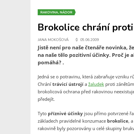
RAKOVINA, NÁDOR
Brokolice chrání prot
JANA MOKOŠOVÁ
05.06.2009
Jistě není pro naše čtenáře novinka, že
na naše tělo pozitivní účinky. Proč je 
pomáhá? .
Jedná se o potravinu, která zabraňuje vzniku
Chrání
trávicí ústrojí
a
žaludek
proti zánětům
brokolicová ochrana před rakovinou neexistu
předejít.
Tyto
příznivé účinky
jsou přímo potvrzené řa
základech pravidelné konzumace
brokolice
, 
rakovině byly pozorovány u celé skupiny brukv