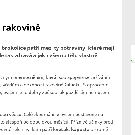
i rakovině
 brokolice patří mezi ty potraviny, které mají
ale tak zdravá a jak našemu tělu vlastně
 různým onemocněním, která jsou spojena se zažíváním.
, vředům a dokonce i rakovině žaludku. Stoprocentní
je, ovšem je to dobrý způsob jak pozdějším nemocem
dou vědců. Celé zkoumání je ovšem postavené na
a to alespoň po dobu dvou měsíců. Příznivé účinky proti
ovité zeleniny, kam patří
květák
,
kapusta
a kromě