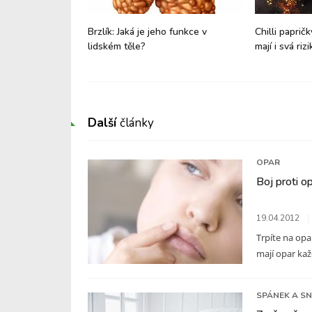
e nejen fyzické
Brzlík: Jaká je jeho funkce v
Chilli papričk
moční
lidském těle?
mají i svá rizi
Další
články
OPAR
Boj proti 
19.04.2012
Trpíte na opar
mají opar každ
SPÁNEK A SN