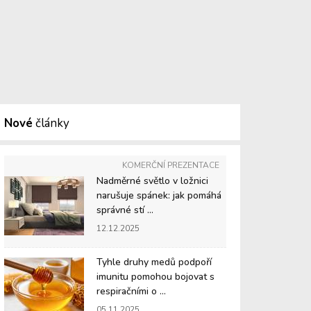
Nové
články
KOMERČNÍ PREZENTACE
Nadměrné světlo v ložnici
narušuje spánek: jak pomáhá
správné stí ...
12.12.2025
Tyhle druhy medů podpoří
imunitu pomohou bojovat s
respiračními o ...
05.11.2025