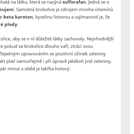
ohatá na látku, která se nazývá
sulforafan
. Jedná se o
bujení
. Samotná brokolice je zdrojem mnoha vitamínů
je
beta karoten
, kyselinu listovou a zajímavostí je, že
vé plody
.
ice, aby se v ní důležité látky zachovaly. Nejvhodnější
že pokud se brokolice dlouho vaří, ztrácí svou
. Tepelným upravováním se pozitivní účinek zeleniny
akt platí samozřejmě i při úpravě jakékoli jiné zeleniny.
pár minut a oběd je takřka hotový.