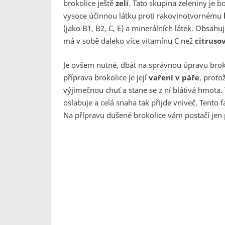
brokolice ještě
zelí
. Tato skupina zeleniny je b
vysoce účinnou látku proti rakovinotvornému
(jako B1, B2, C, E) a minerálních látek. Obsahu
má v sobě daleko více vitamínu C než
citruso
Je ovšem nutné, dbát na správnou úpravu brokol
příprava brokolice je její
vaření v páře
, proto
výjimečnou chuť a stane se z ní blátivá hmota
oslabuje a celá snaha tak přijde vniveč. Tento f
Na přípravu dušené brokolice vám postačí jen 