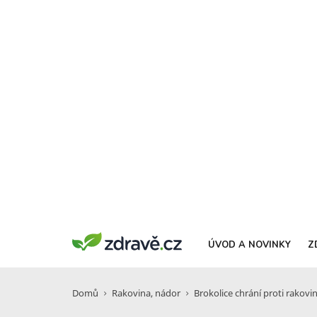
ÚVOD A NOVINKY
Z
Domů
Rakovina, nádor
Brokolice chrání proti rakovi