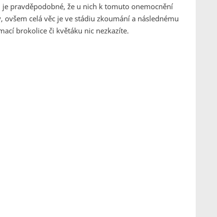
ku, je pravděpodobné, že u nich k tomuto onemocnění
y, ovšem celá věc je ve stádiu zkoumání a následnému
cí brokolice či květáku nic nezkazíte.