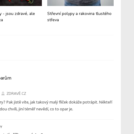
y - jsou zdravé, ale
Střevní polypy a rakovina tlustého
Signály
ka
střeva
neměla 
oparům
ZDRAVĚ.CZ
y? Pak jistě víte, jak takový malý flíček dokáže potrápit. Někteří
ou chvíli, jiní téměř nevědí, co to opar je.
Y