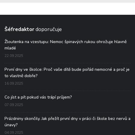
Šéfredaktor
doporučuje
Žloutenka na vzestupu: Nemoc špinavých rukou ohrožuje hlavně
mladé
22.09.2025
První dny ve školce: Proč vaše dítě bude pořád nemocné a proč je
to vlastně dobře?
16.09.2025
Co jíst a pít pokud vás trápí průjem?
07.09.2025
Prázdniny skončily. Jak přežít první dny v práci či škole bez nervů a
únavy?
04.09.2025