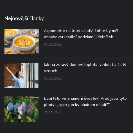
Nejnovější
články
Zapomeňte na letní saláty! Tohle by měl
obsahovat ideální podzimní jídelníček
07.10.2025
Jak na zdravý domov: teplota, vlhkost a čistý
vzduch
01.10.2025
Babí léto ve znamení švestek: Proč jsou tyto
plody i jejich pecky elixírem mládí?“
29.09.2025