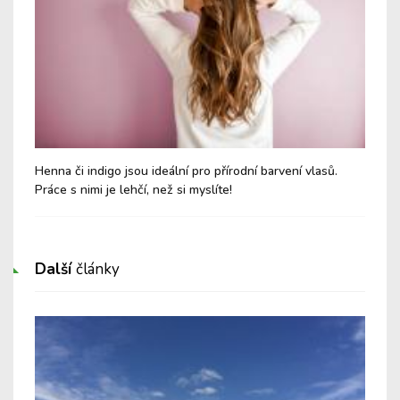
Henna či indigo jsou ideální pro přírodní barvení vlasů.
Aro
Práce s nimi je lehčí, než si myslíte!
lep
Další
články