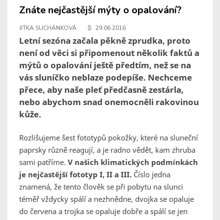
Znáte nejčastější mýty o opalování?
JITKA SUCHÁNKOVÁ
29.06.2016
Letní sezóna začala pěkně zprudka, proto
není od věci si připomenout několik faktů a
mýtů o opalování ještě předtím, než se na
vás sluníčko neblaze podepíše. Nechceme
přece, aby naše pleť předčasně zestárla,
nebo abychom snad onemocněli rakovinou
kůže.
Rozlišujeme šest fototypů pokožky, které na sluneční
paprsky různě reagují, a je radno vědět, kam zhruba
sami patříme.
V našich klimatických podmínkách
je nejčastější fototyp I, II a III.
Číslo jedna
znamená, že tento člověk se při pobytu na slunci
téměř vždycky spálí a nezhnědne, dvojka se opaluje
do červena a trojka se opaluje dobře a spálí se jen