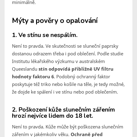
minimálně.
Mýty a pověry o opalování
1. Ve stínu se nespálím.
Není to pravda. Ve skutečnosti se sluneční paprsky
dostanou odrazem třeba i pod oblečení. Podle studie
Institutu lékařského výzkumu v australském
Queeslandu
stín odpovídá přibližně UV filtru
hodnoty faktoru 6
. Podobný ochranný faktor
poskytuje též triko nebo košile na těle, je tedy možné,
že dojde ke spálení i ve stínu nebo pod oblečením.
2. Poškození kůže slunečním zářením
hrozí nejvíce lidem do 18 let.
Není to pravda. Kůže může být poškozena slunečním
zářením v jakémkoliv věku.
Ochraně před