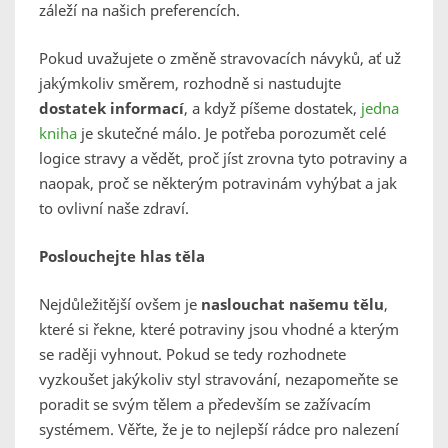
záleží na našich preferencích.
Pokud uvažujete o změně stravovacích návyků, ať už
jakýmkoliv směrem, rozhodně si nastudujte
dostatek informací
, a když píšeme dostatek,
jedna
kniha
je skutečné málo. Je potřeba porozumět celé
logice stravy a vědět, proč jíst zrovna tyto potraviny a
naopak, proč se některým potravinám vyhýbat a jak
to ovlivní naše zdraví.
Poslouchejte hlas těla
Nejdůležitější ovšem je
naslouchat našemu tělu
,
které si řekne, které potraviny jsou vhodné a kterým
se raději vyhnout. Pokud se tedy rozhodnete
vyzkoušet jakýkoliv styl stravování, nezapomeňte se
poradit se svým tělem a především
se zažívacím
systémem. Věřte, že je to nejlepší rádce pro nalezení