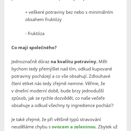
+ veškeré potraviny bez nebo s minimálním
obsahem fruktózy
- fruktóza
Co mají společného?
Jednoznačně důraz
na kvalitu potraviny.
Měli
bychom tedy přemýšlet nad tím, odkud kupované
potraviny pocházejí a co vše obsahují. Zdlouhavé
čtení etiket nás tedy zřejmě nemine. Věřme, že
v dnešní moderní době, bude brzy jednodušší
způsob, jak se rychle dozvědět, co naše večeře
obsahuje a odkud všechny ty ingredience pochází?
Je také zřejmé, že při většině typů stravování
neuděláme chybu s
ovocem a zeleninou
. Zbytek už