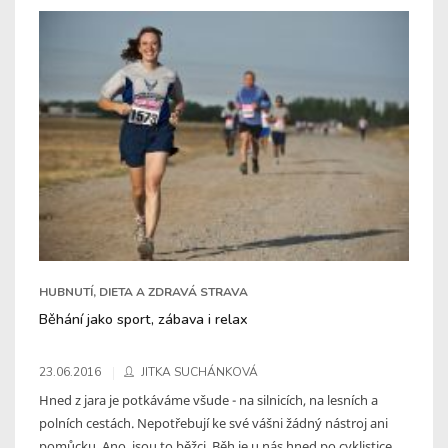
HUBNUTÍ, DIETA A ZDRAVÁ STRAVA
Běhání jako sport, zábava i relax
23.06.2016
JITKA SUCHÁNKOVÁ
Hned z jara je potkáváme všude - na silnicích, na lesních a
polních cestách. Nepotřebují ke své vášni žádný nástroj ani
pomůcku. Ano, jsou to běžci. Běh je u nás hned po cyklistice ...