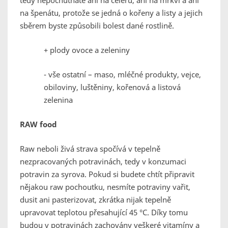
tedy nepochutnáte ani na celeru, ani na mrkvi a ani
na špenátu, protože se jedná o kořeny a listy a jejich
sběrem byste způsobili bolest dané rostlině.
+ plody ovoce a zeleniny
- vše ostatní – maso, mléčné produkty, vejce,
obiloviny, luštěniny, kořenová a listová
zelenina
RAW food
Raw neboli živá strava spočívá v tepelně
nezpracovaných potravinách, tedy v konzumaci
potravin za syrova. Pokud si budete chtít připravit
nějakou raw pochoutku, nesmíte potraviny vařit,
dusit ani pasterizovat, zkrátka nijak tepelně
upravovat teplotou přesahující 45 °C. Díky tomu
budou v potravinách zachovány veškeré vitamíny a