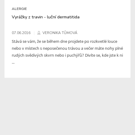
ALERGIE
Vyrážky z travin - luční dermatitida
07.06.2016
VERONIKA TŮMOVÁ
Stává se vám, že se během dne projdete po rozkvetlé louce
nebo v místech s neposečenou trávou a večer máte nohy plné
rudých svědivých skvrn nebo i puchýřů? Divíte se, kde jste k ni
...