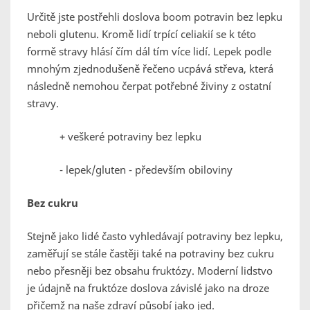
Určitě jste postřehli doslova boom potravin bez lepku
neboli glutenu. Kromě lidí trpící celiakií se k této
formě stravy hlásí čím dál tím více lidí. Lepek podle
mnohým zjednodušeně řečeno ucpává střeva, která
následně nemohou čerpat potřebné živiny z ostatní
stravy.
+ veškeré potraviny bez lepku
- lepek/gluten - především obiloviny
Bez cukru
Stejně jako lidé často vyhledávají potraviny bez lepku,
zaměřují se stále častěji také na potraviny bez cukru
nebo přesněji bez obsahu fruktózy. Moderní lidstvo
je údajně na fruktóze doslova závislé jako na droze
přičemž na naše zdraví působí jako jed.