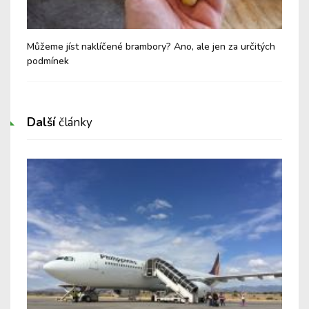
Můžeme jíst naklíčené brambory? Ano, ale jen za určitých
Mlé
podmínek
zak
Další
články