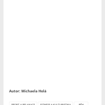
Autor: Michaela Holá
SPORT A RELAXACE
FITNESS A KULTURISTIKA
BĚH