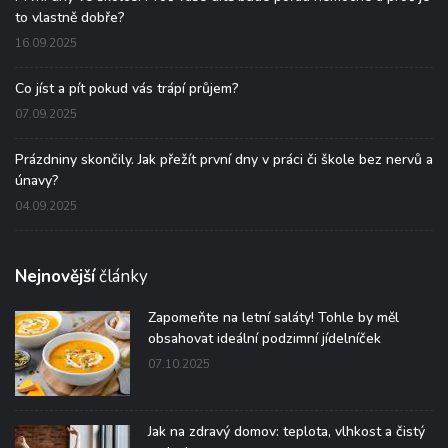
to vlastně dobře?
16.09.2025
Co jíst a pít pokud vás trápí průjem?
07.09.2025
Prázdniny skončily. Jak přežít první dny v práci či škole bez nervů a
únavy?
04.09.2025
Nejnovější
články
Zapomeňte na letní saláty! Tohle by měl
obsahovat ideální podzimní jídelníček
07.10.2025
Jak na zdravý domov: teplota, vlhkost a čistý