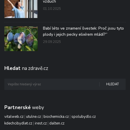
vzduch
01.10.2025
Babí léto ve znamení švestek: Proč jsou tyto
plody i jejich pecky elixírem mládí?“
29.09.2025
Hledat
na zdravě.cz
HLEDAT
Partnerské
weby
vitalweb.cz
|
utulne.cz
|
biochemicka.cz
|
spolubydlo.cz
kdechcibydlet.cz
|
irest.cz
|
dalten.cz