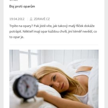
Boj proti oparům
19.04.2012
ZDRAVĚ.CZ
Trpíte na opary? Pak jistě víte, jak takový malý flíček dokáže
potrápit. Někteří mají opar každou chvíli, jiní téměř nevědí, co
to opar je.