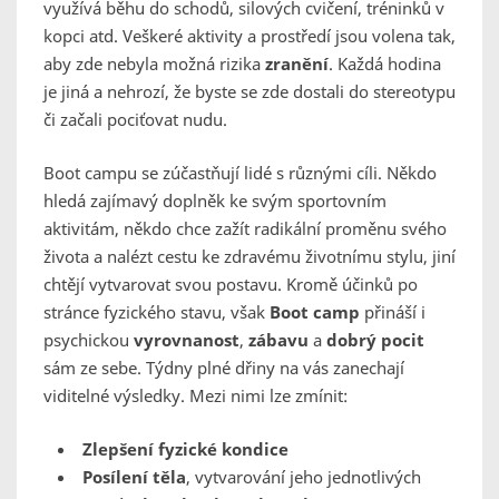
využívá běhu do schodů, silových cvičení, tréninků v
kopci atd. Veškeré aktivity a prostředí jsou volena tak,
aby zde nebyla možná rizika
zranění
. Každá hodina
je jiná a nehrozí, že byste se zde dostali do stereotypu
či začali pociťovat nudu.
Boot campu se zúčastňují lidé s různými cíli. Někdo
hledá zajímavý doplněk ke svým sportovním
aktivitám, někdo chce zažít radikální proměnu svého
života a nalézt cestu ke zdravému životnímu stylu, jiní
chtějí vytvarovat svou postavu. Kromě účinků po
stránce fyzického stavu, však
Boot camp
přináší i
psychickou
vyrovnanost
,
zábavu
a
dobrý pocit
sám ze sebe. Týdny plné dřiny na vás zanechají
viditelné výsledky. Mezi nimi lze zmínit:
Zlepšení fyzické kondice
Posílení těla
, vytvarování jeho jednotlivých