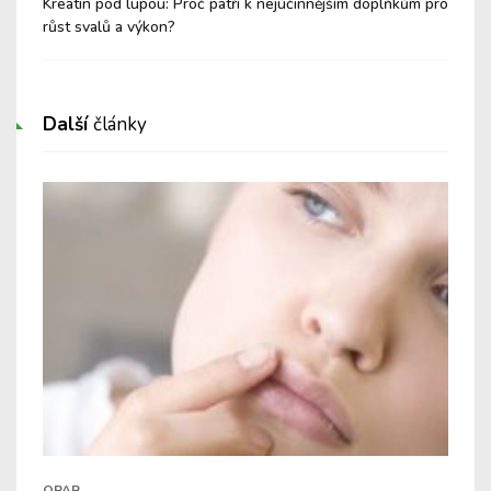
Kreatin pod lupou: Proč patří k nejúčinnějším doplňkům pro
Těl
růst svalů a výkon?
dec
Další
články
OPAR