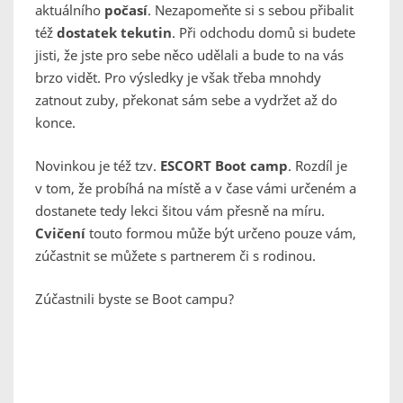
aktuálního
počasí
. Nezapomeňte si s sebou přibalit
též
dostatek tekutin
. Při odchodu domů si budete
jisti, že jste pro sebe něco udělali a bude to na vás
brzo vidět. Pro výsledky je však třeba mnohdy
zatnout zuby, překonat sám sebe a vydržet až do
konce.
Novinkou je též tzv.
ESCORT Boot camp
. Rozdíl je
v tom, že probíhá na místě a v čase vámi určeném a
dostanete tedy lekci šitou vám přesně na míru.
Cvičení
touto formou může být určeno pouze vám,
zúčastnit se můžete s partnerem či s rodinou.
Zúčastnili byste se Boot campu?