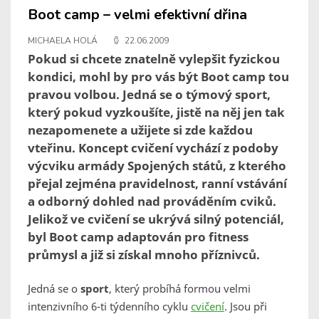
Boot camp – velmi efektivní dřina
MICHAELA HOLÁ
22.06.2009
Pokud si chcete znatelně vylepšit fyzickou
kondici, mohl by pro vás být Boot camp tou
pravou volbou. Jedná se o týmový sport,
který pokud vyzkoušíte, jistě na něj jen tak
nezapomenete a užijete si zde každou
vteřinu. Koncept cvičení vychází z podoby
výcviku armády Spojených států, z kterého
přejal zejména pravidelnost, ranní vstávání
a odborný dohled nad prováděním cviků.
Jelikož ve cvičení se ukrývá silný potenciál,
byl Boot camp adaptován pro fitness
průmysl a již si získal mnoho příznivců.
Jedná se o
sport
, který probíhá formou velmi
intenzivního 6-ti týdenního cyklu
cvičení
. Jsou při