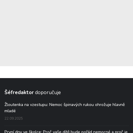
Šéfredaktor
doporučuje
Žloutenka na vzestupu: Nemoc špinavých rukou ohrožuje hlavně
mladé
22.09.2025
První dny ve školce: Proč vaše dítě bude pořád nemocné a proč je