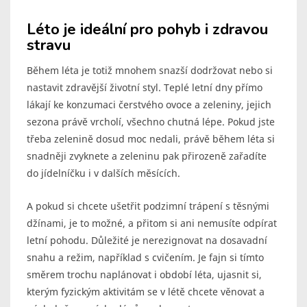
Léto je ideální pro pohyb i zdravou
stravu
Během léta je totiž mnohem snazší dodržovat nebo si
nastavit zdravější životní styl. Teplé letní dny přímo
lákají ke konzumaci čerstvého ovoce a zeleniny, jejich
sezona právě vrcholí, všechno chutná lépe. Pokud jste
třeba zelenině dosud moc nedali, právě během léta si
snadněji zvyknete a zeleninu pak přirozeně zařadíte
do jídelníčku i v dalších měsících.
A pokud si chcete ušetřit podzimní trápení s těsnými
džínami, je to možné, a přitom si ani nemusíte odpírat
letní pohodu. Důležité je nerezignovat na dosavadní
snahu a režim, například s cvičením. Je fajn si tímto
směrem trochu naplánovat i období léta, ujasnit si,
kterým fyzickým aktivitám se v létě chcete věnovat a