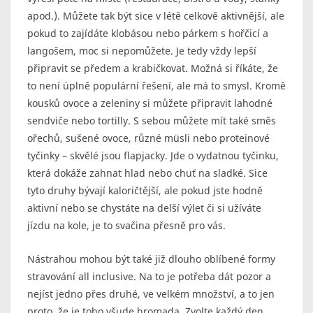
apod.). Můžete tak být sice v létě celkově aktivnější, ale
pokud to zajídáte klobásou nebo párkem s hořčicí a
langošem, moc si nepomůžete. Je tedy vždy lepší
připravit se předem a krabičkovat. Možná si říkáte, že
to není úplně populární řešení, ale má to smysl. Kromě
kousků ovoce a zeleniny si můžete připravit lahodné
sendviče nebo tortilly. S sebou můžete mít také směs
ořechů, sušené ovoce, různé müsli nebo proteinové
tyčinky – skvělé jsou flapjacky. Jde o vydatnou tyčinku,
která dokáže zahnat hlad nebo chuť na sladké. Sice
tyto druhy bývají kaloričtější, ale pokud jste hodně
aktivní nebo se chystáte na delší výlet či si užíváte
jízdu na kole, je to svačina přesně pro vás.
Nástrahou mohou být také již dlouho oblíbené formy
stravování all inclusive. Na to je potřeba dát pozor a
nejíst jedno přes druhé, ve velkém množství, a to jen
proto, že je toho všude hromada. Zvolte každý den