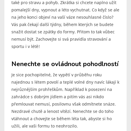
také pro stravu a pohyb. Zkrátka si chcete naplno užít
pomalejší dny, vypnout a léto vychutnat. Co když se ale
na jeho konci objeví na vaší váze nesouhlasné číslo?
Vás pak čekají další týdny, během kterých se budete
snažit dostat se zpátky do formy. Přitom to tak vůbec
nemusí být. Zachovejte si svá pravidla stravování a
sportu i v létě!
Nenechte se ovládnout pohodlností
Je sice pochopitelné, že vypětí v průběhu roku
najednou s létem povolí a teplé volné dny navíc lákají k
nejrůznějším prohřeškům. Například k posezení na
zahrádce s dobrým jídlem a pitím vás asi nikdo
přemlouvat nemusí, posilovnu však odmítnete snáze.
Nezdravé chutě a lenost vítězí. Nenechte se do toho
vtáhnout a chovejte se během léta tak, abyste si ho
užili, ale vaši formu to neohrozilo.