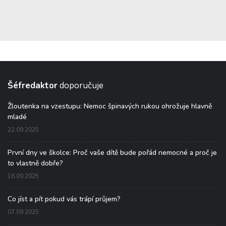
Šéfredaktor
doporučuje
Žloutenka na vzestupu: Nemoc špinavých rukou ohrožuje hlavně
mladé
22.09.2025
První dny ve školce: Proč vaše dítě bude pořád nemocné a proč je
to vlastně dobře?
16.09.2025
Co jíst a pít pokud vás trápí průjem?
07.09.2025