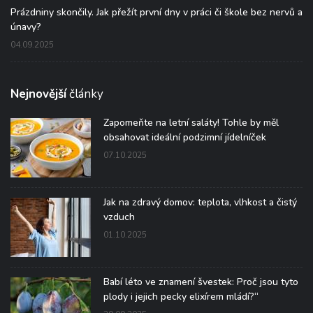
Prázdniny skončily. Jak přežít první dny v práci či škole bez nervů a
únavy?
04.09.2025
Nejnovější
články
Zapomeňte na letní saláty! Tohle by měl
obsahovat ideální podzimní jídelníček
07.10.2025
Jak na zdravý domov: teplota, vlhkost a čistý
vzduch
01.10.2025
Babí léto ve znamení švestek: Proč jsou tyto
plody i jejich pecky elixírem mládí?“