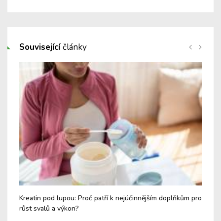
Související
články
Kreatin pod lupou: Proč patří k nejúčinnějším doplňkům pro
Těl
růst svalů a výkon?
dec