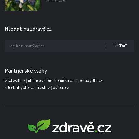
29.09.2025
Hledat
na zdravě.cz
HLEDAT
Partnerské
weby
vitalweb.cz
|
utulne.cz
|
biochemicka.cz
|
spolubydlo.cz
kdechcibydlet.cz
|
irest.cz
|
dalten.cz