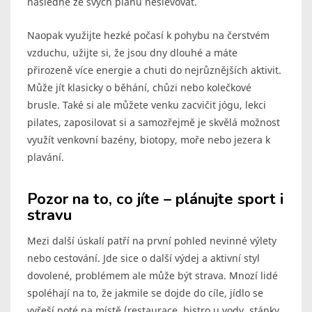
následně ze svých plánů neslevovat.
Naopak využijte hezké počasí k pohybu na čerstvém
vzduchu, užijte si, že jsou dny dlouhé a máte
přirozeně více energie a chuti do nejrůznějších aktivit.
Může jít klasicky o běhání, chůzi nebo kolečkové
brusle. Také si ale můžete venku zacvičit jógu, lekci
pilates, zaposilovat si a samozřejmě je skvělá možnost
využít venkovní bazény, biotopy, moře nebo jezera k
plavání.
Pozor na to, co jíte – plánujte sport i
stravu
Mezi další úskalí patří na první pohled nevinné výlety
nebo cestování. Jde sice o další výdej a aktivní styl
dovolené, problémem ale může být strava. Mnozí lidé
spoléhají na to, že jakmile se dojde do cíle, jídlo se
vyřeší poté na místě (restaurace, bistro u vody, stánky