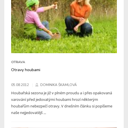
OTRAVA
Otravy houbami
05.08.2012
DOMINIKA ŠKAMLOVÁ
Houbařská sezona je již v plném proudu a i přes opakovaná
varování před jedovatými houbami hrozí některým
houbařům nebezpečí otravy. V dnešním článku si popíšeme
naše nejjedovatějš ...