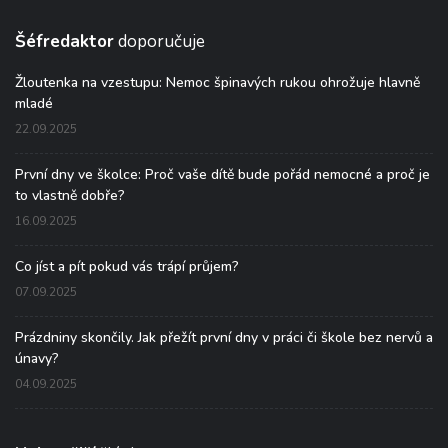
Šéfredaktor
doporučuje
Žloutenka na vzestupu: Nemoc špinavých rukou ohrožuje hlavně
mladé
22.09.2025
První dny ve školce: Proč vaše dítě bude pořád nemocné a proč je
to vlastně dobře?
16.09.2025
Co jíst a pít pokud vás trápí průjem?
07.09.2025
Prázdniny skončily. Jak přežít první dny v práci či škole bez nervů a
únavy?
04.09.2025