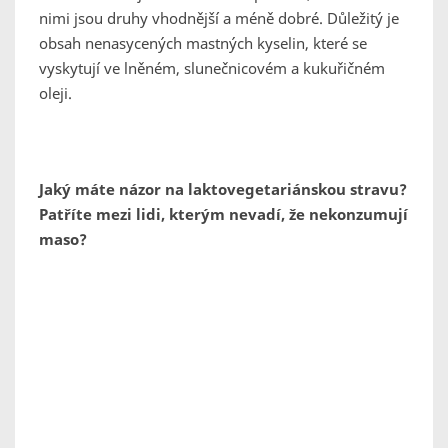
nimi jsou druhy vhodnější a méně dobré. Důležitý je
obsah nenasycených mastných kyselin, které se
vyskytují ve lněném, slunečnicovém a kukuřičném
oleji.
Jaký máte názor na laktovegetariánskou stravu?
Patříte mezi lidi, kterým nevadí, že nekonzumují
maso?