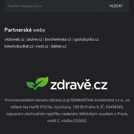
HLEDAT
Partnerské
weby
vitalweb.cz
|
utulne.cz
|
biochemicka.cz
|
spolubydlo.cz
kdechcibydlet.cz
|
irest.cz
|
dalten.cz
Provozovatelem serveru zdrave.cz je DIAMANTAN investment s.r.o., se
sídlem Na Harfě 916/9a, Vysočany, 190 00 Praha 9, IČ: 03494349,
zapsaná v obchodním rejstříku vedeném Městským soudem v Praze,
oddíl C, vložka 232692.