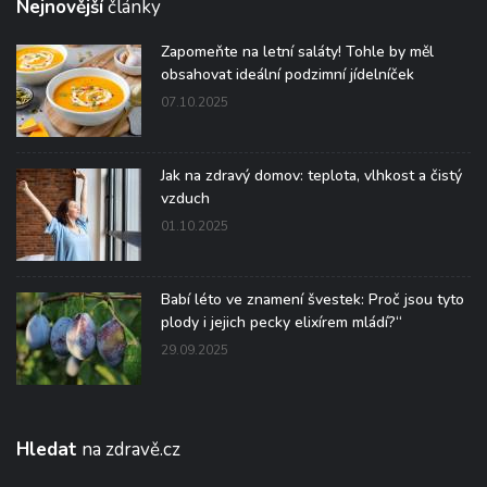
Nejnovější
články
Zapomeňte na letní saláty! Tohle by měl
obsahovat ideální podzimní jídelníček
07.10.2025
Jak na zdravý domov: teplota, vlhkost a čistý
vzduch
01.10.2025
Babí léto ve znamení švestek: Proč jsou tyto
plody i jejich pecky elixírem mládí?“
29.09.2025
Hledat
na zdravě.cz