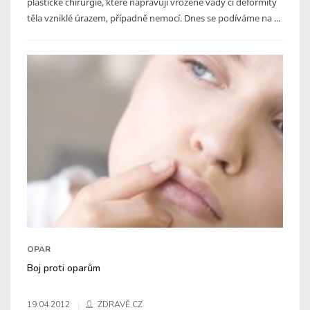
plastické chirurgie, které napravují vrozené vady či deformity
těla vzniklé úrazem, případně nemocí. Dnes se podíváme na ...
OPAR
Boj proti oparům
19.04.2012
ZDRAVĚ.CZ