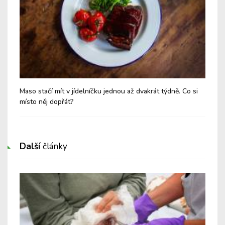
Maso stačí mít v jídelníčku jednou až dvakrát týdně. Co si
Vel
místo něj dopřát?
ve 
Další
články