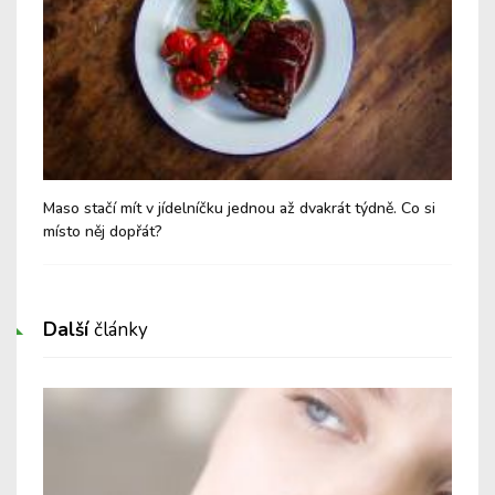
Maso stačí mít v jídelníčku jednou až dvakrát týdně. Co si
Vel
místo něj dopřát?
ve 
Další
články