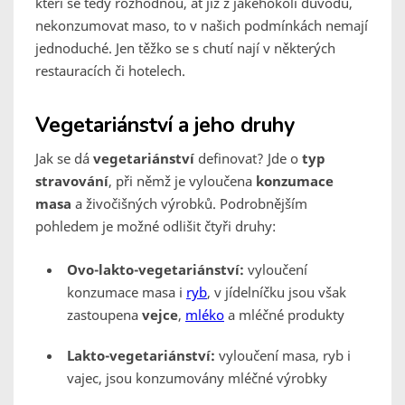
kteří se tedy rozhodnou, ať již z jakéhokoli důvodu,
nekonzumovat maso, to v našich podmínkách nemají
jednoduché. Jen těžko se s chutí nají v některých
restauracích či hotelech.
Vegetariánství a jeho druhy
Jak se dá
vegetariánství
definovat? Jde o
typ
stravování
, při němž je vyloučena
konzumace
masa
a živočišných výrobků. Podrobnějším
pohledem je možné odlišit čtyři druhy:
Ovo-lakto-vegetariánství:
vyloučení
konzumace masa i
ryb
, v jídelníčku jsou však
zastoupena
vejce
,
mléko
a mléčné produkty
Lakto-vegetariánství:
vyloučení masa, ryb i
vajec, jsou konzumovány mléčné výrobky