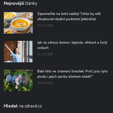
Nejnovější
články
Zapomeňte na letní saláty! Tohle by měl
obsahovat ideální podzimní jídelníček
07.10.2025
Jak na zdravý domov: teplota, vlhkost a čistý
vzduch
01.10.2025
Babí léto ve znamení švestek: Proč jsou tyto
plody i jejich pecky elixírem mládí?“
29.09.2025
Hledat
na zdravě.cz