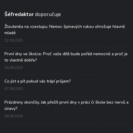
Šéfredaktor
doporučuje
Žloutenka na vzestupu: Nemoc špinavých rukou ohrožuje hlavně
mladé
22.09.2025
První dny ve školce: Proč vaše dítě bude pořád nemocné a proč je
to vlastně dobře?
16.09.2025
Co jíst a pít pokud vás trápí průjem?
07.09.2025
Prázdniny skončily. Jak přežít první dny v práci či škole bez nervů a
únavy?
04.09.2025