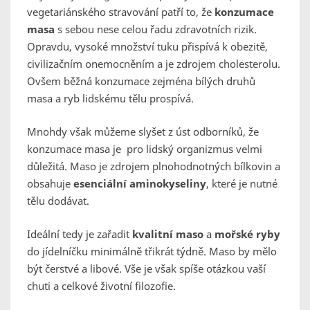
vegetariánského stravování patří to, že
konzumace
masa
s sebou nese celou řadu zdravotních rizik.
Opravdu, vysoké množství tuku přispívá k obezitě,
civilizačním onemocněním a je zdrojem cholesterolu.
Ovšem běžná konzumace zejména bílých druhů
masa a ryb lidskému tělu prospívá.
Mnohdy však můžeme slyšet z úst odborníků, že
konzumace masa je pro lidský organizmus velmi
důležitá. Maso je zdrojem plnohodnotných bílkovin a
obsahuje
esenciální aminokyseliny
, které je nutné
tělu dodávat.
Ideální tedy je zařadit
kvalitní maso
a
mořské ryby
do jídelníčku minimálně třikrát týdně. Maso by mělo
být čerstvé a libové. Vše je však spíše otázkou vaší
chuti a celkové životní filozofie.