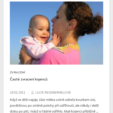
ZVRACENÍ
Časté zvracení kojenců
18.02.2011
LUCIE REGENERMELOVÁ
Když se dítě napije, část mléka volně odteče koutkem úst,
povětšinou po změně polohy při odříhnutí, ale někdy i delší
dobu po pití, i když si řádně odříhlo. Malí kojenci přibližně ...