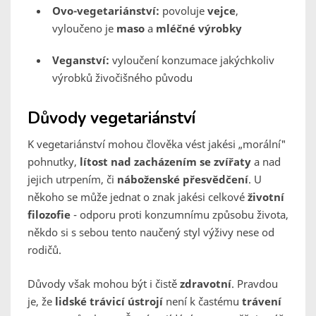
Ovo-vegetariánství:
povoluje
vejce
,
vyloučeno je
maso
a
mléčné výrobky
Veganství:
vyloučení konzumace jakýchkoliv
výrobků živočišného původu
Důvody vegetariánství
K vegetariánství mohou člověka vést jakési „morální"
pohnutky,
lítost nad zacházením se zvířaty
a nad
jejich utrpením, či
náboženské přesvědčení
. U
někoho se může jednat o znak jakési celkové
životní
filozofie
- odporu proti konzumnímu způsobu života,
někdo si s sebou tento naučený styl výživy nese od
rodičů.
Důvody však mohou být i čistě
zdravotní
. Pravdou
je, že
lidské trávicí ústrojí
není k častému
trávení