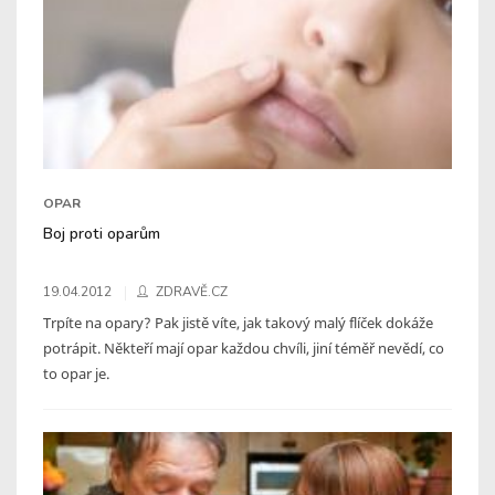
OPAR
Boj proti oparům
19.04.2012
ZDRAVĚ.CZ
Trpíte na opary? Pak jistě víte, jak takový malý flíček dokáže
potrápit. Někteří mají opar každou chvíli, jiní téměř nevědí, co
to opar je.