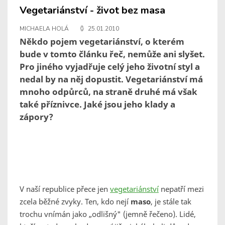
Vegetariánství - život bez masa
MICHAELA HOLÁ
25.01.2010
Někdo pojem vegetariánství, o kterém
bude v tomto článku řeč, nemůže ani slyšet.
Pro jiného vyjadřuje celý jeho životní styl a
nedal by na něj dopustit. Vegetariánství má
mnoho odpůrců, na straně druhé má však
také příznivce. Jaké jsou jeho klady a
zápory?
V naší republice přece jen
vegetariánství
nepatří mezi
zcela běžné zvyky. Ten, kdo nejí
maso
, je stále tak
trochu vnímán jako „odlišný" (jemně řečeno). Lidé,