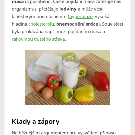
masa
uzpůsobeno. Časté pojídání masa zatěžuje náš
organizmus, přetěžuje
ledviny
a může vést
k některým onemocněním (
hypertenze
, vysoká
hladina
cholesterolu
,
onemocnění srdce
). Souvislost
byla prokázána např. mezi pojídáním masa a
rakovinou tlustého střeva
.
Klady a zápory
Nejběžnějším argumentem pro vysvětlení přínosu