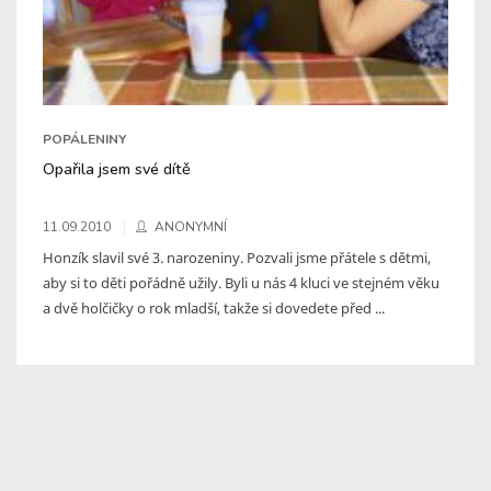
POPÁLENINY
Opařila jsem své dítě
11.09.2010
ANONYMNÍ
Honzík slavil své 3. narozeniny. Pozvali jsme přátele s dětmi,
aby si to děti pořádně užily. Byli u nás 4 kluci ve stejném věku
a dvě holčičky o rok mladší, takže si dovedete před ...