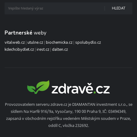
HLEDAT
Partnerské
weby
vitalweb.cz
|
utulne.cz
|
biochemicka.cz
|
spolubydlo.cz
kdechcibydlet.cz
|
irest.cz
|
dalten.cz
Provozovatelem serveru zdrave.cz je DIAMANTAN investment s.r.o., se
sídlem Na Harfě 916/9a, Vysočany, 190 00 Praha 9, IČ: 03494349,
zapsaná v obchodním rejstříku vedeném Městským soudem v Praze,
oddíl C, vložka 232692.