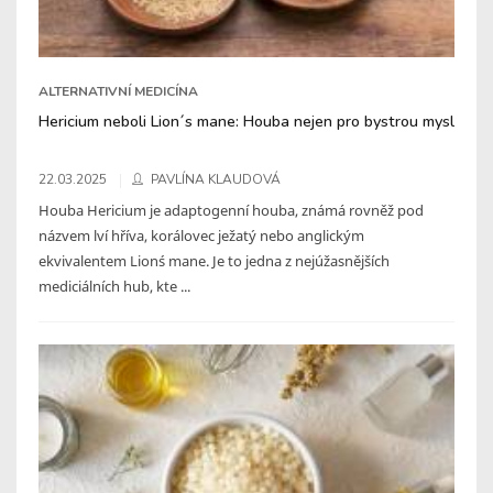
ALTERNATIVNÍ MEDICÍNA
Hericium neboli Lion´s mane: Houba nejen pro bystrou mysl
22.03.2025
PAVLÍNA KLAUDOVÁ
Houba Hericium je adaptogenní houba, známá rovněž pod
názvem lví hříva, korálovec ježatý nebo anglickým
ekvivalentem Lion´s mane. Je to jedna z nejúžasnějších
mediciálních hub, kte ...