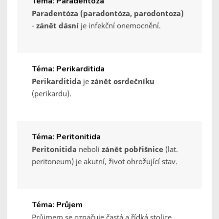
Téma: Paradentóza
Paradentóza (paradontóza, parodontoza)
-
zánět dásní
je infekční onemocnění.
Téma: Perikarditida
Perikarditida
je
zánět osrdečníku
(perikardu).
Téma: Peritonitida
Peritonitida
neboli
zánět pobřišnice
(lat.
peritoneum) je akutní, život ohrožující stav.
Téma: Průjem
Průjmem se označuje častá a řídká stolice.