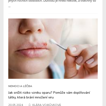
jiných ročních obdobích. Důvodů je hned několik, a všechny so
...
NEMOCI A LÉČBA
Jak snížit riziko vzniku oparu? Pomůže vám doplňování
látky, která brání množení viru
20.05.2024
KLÁRA VOJKŮVKOVÁ