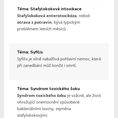
Téma: Stafylokoková intoxikace
Stafylokoková enterotoxikóza
, neboli
otrava z potravin
, bývá typickým
problémem letních měsíců.
Téma: Syfilis
Syfilis je silně nakažlivá pohlavní nemoc, která
při zanedbání můž končit i smrtí.
Téma: Syndrom toxického šoku
Syndrom toxického šoku
je vzácné, ale život
ohrožující onemocnění způsobené
bakteriálními toxiny, zejména
stafylokokovými.