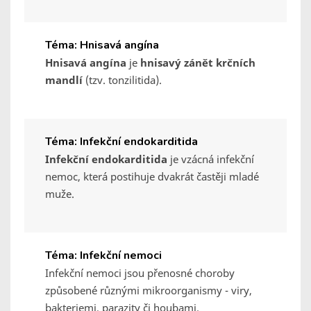
Téma: Hnisavá angína
Hnisavá angína
je
hnisavý zánět krčních
mandlí
(tzv. tonzilitida).
Téma: Infekční endokarditida
Infekční endokarditida
je vzácná infekční
nemoc, která postihuje dvakrát častěji mladé
muže.
Téma: Infekční nemoci
Infekční nemoci jsou přenosné choroby
způsobené různými mikroorganismy - viry,
bakteriemi, parazity či houbami.