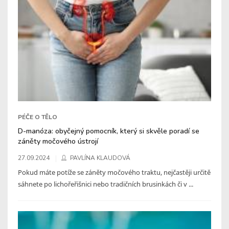
PÉČE O TĚLO
D-manóza: obyčejný pomocník, který si skvěle poradí se
záněty močového ústrojí
27.09.2024
PAVLÍNA KLAUDOVÁ
Pokud máte potíže se záněty močového traktu, nejčastěji určitě
sáhnete po lichořeřišnici nebo tradičních brusinkách či v ...