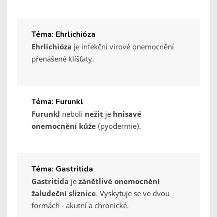
Téma: Ehrlichióza
Ehrlichióza
je infekční virové onemocnění
přenášené klíšťaty.
Téma: Furunkl
Furunkl
neboli
nežit
je
hnisavé
onemocnění kůže
(pyodermie).
Téma: Gastritida
Gastritida
je
zánětlivé onemocnění
žaludeční sliznice
. Vyskytuje se ve dvou
formách - akutní a chronické.