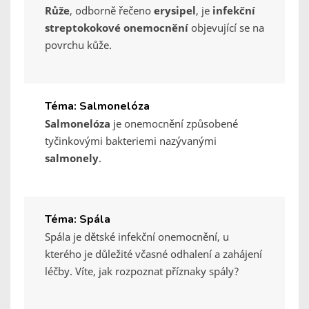
Růže
, odborně řečeno
erysipel
, je
infekční
streptokokové onemocnění
objevující se na
povrchu kůže.
Téma: Salmonelóza
Salmonelóza
je onemocnění způsobené
tyčinkovými bakteriemi nazývanými
salmonely
.
Téma: Spála
Spála je dětské infekční onemocnění, u
kterého je důležité včasné odhalení a zahájení
léčby. Víte, jak rozpoznat příznaky spály?