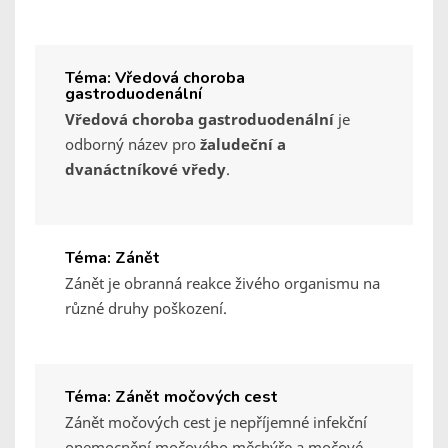
Téma: Vředová choroba
gastroduodenální
Vředová choroba gastroduodenální
je
odborný název pro
žaludeční a
dvanáctníkové vředy
.
Téma: Zánět
Zánět je obranná reakce živého organismu na
různé druhy poškození.
Téma: Zánět močových cest
Zánět močových cest je nepříjemné infekční
onemocnění močového měchýře a močové