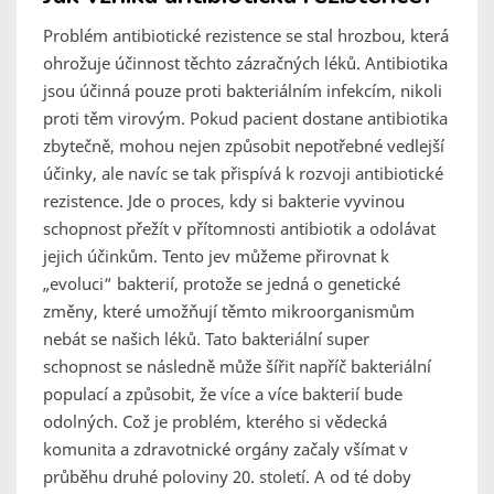
Problém antibiotické rezistence se stal hrozbou, která
ohrožuje účinnost těchto zázračných léků. Antibiotika
jsou účinná pouze proti bakteriálním infekcím, nikoli
proti těm virovým. Pokud pacient dostane antibiotika
zbytečně, mohou nejen způsobit nepotřebné vedlejší
účinky, ale navíc se tak přispívá k rozvoji antibiotické
rezistence. Jde o proces, kdy si bakterie vyvinou
schopnost přežít v přítomnosti antibiotik a odolávat
jejich účinkům. Tento jev můžeme přirovnat k
„evoluci“ bakterií, protože se jedná o genetické
změny, které umožňují těmto mikroorganismům
nebát se našich léků. Tato bakteriální super
schopnost se následně může šířit napříč bakteriální
populací a způsobit, že více a více bakterií bude
odolných. Což je problém, kterého si vědecká
komunita a zdravotnické orgány začaly všímat v
průběhu druhé poloviny 20. století. A od té doby