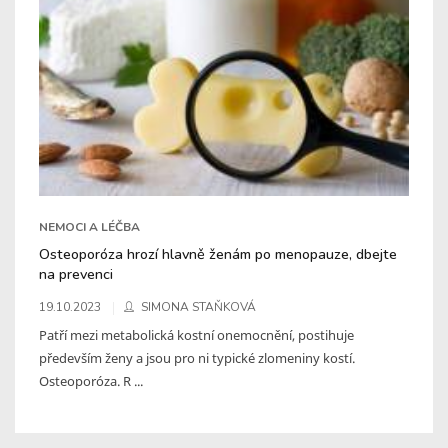
NEMOCI A LÉČBA
Osteoporóza hrozí hlavně ženám po menopauze, dbejte
na prevenci
19.10.2023
SIMONA STAŇKOVÁ
Patří mezi metabolická kostní onemocnění, postihuje
především ženy a jsou pro ni typické zlomeniny kostí.
Osteoporóza. R ...