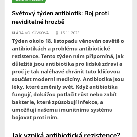
Světový týden antibiotik: Boj proti
neviditelné hrozbě
KLÁRA VOJKŮVKOVÁ
15.11.2023
Týden okolo 18. listopadu věnován osvětě o
antibiotikách a problému antibiotické
rezistence. Tento týden nám připomíná, jak
důležitá jsou antibiotika pro lidské zdraví a
proč je tak naléhavé chránit tuto klíčovou
součást moderní medicíny. Antibiotika jsou
léky, které změnily svět. Když antibiotika
fungují, dokážou potlačit růst nebo zabít
bakterie, které způsobují infekce, a
umožňují našemu imunitnímu systému
bojovat proti nim.
Jak vzniká antibiotická rezistence?