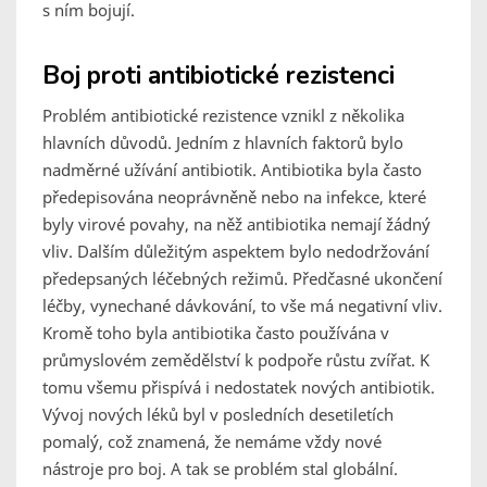
s ním bojují.
Boj proti antibiotické rezistenci
Problém antibiotické rezistence vznikl z několika
hlavních důvodů. Jedním z hlavních faktorů bylo
nadměrné užívání antibiotik. Antibiotika byla často
předepisována neoprávněně nebo na infekce, které
byly virové povahy, na něž antibiotika nemají žádný
vliv. Dalším důležitým aspektem bylo nedodržování
předepsaných léčebných režimů. Předčasné ukončení
léčby, vynechané dávkování, to vše má negativní vliv.
Kromě toho byla antibiotika často používána v
průmyslovém zemědělství k podpoře růstu zvířat. K
tomu všemu přispívá i nedostatek nových antibiotik.
Vývoj nových léků byl v posledních desetiletích
pomalý, což znamená, že nemáme vždy nové
nástroje pro boj. A tak se problém stal globální.