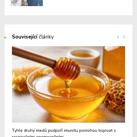
Související
články
é a
Tyhle druhy medů podpoří imunitu pomohou bojovat s
Nev
respiračními onemocněními
Cu