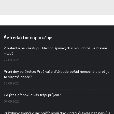
Šéfredaktor
doporučuje
Žloutenka na vzestupu: Nemoc špinavých rukou ohrožuje hlavně
mladé
22.09.2025
První dny ve školce: Proč vaše dítě bude pořád nemocné a proč je
to vlastně dobře?
16.09.2025
Co jíst a pít pokud vás trápí průjem?
07.09.2025
Prázdniny skončily. Jak přežít první dny v práci či škole bez nervů a