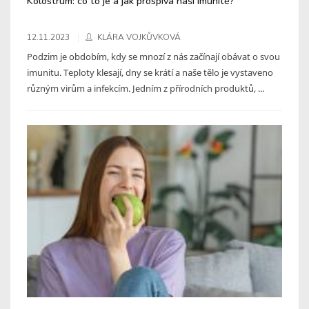
Kolostrum: co to je a jak prospívá naší imunitě?
12.11.2023
KLÁRA VOJKŮVKOVÁ
Podzim je obdobím, kdy se mnozí z nás začínají obávat o svou
imunitu. Teploty klesají, dny se krátí a naše tělo je vystaveno
různým virům a infekcím. Jedním z přírodních produktů, ...