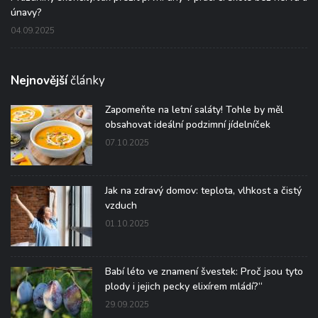
únavy?
04.09.2025
Nejnovější
články
Zapomeňte na letní saláty! Tohle by měl
obsahovat ideální podzimní jídelníček
07.10.2025
Jak na zdravý domov: teplota, vlhkost a čistý
vzduch
01.10.2025
Babí léto ve znamení švestek: Proč jsou tyto
plody i jejich pecky elixírem mládí?“
29.09.2025