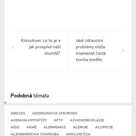
Kolostrum: co to je a
Jaké zdravotní
jak prospívá naší
problémy může
imunitě?
znamenat častá
tvorba modřin
Podobná
témata
ABSCES
ADDISONOVA CHOROBA
ADENOM HYPOFÝZY
AFTY
ACHONDROPLÁZIE
AIDS
AKNÉ
ALBINISMUS
ALERGIE
ALOPECIE
ALZHEIMEROVA CHOROBA
AMYLOIDÓZA