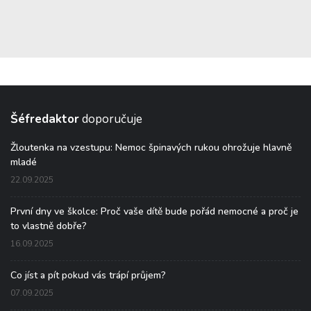
Šéfredaktor
doporučuje
Žloutenka na vzestupu: Nemoc špinavých rukou ohrožuje hlavně
mladé
22.09.2025
První dny ve školce: Proč vaše dítě bude pořád nemocné a proč je
to vlastně dobře?
16.09.2025
Co jíst a pít pokud vás trápí průjem?
07.09.2025