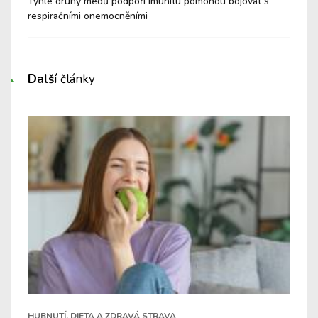
é a
Tyhle druhy medů podpoří imunitu pomohou bojovat s
Nev
respiračními onemocněními
Cu
Další
články
HUBNUTÍ, DIETA A ZDRAVÁ STRAVA