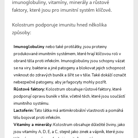
imunoglobuliny, vitamíny, minerály a růstové
faktory, které jsou pro imunitní systém klíčové.
Kolostrum podporuje imunitu hned několika
způsoby:
Imunoglobuliny
nebo také
protilátky, jsou proteiny
produkované imunitním systémem, které hrají klíčovou roli v
obraně těla proti infekcím. Imunoglobuliny jsou schopny vázat
se na viry, bakterie a jiné patogeny a blokovat jejich schopnost
vniknout do zdravých buněk a šířit se v těle. Také dokáží označit
nebezpečné patogeny, aby je fagocyty mohly pozřít.
Růstové faktory:
Kolostrum obsahuje růstové faktory, které
podporují opravu buněk v těle, včetně těch, které jsou součástí
imunitního systému.
Lactoferin:
Tato látka má antimikrobiální vlastnosti a pomáhá
tělu bojovat proti infekcím.
Vitamíny a minerály:
Kolostrum obsahuje důležité živiny, jako
jsou vitamíny A, D, E, a C, stejně jako zinek a vápník, které jsou