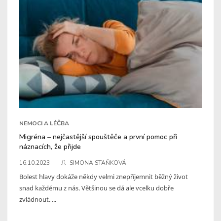
NEMOCI A LÉČBA
Migréna – nejčastější spouštěče a první pomoc při
náznacích, že přijde
16.10.2023
SIMONA STAŇKOVÁ
Bolest hlavy dokáže někdy velmi znepříjemnit běžný život
snad každému z nás. Většinou se dá ale vcelku dobře
zvládnout. ...