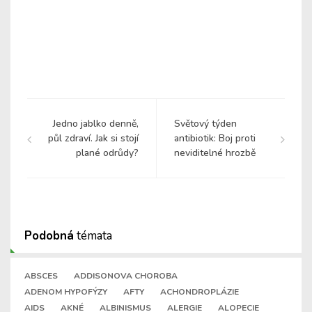
Jedno jablko denně,
Světový týden
půl zdraví. Jak si stojí
antibiotik: Boj proti
plané odrůdy?
neviditelné hrozbě
Podobná
témata
ABSCES
ADDISONOVA CHOROBA
ADENOM HYPOFÝZY
AFTY
ACHONDROPLÁZIE
AIDS
AKNÉ
ALBINISMUS
ALERGIE
ALOPECIE