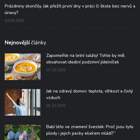
Prázdniny skončily. Jak přežít první dny v práci či škole bez nervů a
únavy?
04.09.2025
Nejnovější
články
Zapomeňte na letní saláty! Tohle by měl
obsahovat ideální podzimní jídelníček
07.10.2025
Jak na zdravý domov: teplota, vlhkost a čistý
vzduch
01.10.2025
Babí léto ve znamení švestek: Proč jsou tyto
plody i jejich pecky elixírem mládí?“