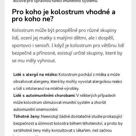
klíčové pro správnou funkci imunitního systému.
Pro koho je kolostrum vhodné a
pro koho ne?
Kolostrum může být prospěšné pro různé skupiny
lidí, ocení jej matky s malými dětmi, ale i dospělí,
sportovci i senioři. I když je kolostrum pro většinu lidí
bezpečné a přínosné, existují určité skupiny, které by
se mu měly vyhnout.
Lidé s alergií na mléko:
Kolostrum pochází z mléka a může
obsahovat alergeny, které by mohly vyvolat alergickou reakci
u lidí s intolerancí na mléčné výrobky.
Lidé s autoimunitními chorobami:
V některých případech
může kolostrum stimulovat imunitní systém a zhoršit
autoimunitní onemocnění.
Těhotné ženy:
Neexistují žádné dostatečné studie prokazující
bezpečnost a účinnost kolostra během těhotenství, a proto by
se těhotné ženy měly konzultovat s lékařem, než začnou