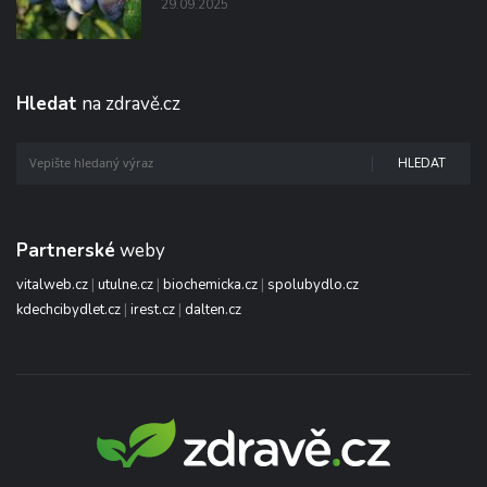
29.09.2025
Hledat
na zdravě.cz
HLEDAT
Partnerské
weby
vitalweb.cz
|
utulne.cz
|
biochemicka.cz
|
spolubydlo.cz
kdechcibydlet.cz
|
irest.cz
|
dalten.cz