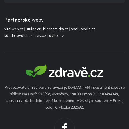
Partnerské
weby
vitalweb.cz
|
utulne.cz
|
biochemicka.cz
|
spolubydlo.cz
kdechcibydlet.cz
|
irest.cz
|
dalten.cz
Provozovatelem serveru zdrave.cz je DIAMANTAN investment s.r.o., se
sídlem Na Harfě 916/9a, Vysočany, 190 00 Praha 9, IČ: 03494349,
zapsaná v obchodním rejstříku vedeném Městským soudem v Praze,
oddíl C, vložka 232692.