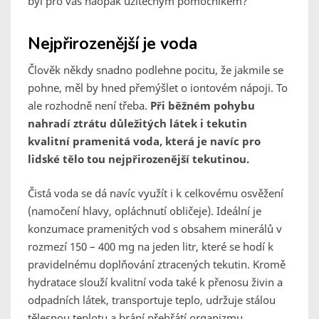
byl pro vás naopak užitečným pomocníkem?
Nejpřirozenější je voda
Člověk někdy snadno podlehne pocitu, že jakmile se
pohne, měl by hned přemýšlet o iontovém nápoji. To
ale rozhodně není třeba.
Při běžném pohybu
nahradí ztrátu důležitých látek i tekutin
kvalitní pramenitá voda, která je navíc pro
lidské tělo tou nejpřirozenější tekutinou.
Čistá voda se dá navíc využít i k celkovému osvěžení
(namočení hlavy, opláchnutí obličeje). Ideální je
konzumace pramenitých vod s obsahem minerálů v
rozmezí 150 – 400 mg na jeden litr, které se hodí k
pravidelnému doplňování ztracených tekutin. Kromě
hydratace slouží kvalitní voda také k přenosu živin a
odpadních látek, transportuje teplo, udržuje stálou
tělesnou teplotu a brání přehřátí organizmu.