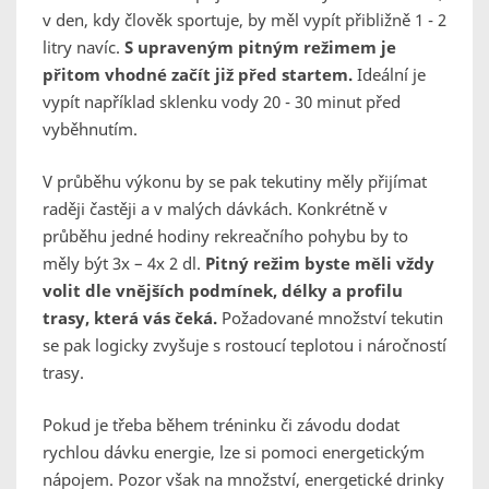
v den, kdy člověk sportuje, by měl vypít přibližně 1 - 2
litry navíc.
S upraveným pitným režimem je
přitom vhodné začít již před startem.
Ideální je
vypít například sklenku vody 20 - 30 minut před
vyběhnutím.
V průběhu výkonu by se pak tekutiny měly přijímat
raději častěji a v malých dávkách. Konkrétně v
průběhu jedné hodiny rekreačního pohybu by to
měly být 3x – 4x 2 dl.
Pitný režim byste měli vždy
volit dle vnějších podmínek, délky a profilu
trasy, která vás čeká.
Požadované množství tekutin
se pak logicky zvyšuje s rostoucí teplotou i náročností
trasy.
Pokud je třeba během tréninku či závodu dodat
rychlou dávku energie, lze si pomoci energetickým
nápojem. Pozor však na množství, energetické drinky