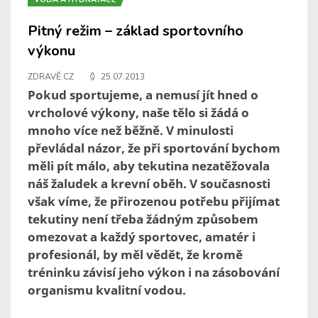
Pitný režim – základ sportovního
výkonu
ZDRAVĚ.CZ
25.07.2013
Pokud sportujeme, a nemusí jít hned o
vrcholové výkony, naše tělo si žádá o
mnoho více než běžně. V minulosti
převládal názor, že při sportování bychom
měli pít málo, aby tekutina nezatěžovala
náš žaludek a krevní oběh. V současnosti
však víme, že přirozenou potřebu přijímat
tekutiny není třeba žádným způsobem
omezovat a každý sportovec, amatér i
profesionál, by měl vědět, že kromě
tréninku závisí jeho výkon i na zásobování
organismu kvalitní vodou.