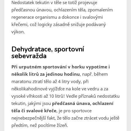
Nedostatek tekutin v těle se totiž projevuje
předčasnou únavou, ochlazením těla, zpomalením
regenerace organismu a dokonce i svalovými
křečemi, což logicky zásadně snižuje podávaný
výkon.
Dehydratace, sportovní
sebevražda
Při urputném sportování v horku vypotíme i
několik litrů za jedinou hodinu
, např. během
maratonu ztratí tělo až 4 litry vody, při
několikahodinové vyjížďce na kole ve vedru a za
vysoké vlhkosti až 10 litrů! Vedle příznaků nedostatku
tekutin, jakými jsou
předčasná únava, ochlazení
těla či svalové křeče
, je pro sportovce
nejnebezpečnější fakt, že tělo začne ztrácet vodu ještě
předtím, než pocítíme žízeň.