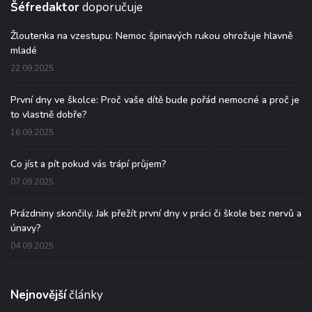
Šéfredaktor
doporučuje
Žloutenka na vzestupu: Nemoc špinavých rukou ohrožuje hlavně
mladé
22.09.2025
První dny ve školce: Proč vaše dítě bude pořád nemocné a proč je
to vlastně dobře?
16.09.2025
Co jíst a pít pokud vás trápí průjem?
07.09.2025
Prázdniny skončily. Jak přežít první dny v práci či škole bez nervů a
únavy?
04.09.2025
Nejnovější
články