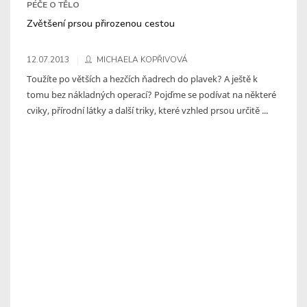
PÉČE O TĚLO
Zvětšení prsou přirozenou cestou
12.07.2013
MICHAELA KOPŘIVOVÁ
Toužíte po větších a hezčích ňadrech do plavek? A ještě k
tomu bez nákladných operací? Pojďme se podívat na některé
cviky, přírodní látky a další triky, které vzhled prsou určitě ...