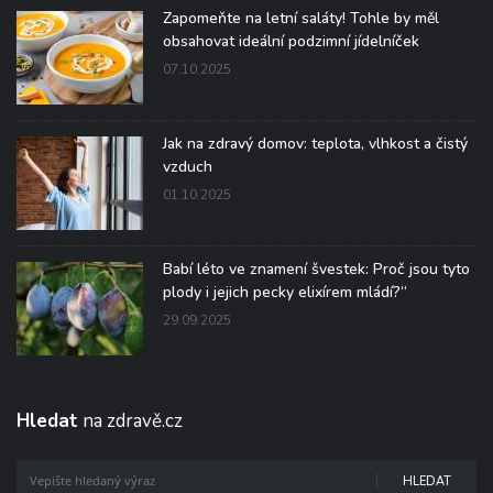
Zapomeňte na letní saláty! Tohle by měl
obsahovat ideální podzimní jídelníček
07.10.2025
Jak na zdravý domov: teplota, vlhkost a čistý
vzduch
01.10.2025
Babí léto ve znamení švestek: Proč jsou tyto
plody i jejich pecky elixírem mládí?“
29.09.2025
Hledat
na zdravě.cz
HLEDAT