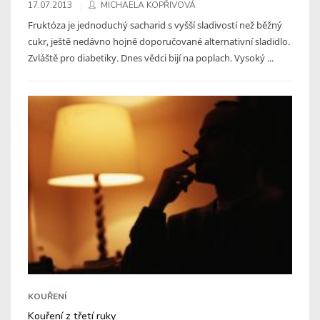
17.07.2013
MICHAELA KOPŘIVOVÁ
Fruktóza je jednoduchý sacharid s vyšší sladivostí než běžný
cukr, ještě nedávno hojně doporučované alternativní sladidlo.
Zvláště pro diabetiky. Dnes vědci bijí na poplach. Vysoký ...
KOUŘENÍ
Kouření z třetí ruky