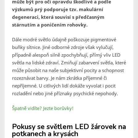
může být pro oči opravdu škodlivé a podle
výzkumů prý podporuje tzv. makulární
degeneraci, která souvisí s předčasným
stárnutím a poničením rohovky.
Dále modré světlo údajně poškozuje pigmentové
buňky sítnice. Jiné odborné zdroje však vylučují,
případně alespoň silně zpochybňují, přímý vliv LED
světla na lidské zdraví. Zmiňují zabarvení světla, které
může působit na naše subjektivní pocity a schopnost
rozeznávat barvy. Je nám zkrátka příjemné či
nepříjemné. U citlivých lidí dokáže vyvolat i pocit
rozladění nebo jiné příznaky psychické nepohody.
Špatně vidíte? Jezte borůvky!
Pokusy se světlem LED žárovek na
potkanech a krysách