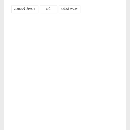
ZDRAVÝ ŽIVOT
OČI
OČNÍ VADY