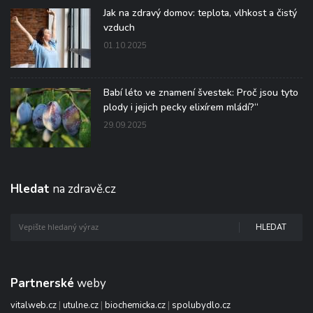
Jak na zdravý domov: teplota, vlhkost a čistý
vzduch
01.10.2025
Babí léto ve znamení švestek: Proč jsou tyto
plody i jejich pecky elixírem mládí?“
29.09.2025
Hledat
na zdravě.cz
HLEDAT
Partnerské
weby
vitalweb.cz
|
utulne.cz
|
biochemicka.cz
|
spolubydlo.cz