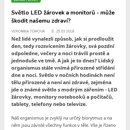
Světlo LED žárovek a monitorů - může
škodit našemu zdraví?
VERONIKA TŮMOVÁ
25.03.2018
Než lidé vynalezli způsob, jak si prodloužit
den, tedy rozsvícením žárovky, svá pozdní
odpoledne, večery a noci trávili prostě a
jednoduše ve tmě. A jak je to dnes? Lidský
organismus stále vnímá přirozené střídání
dne a noci. Světlo v nočních hodinách není
tělu přirozené a není ani zdravé, zejména
jde o známé světlo s modrým zářením - LED
žárovky, monitory notebooků a počítačů,
tablety, telefony nebo televize.
Náš organismus je zvyklý na určitý biorytmus a na
něm jsou závislé všechny funkce v těle. Vše je řízeno