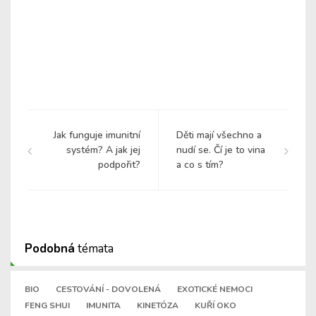
Jak funguje imunitní
Děti mají všechno a
systém? A jak jej
nudí se. Čí je to vina
podpořit?
a co s tím?
Podobná
témata
BIO
CESTOVÁNÍ - DOVOLENÁ
EXOTICKÉ NEMOCI
FENG SHUI
IMUNITA
KINETÓZA
KUŘÍ OKO