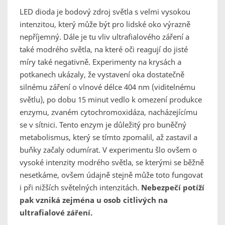
LED dioda je bodový zdroj světla s velmi vysokou
intenzitou, který může být pro lidské oko výrazně
nepříjemný. Dále je tu vliv ultrafialového záření a
také modrého světla, na které oči reagují do jisté
míry také negativně. Experimenty na krysách a
potkanech ukázaly, že vystavení oka dostatečně
silnému záření o vlnové délce 404 nm (viditelnému
světlu), po dobu 15 minut vedlo k omezení produkce
enzymu, zvaném cytochromoxidáza, nacházejícímu
se v sítnici. Tento enzym je důležitý pro buněčný
metabolismus, který se tímto zpomalil, až zastavil a
buňky začaly odumírat. V experimentu šlo ovšem o
vysoké intenzity modrého světla, se kterými se běžně
nesetkáme, ovšem údajně stejně může toto fungovat
i při nižších světelných intenzitách.
Nebezpečí potíží
pak vzniká zejména u osob citlivých na
ultrafialové záření.