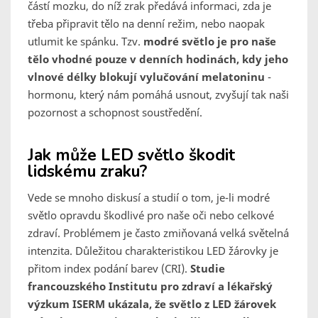
částí mozku, do níž zrak předává informaci, zda je
třeba připravit tělo na denní režim, nebo naopak
utlumit ke spánku. Tzv.
modré světlo je pro naše
tělo vhodné pouze v denních hodinách, kdy jeho
vlnové délky blokují vylučování melatoninu
-
hormonu, který nám pomáhá usnout, zvyšují tak naši
pozornost a schopnost soustředění.
Jak může LED světlo škodit
lidskému zraku?
Vede se mnoho diskusí a studií o tom, je-li modré
světlo opravdu škodlivé pro naše oči nebo celkové
zdraví. Problémem je často zmiňovaná velká světelná
intenzita. Důležitou charakteristikou LED žárovky je
přitom index podání barev (CRI).
Studie
francouzského Institutu pro zdraví a lékařský
výzkum ISERM ukázala, že světlo z LED žárovek