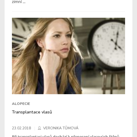
zimní ...
ALOPECIE
Transplantace vlasů
23.02.2018
VERONIKA TŮMOVÁ
Při transplantaci vlasů dochází k přenesení vlasových štěpů.