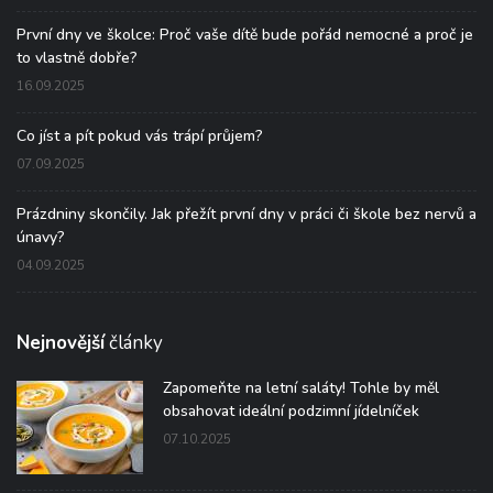
První dny ve školce: Proč vaše dítě bude pořád nemocné a proč je
to vlastně dobře?
16.09.2025
Co jíst a pít pokud vás trápí průjem?
07.09.2025
Prázdniny skončily. Jak přežít první dny v práci či škole bez nervů a
únavy?
04.09.2025
Nejnovější
články
Zapomeňte na letní saláty! Tohle by měl
obsahovat ideální podzimní jídelníček
07.10.2025