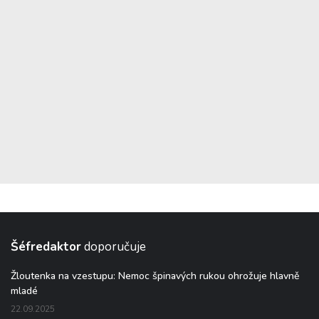
Šéfredaktor
doporučuje
Žloutenka na vzestupu: Nemoc špinavých rukou ohrožuje hlavně
mladé
22.09.2025