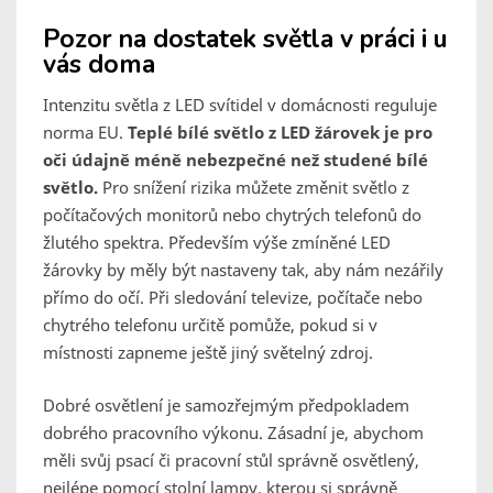
Pozor na dostatek světla v práci i u
vás doma
Intenzitu světla z LED svítidel v domácnosti reguluje
norma EU.
Teplé bílé světlo z LED žárovek je pro
oči údajně méně nebezpečné než studené bílé
světlo.
Pro snížení rizika můžete změnit světlo z
počítačových monitorů nebo chytrých telefonů do
žlutého spektra. Především výše zmíněné LED
žárovky by měly být nastaveny tak, aby nám nezářily
přímo do očí. Při sledování televize, počítače nebo
chytrého telefonu určitě pomůže, pokud si v
místnosti zapneme ještě jiný světelný zdroj.
Dobré osvětlení je samozřejmým předpokladem
dobrého pracovního výkonu. Zásadní je, abychom
měli svůj psací či pracovní stůl správně osvětlený,
nejlépe pomocí stolní lampy, kterou si správně