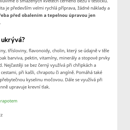
mluvíme o smažených květech černého bezu v těstíčku.
 je především velmi rychlá příprava, žádné náklady a
třeba před obalením a tepelnou úpravou jen
.
 ukrývá?
y, třísloviny, flavonoidy, cholin, který se údajně v těle
pak barviva, pektin, vitamíny, minerály a stopové prvky
d. Nejčastěji se bez černý využívá při chřipkách a
 cestami, při kašli, chrapotu či angíně. Pomáhá také
í přebytečnou kyselinu močovou. Dále se využívá při
nně upravuje krevní tlak.
chrapotem
cz