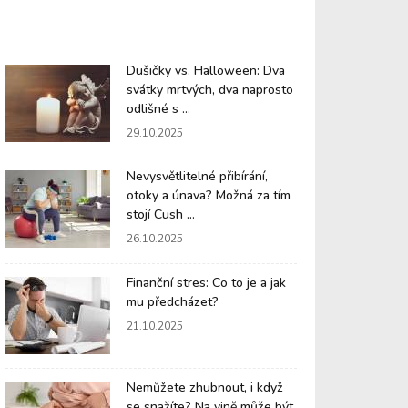
Dušičky vs. Halloween: Dva
svátky mrtvých, dva naprosto
odlišné s ...
29.10.2025
Nevysvětlitelné přibírání,
otoky a únava? Možná za tím
stojí Cush ...
26.10.2025
Finanční stres: Co to je a jak
mu předcházet?
21.10.2025
Nemůžete zhubnout, i když
se snažíte? Na vině může být