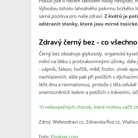
Pokud jste o něčem takovém nikdy neslyšeli, 
Výhodou tohoto lahodného pokrmu brzkého léta
samá pozitiva pro naše zdraví.
Z květů je po
odstranit stonky, které jsou mírně toxické
Zdravý černý bez - co všechno
Černý bez obsahuje glykosidy, organické kyselin
mění na látku s protirakovinnými účinky, dále 
- vápník, železo, hořčík, měď, fosfor, zinek apo
nachlazeních, dále pak při potížích s dýchacími
léčit dnu a revmatismus, protože z těla odvád
onemocněních ledvin a potížích s trávením, úči
10 nebezpečných chorob, které mohou začít 
Zdroj: Webozdravi.cz, Zdravota.flox.cz, Vitalia.
Foto:
Pixabay.com