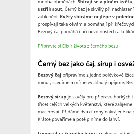
mnoha obměnách.
Sbírají se v plném květu
ustřihnout.
Černý bez je skvělý při nachlazení
zahlenění.
Květy sbíráme nejlépe v poledne
prospívají také cévám a pomáhají při křečových
Bezový čaj pomáhá i při nevolnostech a koliká
Připravte si Elixír života z černého bezu
Černý bez jako čaj, sirup i osvě
Bezový čaj
připravíme z jedné polévkové lžíce
minut, scedíme a mírně vychladlý upíjíme. B
Bezový sirup
je skvělý pro přípravu horkých i
třicet celých velkých květenství, které zalije
macerovat. Přidáme dva citrony nakrájené na p
Krátce povaříme a poté plníme do lahví.
Limonáda z černého bezu
je velmi osvěžujíc