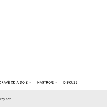
DRAVĚ OD A DO Z
NÁSTROJE
DISKUZE
erný bez