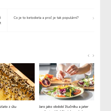
é
Co je to ketodieta a proč je tak populární?
t
zlato z úlu
Jaro jako období žlučníku a jater
Hericiu