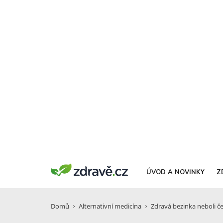
ÚVOD A NOVINKY
Z
Domů
Alternativní medicína
Zdravá bezinka neboli č