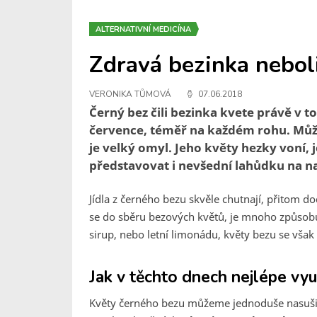
ALTERNATIVNÍ MEDICÍNA
Zdravá bezinka nebol
VERONIKA TŮMOVÁ
07.06.2018
Černý bez čili bezinka kvete právě v 
července, téměř na každém rohu. Může
je velký omyl. Jeho květy hezky voní, 
představovat i nevšední lahůdku na n
Jídla z černého bezu skvěle chutnají, přitom d
se do sběru bezových květů, je mnoho způsobů, 
sirup, nebo letní limonádu, květy bezu se však 
Jak v těchto dnech nejlépe vyu
Květy černého bezu můžeme jednoduše nasušit p