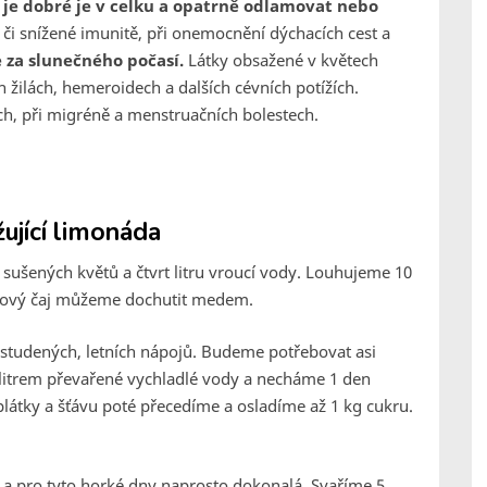
, je dobré je v celku a opatrně odlamovat nebo
 či snížené imunitě, při onemocnění dýchacích cest a
 za slunečného počasí.
Látky obsažené v květech
 žilách, hemeroidech a dalších cévních potížích.
ch, při migréně a menstruačních bolestech.
žující limonáda
 sušených květů a čtvrt litru vroucí vody. Louhujeme 10
ezový čaj můžeme dochutit medem.
 studených, letních nápojů. Budeme potřebovat asi
me litrem převařené vychladlé vody a necháme 1 den
látky a šťávu poté přecedíme a osladíme až 1 kg cukru.
í a pro tyto horké dny naprosto dokonalá. Svaříme 5