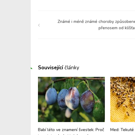
Známé i méně známé choroby způsoben
přenosem od klíšťa
Související
články
ptogen, který
Babí léto ve znamení švestek: Proč
Med: Tekuté 