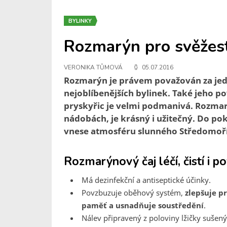
BYLINKY
Rozmarýn pro svěžest
VERONIKA TŮMOVÁ
05.07.2016
Rozmarýn je právem považován za jedn
nejoblíbenějších bylinek. Také jeho p
pryskyřic je velmi podmanivá. Rozm
nádobách, je krásný i užitečný. Do po
vnese atmosféru slunného Středomoří
Rozmarýnový čaj léčí, čistí i p
Má dezinfekční a antiseptické účinky.
Povzbuzuje oběhový systém,
zlepšuje p
paměť a usnadňuje soustředění
.
Nálev připravený z poloviny lžičky sušenýc