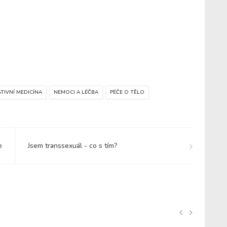
TIVNÍ MEDICÍNA
NEMOCI A LÉČBA
PÉČE O TĚLO
e
Jsem transsexuál - co s tím?