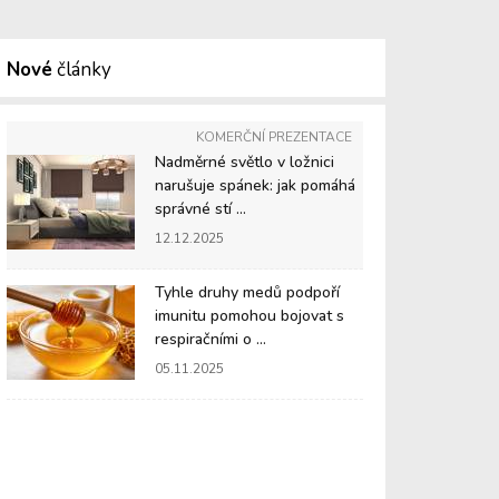
Nové
články
KOMERČNÍ PREZENTACE
Nadměrné světlo v ložnici
narušuje spánek: jak pomáhá
správné stí ...
12.12.2025
Tyhle druhy medů podpoří
imunitu pomohou bojovat s
respiračními o ...
05.11.2025