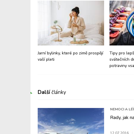
ídla pro zahřátí:
Jarní bylinky, které po zimě prospějí
Tipy pro lepš
sadit právě v
vaší pleti
svátečních d
potraviny vsa
Další
články
NEMOCI A LÉ
Rady, jak na
12.07.2016