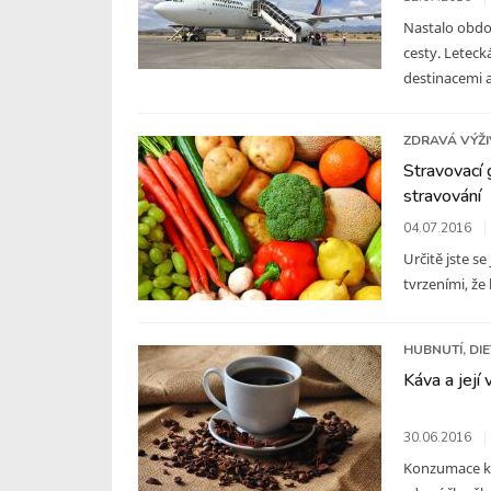
Nastalo obdob
cesty. Leteck
destinacemi a
ZDRAVÁ VÝŽ
Stravovací 
stravování
04.07.2016
Určitě jste se
tvrzeními, že 
HUBNUTÍ, DI
Káva a její
30.06.2016
Konzumace káv