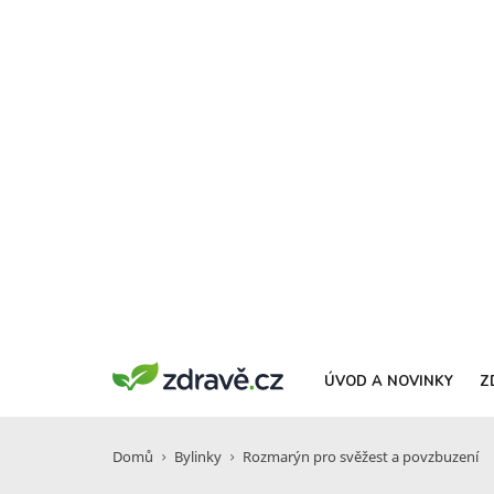
ÚVOD A NOVINKY
Z
Domů
Bylinky
Rozmarýn pro svěžest a povzbuzení