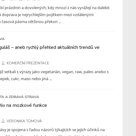
í prázdnin a dovolených, kdy mnozí z nás vyrážejí na daleké
á doprava je nejrychlejším pojítkem mezi vzdálenými
 časová pásma většinou překon ...
IVA
guláš – aneb rychlý přehled aktuálních trendů ve
KOMERČNÍ PREZENTACE
 již setkali s výrazy jako vegetarián, vegan, raw, paleo anebo s
lepek, cukr, maso nebo jiná ...
ETA A ZDRAVÁ STRAVA
 vliv na mozkové funkce
VERONIKA TŮMOVÁ
y je spojena s řadou názorů týkajících se jejích účinků na