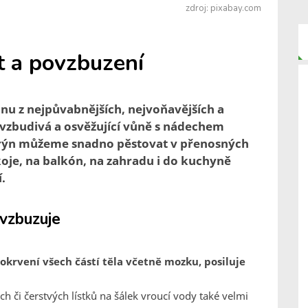
zdroj: pixabay.com
 a povzbuzení
u z nejpůvabnějších, nejvoňavějších a
ovzbudivá a osvěžující vůně s nádechem
arýn můžeme snadno pěstovat v přenosných
koje, na balkón, na zahradu i do kuchyně
.
ovzbuzuje
rokrvení všech částí těla včetně mozku, posiluje
h či čerstvých lístků na šálek vroucí vody také velmi