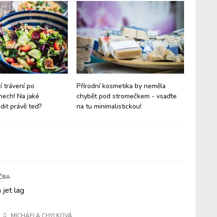
í trávení po
Přírodní kosmetika by neměla
Jaké vů
nech! Na jaké
chybět pod stromečkem - vsaďte
chvílím 
dit právě teď?
na tu minimalistickou!
symboli
ČBA
 jet lag
MICHAELA CHYLKOVÁ