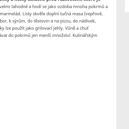
 velmi lahodné a hodí se jako ozdoba mnoha pokrmů a
 marmelád. Listy skvěle doplní tučná masa (vepřové,
or, k sýrům, do těstovin a na pizzu, do nádivek,
y lze použít jako grilovací jehly. Vůně a chuť
idávat do pokrmů jen menší množství. Kulinářským