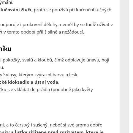
dýmání.
lučování žluči
, proto se používá při kořenění tučných
odporuje i prokrvení dělohy, neměl by se tudíž užívat v
 v tomto období příliš silné a nežádoucí.
níku
 pokožky, svalů a kloubů, čímž odplavuje únavu, hojí
u.
vé vlasy, kterým zvýrazní barvu a lesk.
cké kloktadlo a ústní voda
.
áčku lze vkládat do prádla (podobně jako květy
i, a to čerstvý i sušený, neboť si své aroma dobře
nky a lístky sklizené před rozkvětem, které je