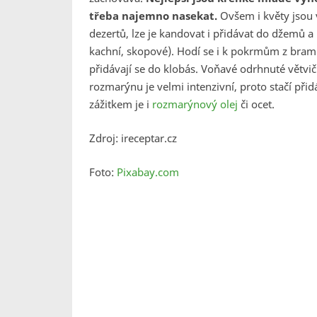
třeba najemno nasekat.
Ovšem i květy jsou
dezertů, lze je kandovat i přidávat do džemů a
kachní, skopové). Hodí se i k pokrmům z bramb
přidávají se do klobás. Voňavé odrhnuté větvičk
rozmarýnu je velmi intenzivní, proto stačí př
zážitkem je i
rozmarýnový olej
či ocet.
Zdroj: ireceptar.cz
Foto:
Pixabay.com