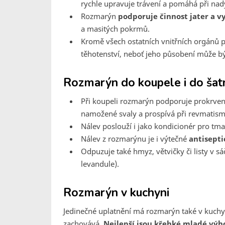
rychle upravuje trávení a pomáhá při na
Rozmarýn
podporuje činnost jater a vy
a masitých pokrmů.
Kromě všech ostatních vnitřních orgánů p
těhotenství, neboť jeho působení může být
Rozmarýn do koupele i do šat
Při koupeli rozmarýn podporuje prokrvení
namožené svaly a prospívá při revmatism
Nálev poslouží i jako kondicionér pro tma
Nálev z rozmarýnu je i výtečné
antisepti
Odpuzuje také hmyz, větvičky či listy v s
levandule).
Rozmarýn v kuchyni
Jedinečné uplatnění má rozmarýn také v kuchyn
zachovává.
Nejlepší jsou křehké mladé výho