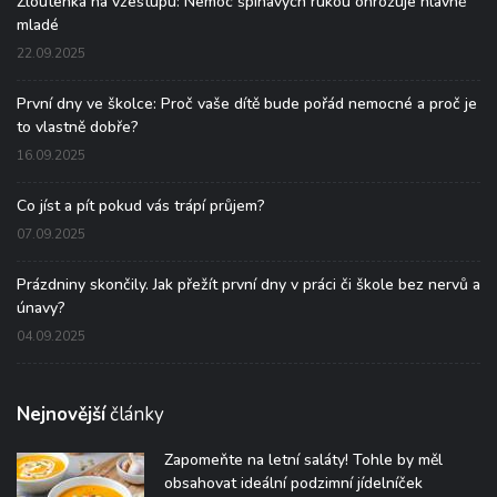
Žloutenka na vzestupu: Nemoc špinavých rukou ohrožuje hlavně
mladé
22.09.2025
První dny ve školce: Proč vaše dítě bude pořád nemocné a proč je
to vlastně dobře?
16.09.2025
Co jíst a pít pokud vás trápí průjem?
07.09.2025
Prázdniny skončily. Jak přežít první dny v práci či škole bez nervů a
únavy?
04.09.2025
Nejnovější
články
Zapomeňte na letní saláty! Tohle by měl
obsahovat ideální podzimní jídelníček