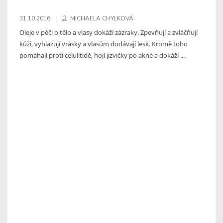
31.10.2016
MICHAELA CHYLKOVÁ
Oleje v péči o tělo a vlasy dokáží zázraky. Zpevňují a zvláčňují
kůži, vyhlazují vrásky a vlasům dodávají lesk. Kromě toho
pomáhají proti celulitidě, hojí jizvičky po akné a dokáží ...