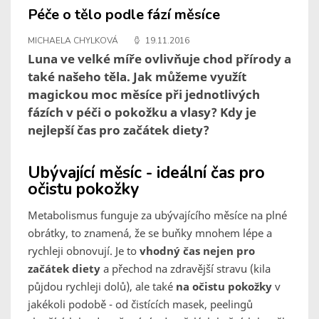
Péče o tělo podle fází měsíce
MICHAELA CHYLKOVÁ
19.11.2016
Luna ve velké míře ovlivňuje chod přírody a
také našeho těla. Jak můžeme využít
magickou moc měsíce při jednotlivých
fázích v péči o pokožku a vlasy? Kdy je
nejlepší čas pro začátek diety?
Ubývající měsíc - ideální čas pro
očistu pokožky
Metabolismus funguje za ubývajícího měsíce na plné
obrátky, to znamená, že se buňky mnohem lépe a
rychleji obnovují. Je to
vhodný čas nejen pro
začátek diety
a přechod na zdravější stravu (kila
půjdou rychleji dolů), ale také
na očistu pokožky
v
jakékoli podobě - od čistících masek, peelingů