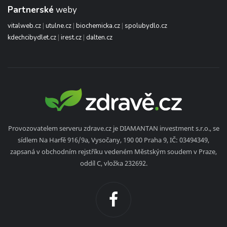
Partnerské
weby
vitalweb.cz
|
utulne.cz
|
biochemicka.cz
|
spolubydlo.cz
kdechcibydlet.cz
|
irest.cz
|
dalten.cz
Provozovatelem serveru zdrave.cz je DIAMANTAN investment s.r.o., se
sídlem Na Harfě 916/9a, Vysočany, 190 00 Praha 9, IČ: 03494349,
zapsaná v obchodním rejstříku vedeném Městským soudem v Praze,
oddíl C, vložka 232692.