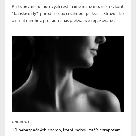
Při léčbě zánětu močových cest máme různé možnosti - zkusit
"babské rady", přírodní léčbu či sáhnout po lécích. Stravou lze
ovlivnit mnohé a pro řadu z nás překvapivě i opakované z ...
CHRAPOT
10 nebezpečných chorob, které mohou začít chrapotem