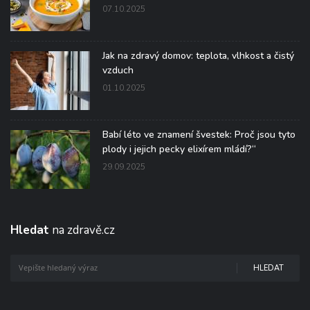
07.10.2025
Jak na zdravý domov: teplota, vlhkost a čistý
vzduch
01.10.2025
Babí léto ve znamení švestek: Proč jsou tyto
plody i jejich pecky elixírem mládí?“
29.09.2025
Hledat
na zdravě.cz
HLEDAT