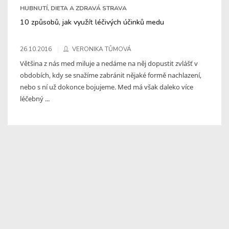
HUBNUTÍ, DIETA A ZDRAVÁ STRAVA
10 způsobů, jak využít léčivých účinků medu
26.10.2016
VERONIKA TŮMOVÁ
Většina z nás med miluje a nedáme na něj dopustit zvlášť v
obdobích, kdy se snažíme zabránit nějaké formě nachlazení,
nebo s ní už dokonce bojujeme. Med má však daleko více
léčebný ...