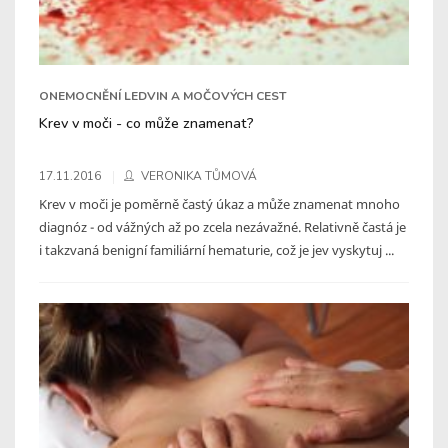
ONEMOCNĚNÍ LEDVIN A MOČOVÝCH CEST
Krev v moči - co může znamenat?
17.11.2016
VERONIKA TŮMOVÁ
Krev v moči je poměrně častý úkaz a může znamenat mnoho
diagnóz - od vážných až po zcela nezávažné. Relativně častá je
i takzvaná benigní familiární hematurie, což je jev vyskytuj ...