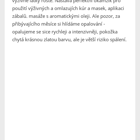
výživné látky roste. Nastává perfektní okamžik pro
použití výživných a omlazujích kúr a masek, aplikaci
zábalů. masáže s aromatickými oleji. Ale pozor, za
přibývajícího měsíce si hlídáme opalování -
opalujeme se sice rychleji a intenzivněji, pokožka
chytá krásnou zlatou barvu, ale je větší riziko spálení.