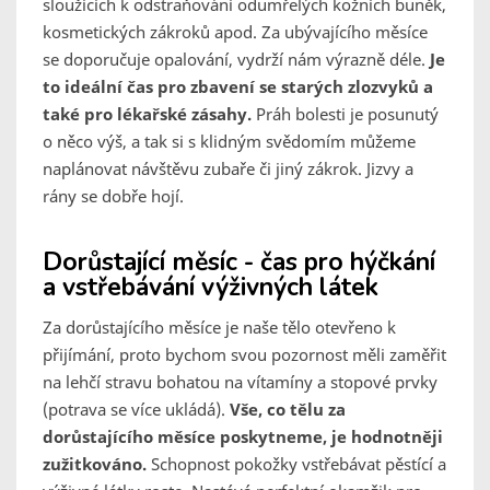
sloužících k odstraňování odumřelých kožních buněk,
kosmetických zákroků apod. Za ubývajícího měsíce
se doporučuje opalování, vydrží nám výrazně déle.
Je
to ideální čas pro zbavení se starých zlozvyků a
také pro lékařské zásahy.
Práh bolesti je posunutý
o něco výš, a tak si s klidným svědomím můžeme
naplánovat návštěvu zubaře či jiný zákrok. Jizvy a
rány se dobře hojí.
Dorůstající měsíc - čas pro hýčkání
a vstřebávání výživných látek
Za dorůstajícího měsíce je naše tělo otevřeno k
přijímání, proto bychom svou pozornost měli zaměřit
na lehčí stravu bohatou na vítamíny a stopové prvky
(potrava se více ukládá).
Vše, co tělu za
dorůstajícího měsíce poskytneme, je hodnotněji
zužitkováno.
Schopnost pokožky vstřebávat pěstící a