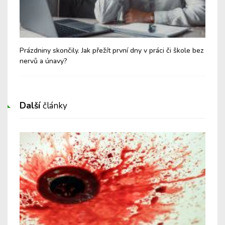
eho
Prázdniny skončily. Jak přežít první dny v práci či škole bez
Náv
nervů a únavy?
nez
Další
články