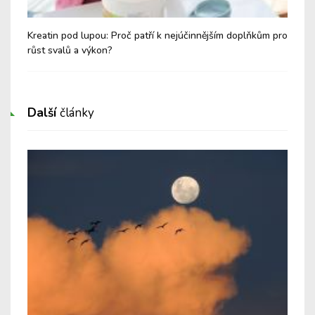
Kreatin pod lupou: Proč patří k nejúčinnějším doplňkům pro
Těl
růst svalů a výkon?
dec
Další
články