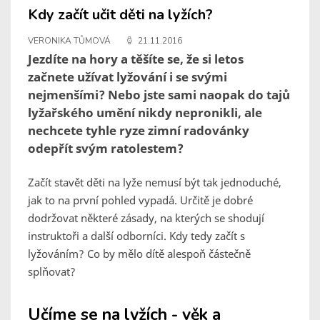
Kdy začít učit děti na lyžích?
VERONIKA TŮMOVÁ
21.11.2016
Jezdíte na hory a těšíte se, že si letos
začnete užívat lyžování i se svými
nejmenšími? Nebo jste sami naopak do tajů
lyžařského umění nikdy nepronikli, ale
nechcete tyhle ryze zimní radovánky
odepřít svým ratolestem?
Začít stavět děti na lyže nemusí být tak jednoduché,
jak to na první pohled vypadá. Určitě je dobré
dodržovat některé zásady, na kterých se shodují
instruktoři a další odborníci. Kdy tedy začít s
lyžováním? Co by mělo dítě alespoň částečně
splňovat?
Učíme se na lyžích - věk a