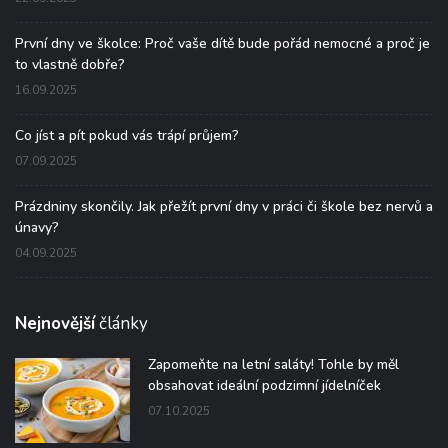
První dny ve školce: Proč vaše dítě bude pořád nemocné a proč je
to vlastně dobře?
16.09.2025
Co jíst a pít pokud vás trápí průjem?
07.09.2025
Prázdniny skončily. Jak přežít první dny v práci či škole bez nervů a
únavy?
04.09.2025
Nejnovější
články
Zapomeňte na letní saláty! Tohle by měl
obsahovat ideální podzimní jídelníček
07.10.2025