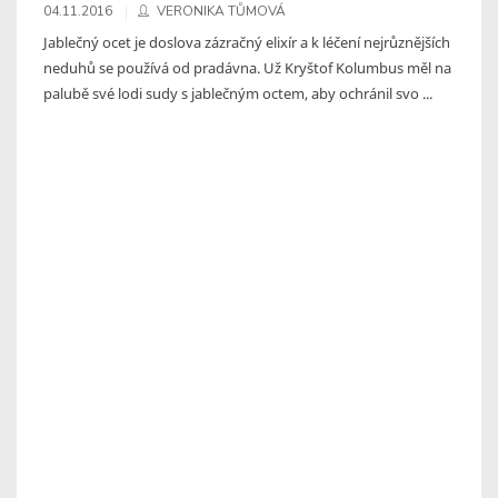
04.11.2016
VERONIKA TŮMOVÁ
Jablečný ocet je doslova zázračný elixír a k léčení nejrůznějších
neduhů se používá od pradávna. Už Kryštof Kolumbus měl na
palubě své lodi sudy s jablečným octem, aby ochránil svo ...