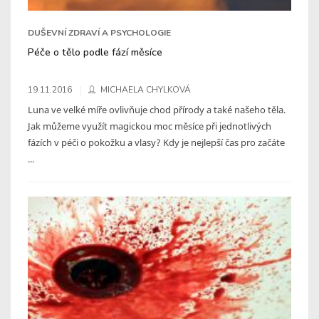
DUŠEVNÍ ZDRAVÍ A PSYCHOLOGIE
Péče o tělo podle fází měsíce
19.11.2016
MICHAELA CHYLKOVÁ
Luna ve velké míře ovlivňuje chod přírody a také našeho těla.
Jak můžeme využít magickou moc měsíce při jednotlivých
fázích v péči o pokožku a vlasy? Kdy je nejlepší čas pro začáte
...