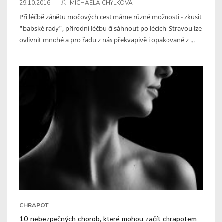
29.10.2016
MICHAELA CHYLKOVÁ
Při léčbě zánětu močových cest máme různé možnosti - zkusit
"babské rady", přírodní léčbu či sáhnout po lécích. Stravou lze
ovlivnit mnohé a pro řadu z nás překvapivě i opakované z ...
CHRAPOT
10 nebezpečných chorob, které mohou začít chrapotem