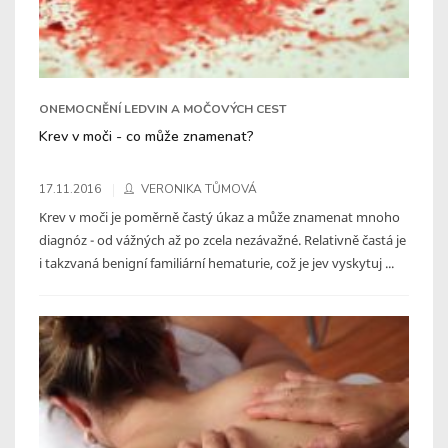
ONEMOCNĚNÍ LEDVIN A MOČOVÝCH CEST
Krev v moči - co může znamenat?
17.11.2016
VERONIKA TŮMOVÁ
Krev v moči je poměrně častý úkaz a může znamenat mnoho
diagnóz - od vážných až po zcela nezávažné. Relativně častá je
i takzvaná benigní familiární hematurie, což je jev vyskytuj ...