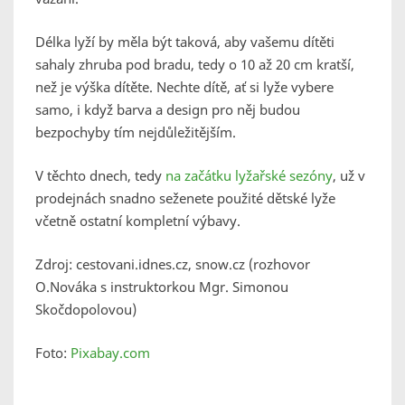
Délka lyží by měla být taková, aby vašemu dítěti
sahaly zhruba pod bradu, tedy o 10 až 20 cm kratší,
než je výška dítěte. Nechte dítě, ať si lyže vybere
samo, i když barva a design pro něj budou
bezpochyby tím nejdůležitějším.
V těchto dnech, tedy
na začátku lyžařské sezóny
, už v
prodejnách snadno seženete použité dětské lyže
včetně ostatní kompletní výbavy.
Zdroj: cestovani.idnes.cz, snow.cz (rozhovor
O.Nováka s instruktorkou Mgr. Simonou
Skočdopolovou)
Foto:
Pixabay.com