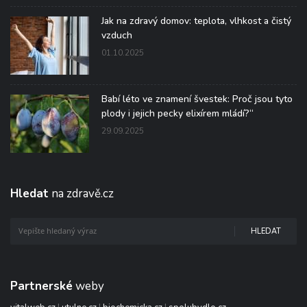
Jak na zdravý domov: teplota, vlhkost a čistý
vzduch
01.10.2025
Babí léto ve znamení švestek: Proč jsou tyto
plody i jejich pecky elixírem mládí?“
29.09.2025
Hledat
na zdravě.cz
HLEDAT
Partnerské
weby