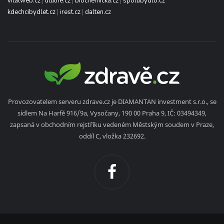
vitalweb.cz
|
utulne.cz
|
biochemicka.cz
|
spolubydlo.cz
kdechcibydlet.cz
|
irest.cz
|
dalten.cz
Provozovatelem serveru zdrave.cz je DIAMANTAN investment s.r.o., se
sídlem Na Harfě 916/9a, Vysočany, 190 00 Praha 9, IČ: 03494349,
zapsaná v obchodním rejstříku vedeném Městským soudem v Praze,
oddíl C, vložka 232692.