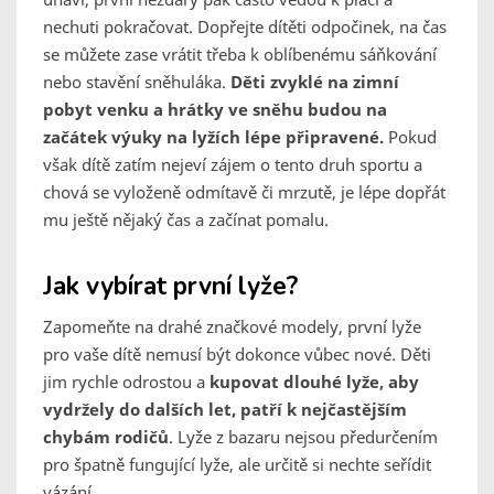
nechuti pokračovat. Dopřejte dítěti odpočinek, na čas
se můžete zase vrátit třeba k oblíbenému sáňkování
nebo stavění sněhuláka.
Děti zvyklé na zimní
pobyt venku a hrátky ve sněhu budou na
začátek výuky na lyžích lépe připravené.
Pokud
však dítě zatím nejeví zájem o tento druh sportu a
chová se vyloženě odmítavě či mrzutě, je lépe dopřát
mu ještě nějaký čas a začínat pomalu.
Jak vybírat první lyže?
Zapomeňte na drahé značkové modely, první lyže
pro vaše dítě nemusí být dokonce vůbec nové. Děti
jim rychle odrostou a
kupovat dlouhé lyže, aby
vydržely do dalších let, patří k nejčastějším
chybám rodičů
. Lyže z bazaru nejsou předurčením
pro špatně fungující lyže, ale určitě si nechte seřídit
vázání.