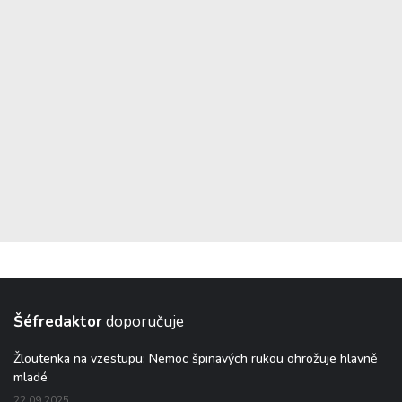
Šéfredaktor
doporučuje
Žloutenka na vzestupu: Nemoc špinavých rukou ohrožuje hlavně
mladé
22.09.2025