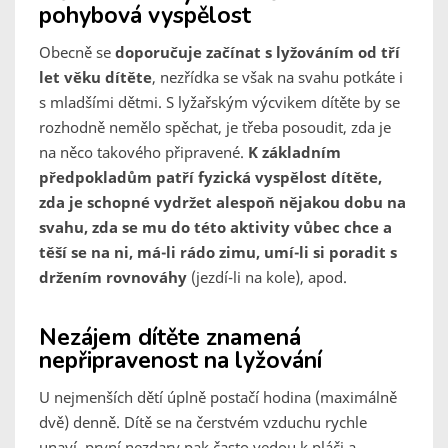
pohybová vyspělost
Obecně se
doporučuje začínat s lyžováním od tří
let věku dítěte
, nezřídka se však na svahu potkáte i
s mladšími dětmi. S lyžařským výcvikem dítěte by se
rozhodně nemělo spěchat, je třeba posoudit, zda je
na něco takového připravené.
K základním
předpokladům patří fyzická vyspělost dítěte,
zda je schopné vydržet alespoň nějakou dobu na
svahu, zda se mu do této aktivity vůbec chce a
těší se na ni, má-li rádo zimu, umí-li si poradit s
držením rovnováhy
(jezdí-li na kole), apod.
Nezájem dítěte znamená
nepřipravenost na lyžování
U nejmenších dětí úplně postačí hodina (maximálně
dvě) denně. Dítě se na čerstvém vzduchu rychle
unaví, první nezdary pak často vedou k pláči a