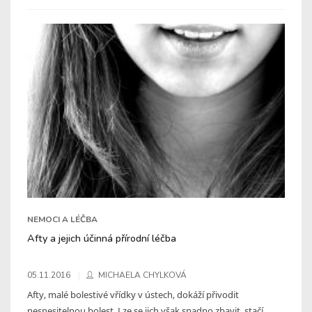
NEMOCI A LÉČBA
Afty a jejich účinná přírodní léčba
05.11.2016
MICHAELA CHYLKOVÁ
Afty, malé bolestivé vřídky v ústech, dokáží přivodit
nesnesitelnou bolest. Lze se jich však snadno zbavit, stačí