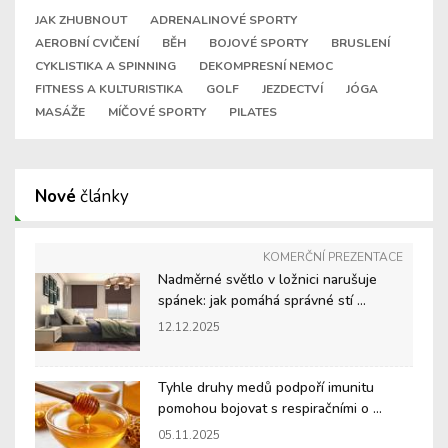
JAK ZHUBNOUT
ADRENALINOVÉ SPORTY
AEROBNÍ CVIČENÍ
BĚH
BOJOVÉ SPORTY
BRUSLENÍ
CYKLISTIKA A SPINNING
DEKOMPRESNÍ NEMOC
FITNESS A KULTURISTIKA
GOLF
JEZDECTVÍ
JÓGA
MASÁŽE
MÍČOVÉ SPORTY
PILATES
Nové
články
KOMERČNÍ PREZENTACE
Nadměrné světlo v ložnici narušuje
spánek: jak pomáhá správné stí ...
12.12.2025
Tyhle druhy medů podpoří imunitu
pomohou bojovat s respiračními o ...
05.11.2025