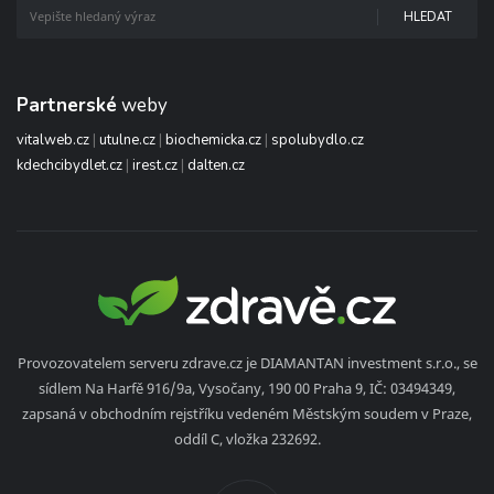
HLEDAT
Partnerské
weby
vitalweb.cz
|
utulne.cz
|
biochemicka.cz
|
spolubydlo.cz
kdechcibydlet.cz
|
irest.cz
|
dalten.cz
Provozovatelem serveru zdrave.cz je DIAMANTAN investment s.r.o., se
sídlem Na Harfě 916/9a, Vysočany, 190 00 Praha 9, IČ: 03494349,
zapsaná v obchodním rejstříku vedeném Městským soudem v Praze,
oddíl C, vložka 232692.