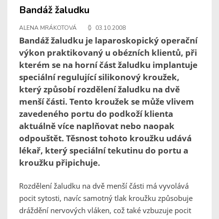
Bandáž žaludku
ALENA MRÁKOTOVÁ
03.10.2008
Bandáž žaludku je laparoskopický operační
výkon praktikovaný u obézních klientů, při
kterém se na horní část žaludku implantuje
speciální regulující silikonový kroužek,
který způsobí rozdělení žaludku na dvě
menší části. Tento kroužek se může vlivem
zavedeného portu do podkoží klienta
aktuálně více naplňovat nebo naopak
odpouštět. Těsnost tohoto kroužku udává
lékař, který speciální tekutinu do portu a
kroužku připichuje.
Rozdělení žaludku na dvě menší části má vyvolává
pocit sytosti, navíc samotný tlak kroužku způsobuje
dráždění nervových vláken, což také vzbuzuje pocit