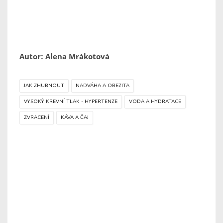
Autor: Alena Mrákotová
JAK ZHUBNOUT
NADVÁHA A OBEZITA
VYSOKÝ KREVNÍ TLAK - HYPERTENZE
VODA A HYDRATACE
ZVRACENÍ
KÁVA A ČAJ