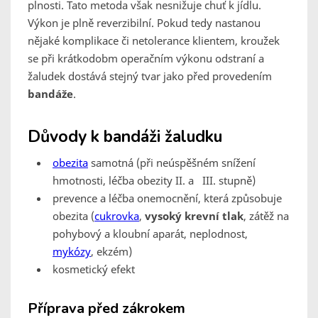
plnosti. Tato metoda však nesnižuje chuť k jídlu.
Výkon je plně reverzibilní. Pokud tedy nastanou
nějaké komplikace či netolerance klientem, kroužek
se při krátkodobm operačním výkonu odstraní a
žaludek dostává stejný tvar jako před provedením
bandáže
.
Důvody k bandáži žaludku
obezita
samotná (při neúspěšném snížení
hmotnosti, léčba obezity II. a III. stupně)
prevence a léčba onemocnění, která způsobuje
obezita (
cukrovka
,
vysoký krevní tlak
, zátěž na
pohybový a kloubní aparát, neplodnost,
mykózy
, ekzém)
kosmetický efekt
Příprava před zákrokem