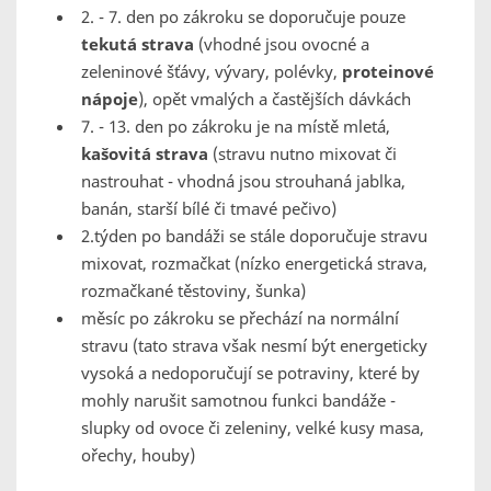
2. - 7. den po zákroku se doporučuje pouze
tekutá strava
(vhodné jsou ovocné a
zeleninové šťávy, vývary, polévky,
proteinové
nápoje
), opět vmalých a častějších dávkách
7. - 13. den po zákroku je na místě mletá,
kašovitá strava
(stravu nutno mixovat či
nastrouhat - vhodná jsou strouhaná jablka,
banán, starší bílé či tmavé pečivo)
2.týden po bandáži se stále doporučuje stravu
mixovat, rozmačkat (nízko energetická strava,
rozmačkané těstoviny, šunka)
měsíc po zákroku se přechází na normální
stravu (tato strava však nesmí být energeticky
vysoká a nedoporučují se potraviny, které by
mohly narušit samotnou funkci bandáže -
slupky od ovoce či zeleniny, velké kusy masa,
ořechy, houby)