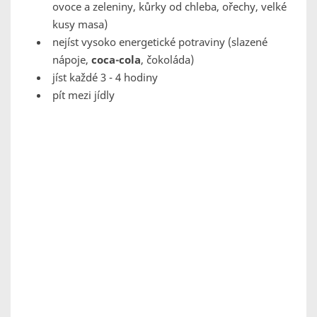
ovoce a zeleniny, kůrky od chleba, ořechy, velké
kusy masa)
nejíst vysoko energetické potraviny (slazené
nápoje,
coca-cola
, čokoláda)
jíst každé 3 - 4 hodiny
pít mezi jídly