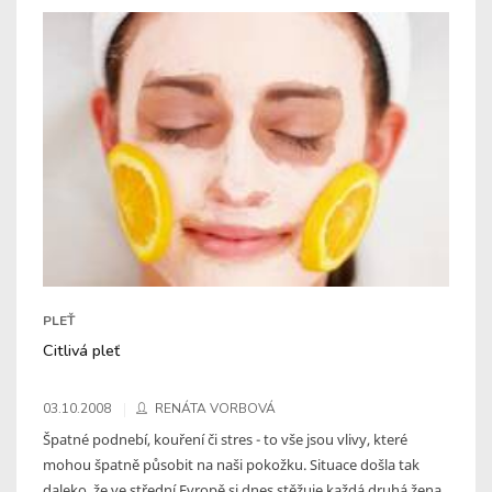
PLEŤ
Citlivá pleť
03.10.2008
RENÁTA VORBOVÁ
Špatné podnebí, kouření či stres - to vše jsou vlivy, které
mohou špatně působit na naši pokožku. Situace došla tak
daleko, že ve střední Evropě si dnes stěžuje každá druhá žena