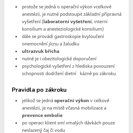
protože se jedná o operační výkon vcelkové
anestézii, je nutné podstoupit základní přípravná
vyšetření (
laboratorní vyšetření
, interní
konsilium a anesteziologické konsilium)
dále se provádí gastroskopie kvyloučení
onemocnění jícnu a žaludku
ultrazvuk břicha
nutné je i obezitologické doporučení
psychologické vyšetření z hlediska posouzení
schopnosti dodržení dietní kázně po zákroku
Pravidla po zákroku
jelikož se jedná
operační výkon
v celkové
anestézii, je na místě včasná mobilizace a
prevence embolie
po operaci klient smí vmalých dávkách pouze
neslazený čaj či vodu