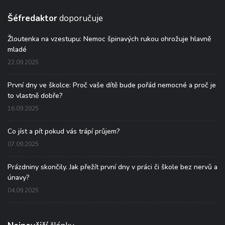
Šéfredaktor
doporučuje
Žloutenka na vzestupu: Nemoc špinavých rukou ohrožuje hlavně
mladé
22.09.2025
První dny ve školce: Proč vaše dítě bude pořád nemocné a proč je
to vlastně dobře?
16.09.2025
Co jíst a pít pokud vás trápí průjem?
07.09.2025
Prázdniny skončily. Jak přežít první dny v práci či škole bez nervů a
únavy?
04.09.2025