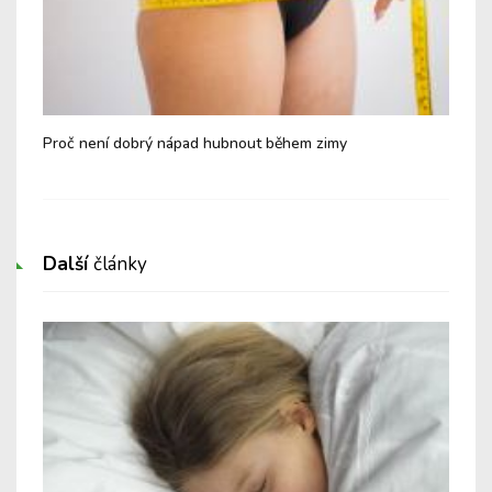
tu
Proč není dobrý nápad hubnout během zimy
Nej
je 
Další
články