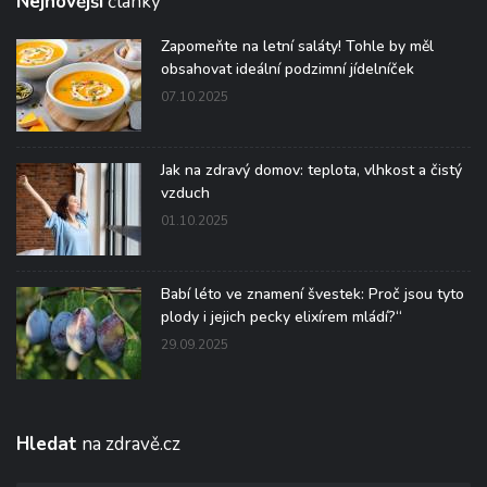
Nejnovější
články
Zapomeňte na letní saláty! Tohle by měl
obsahovat ideální podzimní jídelníček
07.10.2025
Jak na zdravý domov: teplota, vlhkost a čistý
vzduch
01.10.2025
Babí léto ve znamení švestek: Proč jsou tyto
plody i jejich pecky elixírem mládí?“
29.09.2025
Hledat
na zdravě.cz