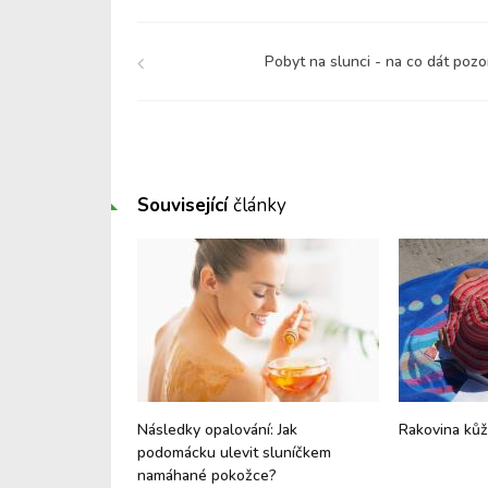
Pobyt na slunci - na co dát pozo
Související
články
lanomu
Následky opalování: Jak
Rakovina kůž
podomácku ulevit sluníčkem
namáhané pokožce?