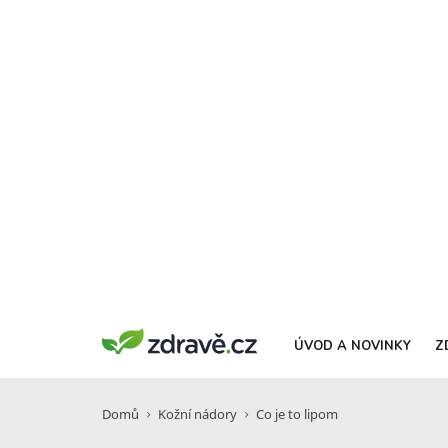
ÚVOD A NOVINKY
Z
Domů
Kožní nádory
Co je to lipom