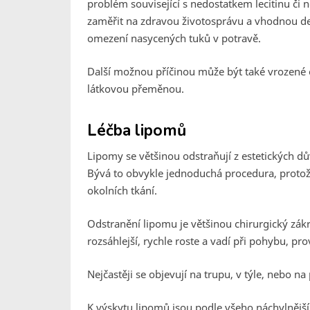
problém související s nedostatkem lecitinu či 
zaměřit na zdravou životosprávu a vhodnou det
omezení nasycených tuků v potravě.
Další možnou příčinou může být také vrozené 
látkovou přeměnou.
Léčba lipomů
Lipomy se většinou odstraňují z estetických d
Bývá to obvykle jednoduchá procedura, protož
okolních tkání.
Odstranění lipomu je většinou chirurgický zák
rozsáhlejší, rychle roste a vadí při pohybu, pr
Nejčastěji se objevují na trupu, v týle, nebo na 
K výskytu lipomů jsou podle všeho náchylnější