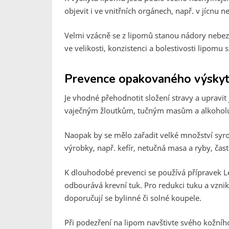
objevit i ve vnitřních orgánech, např. v jícnu n
Velmi vzácně se z lipomů stanou nádory nebez
ve velikosti, konzistenci a bolestivosti lipomu 
Prevence opakovaného výskyt
Je vhodné přehodnotit složení stravy a upravit
vaječným žloutkům, tučným masům a alkoholu,
Naopak by se mělo zařadit velké množství syro
výrobky, např. kefír, netučná masa a ryby, čast
K dlouhodobé prevenci se používá přípravek Leci
odbourává krevní tuk. Pro redukci tuku a vznik
doporučují se bylinné či solné koupele.
Při podezření na lipom navštivte svého kožního