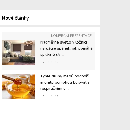
Nové
články
KOMERČNÍ PREZENTACE
Nadměrné světlo v ložnici
narušuje spánek: jak pomáhá
správné stí ...
12.12.2025
Tyhle druhy medů podpoří
imunitu pomohou bojovat s
respiračními o ...
05.11.2025