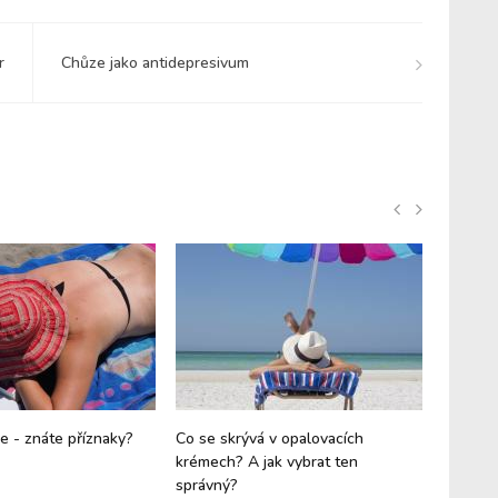
r
Chůze jako antidepresivum
e - znáte příznaky?
Co se skrývá v opalovacích
Znáte n
krémech? A jak vybrat ten
správný?