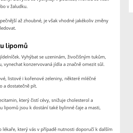
ebo v žaludku.
pečnější až zhoubné, je však vhodné jakékoliv změny
sledovat.
u lipomů
 jídelníček. Vyhýbat se uzeninám, živočišným tukům,
 vynechat konzervovaná jídla a značně omezit sůl.
vé, listové i kořenové zeleniny, některé mléčné
o a dostatečně pít.
tamin, který čistí cévy, snižuje cholesterol a
u lipomů jsou k dostání také bylinné čaje a masti,
 lékaře, který vás v případě nutnosti doporučí k dalším