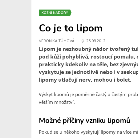
KOŽNÍ NÁDORY
Co je to lipom
VERONIKA TŮMOVÁ
26.08.2012
Lipom je nezhoubný nádor tvořený tuk
pod kůží pohyblivá, rostoucí pomalu, 
prakticky kdekoliv na těle, bez zjevný
vyskytuje se jednotlivě nebo i v sesk
lipomy utlačují nerv, mohou i bolet.
Výskyt lipomů je poměrně častý a častým probl
větším množství.
Možné příčiny vzniku lipomů
Pokud se u někoho vyskytují lipomy na více mís