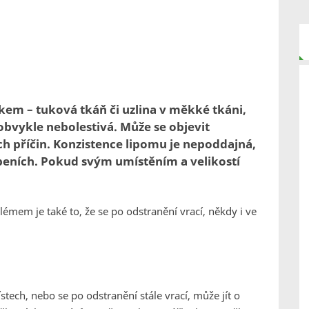
em – tuková tkáň či uzlina v měkké tkáni,
obvykle nebolestivá. Může se objevit
ch příčin. Konzistence lipomu je nepoddajná,
upeních. Pokud svým umístěním a velikostí
émem je také to, že se po odstranění vrací, někdy i ve
tech, nebo se po odstranění stále vrací, může jít o