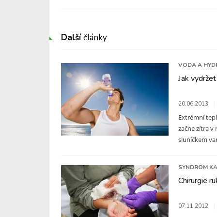
Další
články
VODA A HYD
Jak vydržet
20.06.2013
Extrémní tep
začne zítra v
sluníčkem varu
SYNDROM KA
Chirurgie ru
07.11.2012