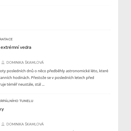
RATACE
 extrémní vedra
DOMINIKA ŠKAMLOVÁ
loty posledních dnů o něco předběhly astronomické léto, které
 ranních hodinách. Přestože se v posledních letech před
je téměř neustále, stál ...
RPÁLNÍHO TUNELU
ky
DOMINIKA ŠKAMLOVÁ