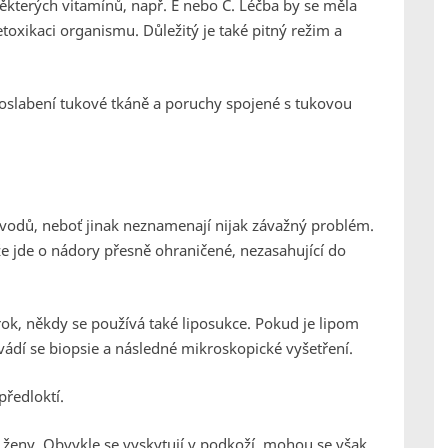
některých vitamínů, např. E nebo C. Léčba by se měla
oxikaci organismu. Důležitý je také pitný režim a
oslabení tukové tkáně a poruchy spojené s tukovou
ůvodů, neboť jinak neznamenají nijak závažný problém.
e jde o nádory přesně ohraničené, nezasahující do
rok, někdy se používá také liposukce. Pokud je lipom
ovádí se biopsie a následné mikroskopické vyšetření.
předloktí.
 ženy. Obvykle se vyskytují v podkoží, mohou se však