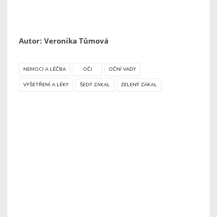
Autor: Veronika Tůmová
NEMOCI A LÉČBA
OČI
OČNÍ VADY
VYŠETŘENÍ A LÉKY
ŠEDÝ ZÁKAL
ZELENÝ ZÁKAL