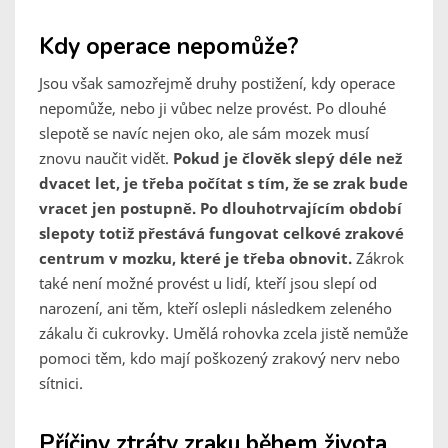
Kdy operace nepomůže?
Jsou však samozřejmě druhy postižení, kdy operace
nepomůže, nebo ji vůbec nelze provést. Po dlouhé
slepotě se navíc nejen oko, ale sám mozek musí
znovu naučit vidět.
Pokud je člověk slepý déle než
dvacet let, je třeba počítat s tím, že se zrak bude
vracet jen postupně. Po dlouhotrvajícím období
slepoty totiž přestává fungovat celkové zrakové
centrum v mozku, které je třeba obnovit.
Zákrok
také není možné provést u lidí, kteří jsou slepí od
narození, ani těm, kteří oslepli následkem zeleného
zákalu či cukrovky. Umělá rohovka zcela jistě nemůže
pomoci těm, kdo mají poškozený zrakový nerv nebo
sítnici.
Příčiny ztráty zraku během života