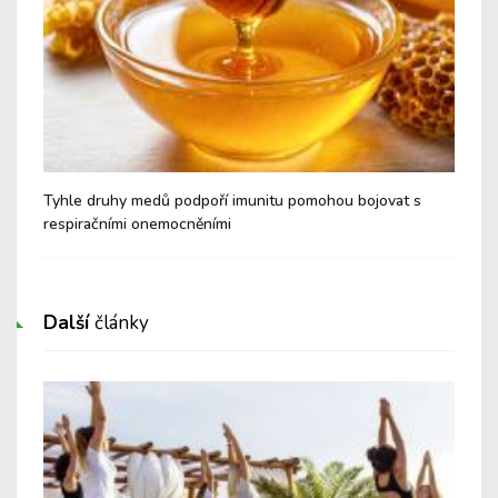
é a
Tyhle druhy medů podpoří imunitu pomohou bojovat s
Nev
respiračními onemocněními
Cu
Další
články