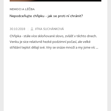
NEMOCI A LÉČBA
Nepodceňujte chřipku - jak se proti ní chránit?
30.10.2018
JITKA SUCHÁNKOVÁ
Chřipka - stále více skloňované slovo, zvlášť v těchto dnech.
Venku je sice relativně hezké podzimní počasí, ale velké
střídání teplot dělají své. Viry se snáze množí a my jsme víc ...