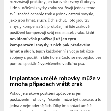
rozeznávají prakticky jen barevné skvrny či obrysy.
Lidé s určitými zbytky zraku využívají jednak tento
svůj značně ochablý zrak a jednak ostatní smysly,
jako jsou hmat, sluch, čich a chuť. Toto jsou tzv.
smysly kompenzační, protože jimi lidé zrakově
postižení kompenzují svůj nedostatek zraku.
Lidé
nevidomí však používají už jen tyto
kompenzační smysly, z nich pak především
hmat a sluch.
Jejich každodenní život je tak úzce
spojený s použitím bílé hole a často se neobejdou bez
pomoci speciálně vycvičeného vodícího psa.
Implantace umělé rohovky může v
mnoha případech vrátit zrak
Pokud je zrakové postižení způsobeno jen
poškozením rohovky, řešením může být operace, a to
jedna z nejmodernějších. Díky implantaci umělé