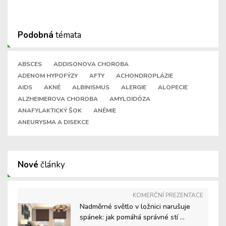
Podobná
témata
ABSCES
ADDISONOVA CHOROBA
ADENOM HYPOFÝZY
AFTY
ACHONDROPLÁZIE
AIDS
AKNÉ
ALBINISMUS
ALERGIE
ALOPECIE
ALZHEIMEROVA CHOROBA
AMYLOIDÓZA
ANAFYLAKTICKÝ ŠOK
ANÉMIE
ANEURYSMA A DISEKCE
Nové
články
KOMERČNÍ PREZENTACE
Nadměrné světlo v ložnici narušuje
spánek: jak pomáhá správné stí ...