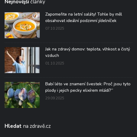
Nejnovější
články
Zapomeňte na letní saláty! Tohle by měl
obsahovat ideální podzimní jídelníček
07.10.2025
Jak na zdravý domov: teplota, vlhkost a čistý
vzduch
01.10.2025
Babí léto ve znamení švestek: Proč jsou tyto
plody i jejich pecky elixírem mládí?“
29.09.2025
Hledat
na zdravě.cz