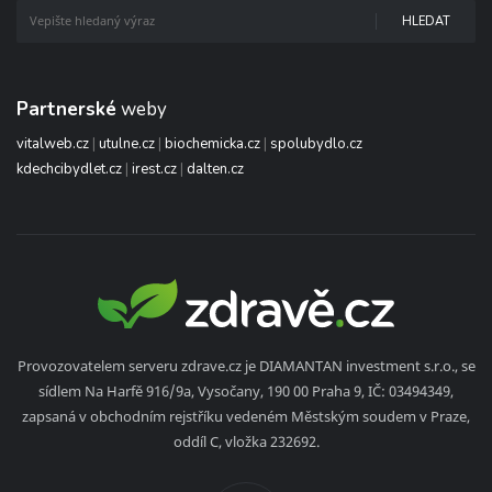
HLEDAT
Partnerské
weby
vitalweb.cz
|
utulne.cz
|
biochemicka.cz
|
spolubydlo.cz
kdechcibydlet.cz
|
irest.cz
|
dalten.cz
Provozovatelem serveru zdrave.cz je DIAMANTAN investment s.r.o., se
sídlem Na Harfě 916/9a, Vysočany, 190 00 Praha 9, IČ: 03494349,
zapsaná v obchodním rejstříku vedeném Městským soudem v Praze,
oddíl C, vložka 232692.