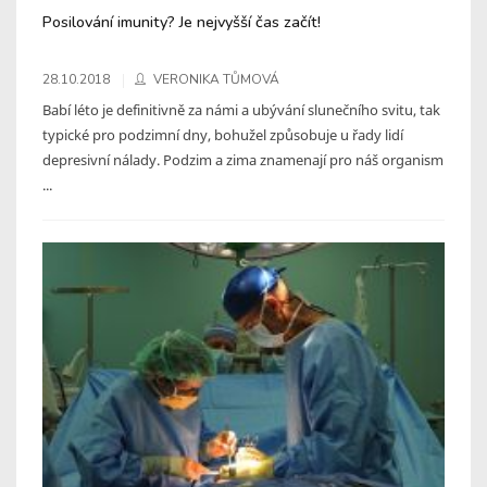
Posilování imunity? Je nejvyšší čas začít!
28.10.2018
VERONIKA TŮMOVÁ
Babí léto je definitivně za námi a ubývání slunečního svitu, tak
typické pro podzimní dny, bohužel způsobuje u řady lidí
depresivní nálady. Podzim a zima znamenají pro náš organism
...