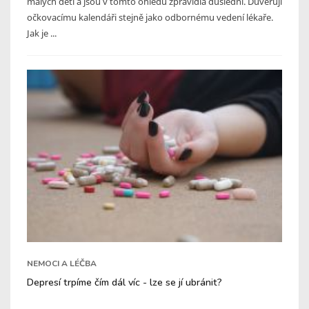
malých dětí a jsou v tomto ohledu zpravidla důslední. Důvěřují
očkovacímu kalendáři stejně jako odbornému vedení lékaře.
Jak je ...
NEMOCI A LÉČBA
Depresí trpíme čím dál víc - lze se jí ubránit?