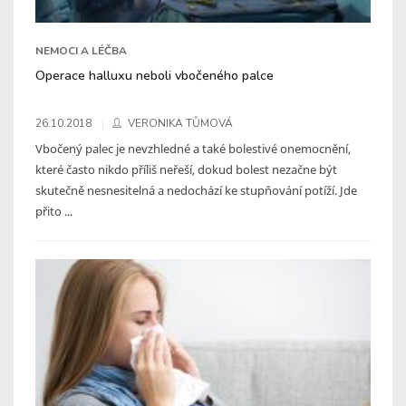
NEMOCI A LÉČBA
Operace halluxu neboli vbočeného palce
26.10.2018
VERONIKA TŮMOVÁ
Vbočený palec je nevzhledné a také bolestivé onemocnění,
které často nikdo příliš neřeší, dokud bolest nezačne být
skutečně nesnesitelná a nedochází ke stupňování potíží. Jde
přito ...