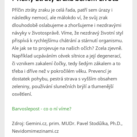
Příčin ztráty zraku je celá řada, patří sem úrazy i
následky nemocí, ale málokdo ví, že svůj zrak
dlouhodobě oslabujeme a zhoršujeme i nezdravými
návyky v životosprávě. Víme, že nezdravý životní styl
přispívá k rychlejšímu chátrání a stárnutí organismu.
Ale jak se to projevuje na našich očích? Zcela zjevně.
Například ucpáváním cévek sítnice a její degenerací,
či vznikem zakalení čočky, tedy šedým zákalem a to
třeba i dříve než v pokročilém věku. Prevencí je
dostatek pohybu, pestrá strava s vyšším obsahem
zeleniny, používání slunečních brýlí a tlumenější
osvětlení.
Barvoslepost - co o ní víme?
Zdroj: Gemini.cz, prim. MUDr. Pavel Stodůlka, Ph.D.,
Nevidomimezinami.cz