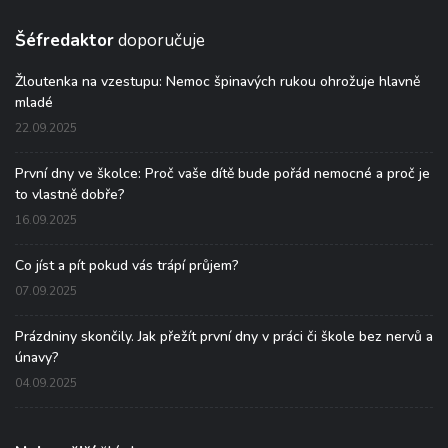
Šéfredaktor
doporučuje
Žloutenka na vzestupu: Nemoc špinavých rukou ohrožuje hlavně
mladé
22.09.2025
První dny ve školce: Proč vaše dítě bude pořád nemocné a proč je
to vlastně dobře?
16.09.2025
Co jíst a pít pokud vás trápí průjem?
07.09.2025
Prázdniny skončily. Jak přežít první dny v práci či škole bez nervů a
únavy?
04.09.2025