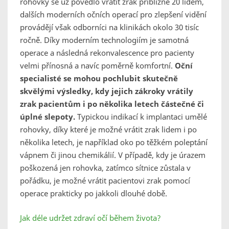
rohovky se už povedlo vrátit zrak přibližně 20 lidem,
dalších moderních očních operací pro zlepšení vidění
provádějí však odborníci na klinikách okolo 30 tisíc
ročně. Díky moderním technologiím je samotná
operace a následná rekonvalescence pro pacienty
velmi přínosná a navíc poměrně komfortní.
Oční
specialisté se mohou pochlubit skutečně
skvělými výsledky, kdy jejich zákroky vrátily
zrak pacientům i po několika letech částečné či
úplné slepoty.
Typickou indikací k implantaci umělé
rohovky, díky které je možné vrátit zrak lidem i po
několika letech, je například oko po těžkém poleptání
vápnem či jinou chemikálií. V případě, kdy je úrazem
poškozená jen rohovka, zatímco sítnice zůstala v
pořádku, je možné vrátit pacientovi zrak pomocí
operace prakticky po jakkoli dlouhé době.
Jak déle udržet zdraví očí během života?