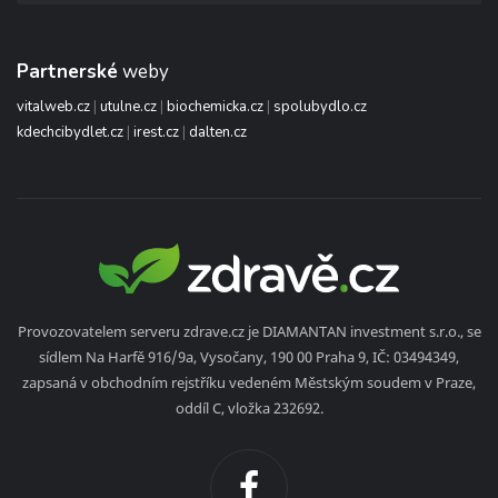
Partnerské
weby
vitalweb.cz
|
utulne.cz
|
biochemicka.cz
|
spolubydlo.cz
kdechcibydlet.cz
|
irest.cz
|
dalten.cz
Provozovatelem serveru zdrave.cz je DIAMANTAN investment s.r.o., se
sídlem Na Harfě 916/9a, Vysočany, 190 00 Praha 9, IČ: 03494349,
zapsaná v obchodním rejstříku vedeném Městským soudem v Praze,
oddíl C, vložka 232692.