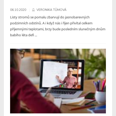
06.10.2020
VERONIKA TŮMOVÁ
Listy stromů se pomalu zbarvují do jasnobarevných
podzimních odstínů. A i když nás i říjen přivítal celkem
příjemnými teplotami, brzy bude posledním slunečným dnům
babího léta defi ...