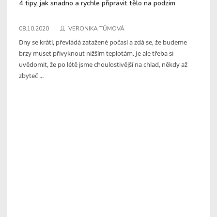
4 tipy, jak snadno a rychle připravit tělo na podzim
08.10.2020
VERONIKA TŮMOVÁ
Dny se krátí, převládá zatažené počasí a zdá se, že budeme
brzy muset přivyknout nižším teplotám. Je ale třeba si
uvědomit, že po létě jsme choulostivější na chlad, někdy až
zbyteč ...