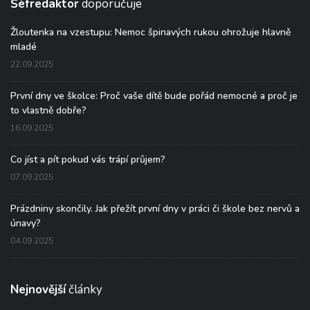
Šéfredaktor
doporučuje
Žloutenka na vzestupu: Nemoc špinavých rukou ohrožuje hlavně
mladé
22.09.2025
První dny ve školce: Proč vaše dítě bude pořád nemocné a proč je
to vlastně dobře?
16.09.2025
Co jíst a pít pokud vás trápí průjem?
07.09.2025
Prázdniny skončily. Jak přežít první dny v práci či škole bez nervů a
únavy?
04.09.2025
Nejnovější
články