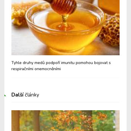
é a
Tyhle druhy medů podpoří imunitu pomohou bojovat s
Nev
respiračními onemocněními
Cu
Další
články