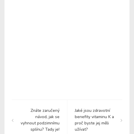
Znáte zaručený
Jaké jsou zdravotní
návod, jak se
benefity vitaminu K a
vyhnout podzimnímu
proč byste jej měli
splínu? Tady je!
užívat?