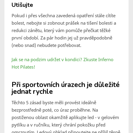
Utišujte
Pokud i přes všechna zavedená opatření stále cítíte
bolest, nebojte si zobnout prášek na tišení bolesti a
redukci zánětu, který vám pomůže přečkat těžké
první období. Za pár hodin jej už pravděpodobně
(nebo snad) nebudete potřebovat.
Jak se na podzim udržet v kondici? Zkuste Inferno
Hot Pilates!
Při sportovních úrazech je důležité
jednat rychle
Těchto 5 zásad byste měli provést ideálně
bezprostředně poté, co úraz proběhne. Na
postiženou oblast okamžitě aplikujte led - v gelovém
pytlíku a v ručníku, který chrání pokožku před
omrznutím. Ledový obklad připoutejte ne příliš těsně