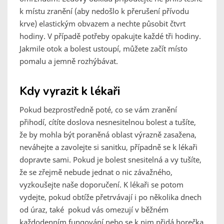
k místu zranění (aby nedošlo k přerušení přívodu
krve) elastickým obvazem a nechte působit čtvrt
hodiny. V případě potřeby opakujte každé tři hodiny.
Jakmile otok a bolest ustoupí, můžete začít místo
pomalu a jemně rozhýbávat.
Kdy vyrazit k lékaři
Pokud bezprostředně poté, co se vám zranění
přihodí, cítíte doslova nesnesitelnou bolest a tušíte,
že by mohla být poraněná oblast výrazně zasažena,
neváhejte a zavolejte si sanitku, případně se k lékaři
dopravte sami. Pokud je bolest snesitelná a vy tušíte,
že se zřejmě nebude jednat o nic závažného,
vyzkoušejte naše doporučení. K lékaři se potom
vydejte, pokud obtíže přetrvávají i po několika dnech
od úraz, také pokud vás omezují v běžném
každodenním fungování nebo se k nim přidá horečka