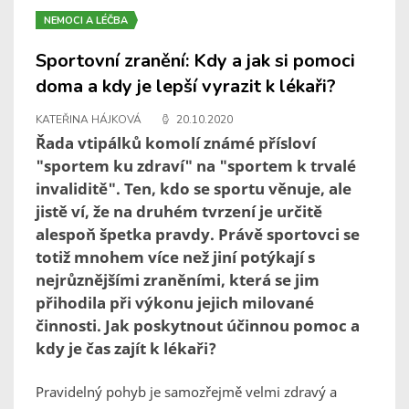
NEMOCI A LÉČBA
Sportovní zranění: Kdy a jak si pomoci
doma a kdy je lepší vyrazit k lékaři?
KATEŘINA HÁJKOVÁ
20.10.2020
Řada vtipálků komolí známé přísloví
"sportem ku zdraví" na "sportem k trvalé
invaliditě". Ten, kdo se sportu věnuje, ale
jistě ví, že na druhém tvrzení je určitě
alespoň špetka pravdy. Právě sportovci se
totiž mnohem více než jiní potýkají s
nejrůznějšími zraněními, která se jim
přihodila při výkonu jejich milované
činnosti. Jak poskytnout účinnou pomoc a
kdy je čas zajít k lékaři?
Pravidelný pohyb je samozřejmě velmi zdravý a