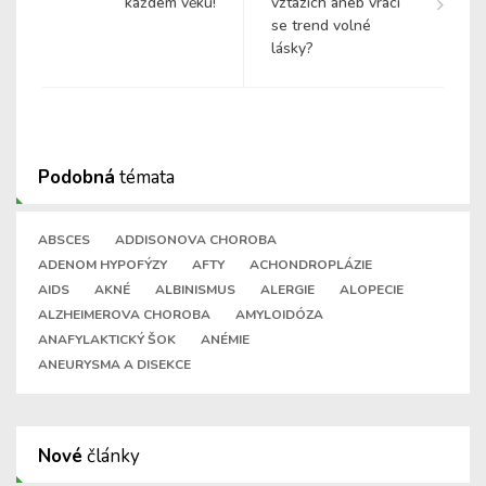
každém věku!
vztazích aneb vrací
se trend volné
lásky?
Podobná
témata
ABSCES
ADDISONOVA CHOROBA
ADENOM HYPOFÝZY
AFTY
ACHONDROPLÁZIE
AIDS
AKNÉ
ALBINISMUS
ALERGIE
ALOPECIE
ALZHEIMEROVA CHOROBA
AMYLOIDÓZA
ANAFYLAKTICKÝ ŠOK
ANÉMIE
ANEURYSMA A DISEKCE
Nové
články