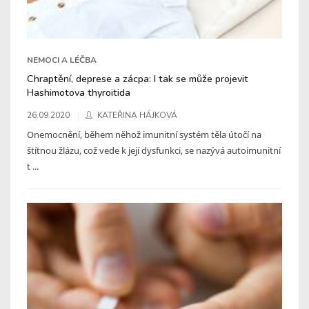
NEMOCI A LÉČBA
Chraptění, deprese a zácpa: I tak se může projevit
Hashimotova thyroitida
26.09.2020
KATEŘINA HÁJKOVÁ
Onemocnění, během něhož imunitní systém těla útočí na
štítnou žlázu, což vede k její dysfunkci, se nazývá autoimunitní
t ...