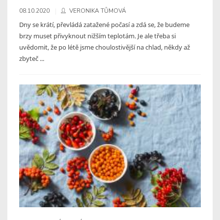
08.10.2020
VERONIKA TŮMOVÁ
Dny se krátí, převládá zatažené počasí a zdá se, že budeme
brzy muset přivyknout nižším teplotám. Je ale třeba si
uvědomit, že po létě jsme choulostivější na chlad, někdy až
zbyteč ...