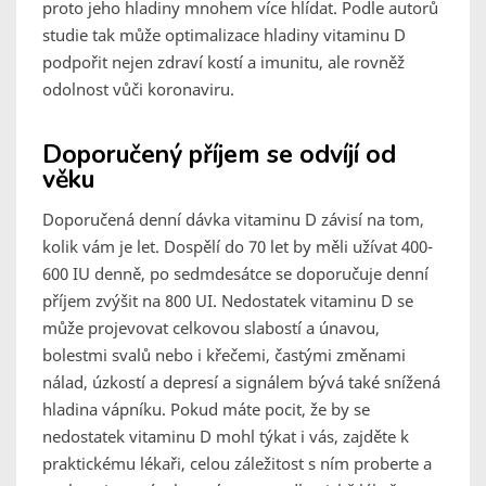
proto jeho hladiny mnohem více hlídat. Podle autorů
studie tak může optimalizace hladiny vitaminu D
podpořit nejen zdraví kostí a imunitu, ale rovněž
odolnost vůči koronaviru.
Doporučený příjem se odvíjí od
věku
Doporučená denní dávka vitaminu D závisí na tom,
kolik vám je let. Dospělí do 70 let by měli užívat 400-
600 IU denně, po sedmdesátce se doporučuje denní
příjem zvýšit na 800 UI. Nedostatek vitaminu D se
může projevovat celkovou slabostí a únavou,
bolestmi svalů nebo i křečemi, častými změnami
nálad, úzkostí a depresí a signálem bývá také snížená
hladina vápníku. Pokud máte pocit, že by se
nedostatek vitaminu D mohl týkat i vás, zajděte k
praktickému lékaři, celou záležitost s ním proberte a