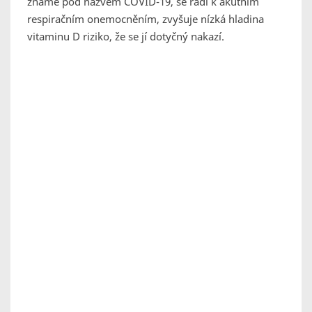
známe pod názvem COVID-19, se řadí k akutním
respiračním onemocněním, zvyšuje nízká hladina
vitaminu D riziko, že se jí dotyčný nakazí.