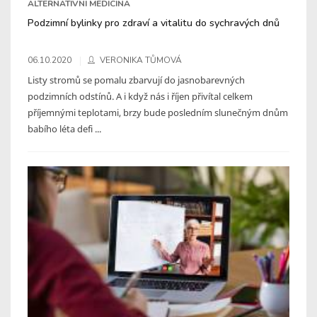
ALTERNATIVNÍ MEDICÍNA
Podzimní bylinky pro zdraví a vitalitu do sychravých dnů
06.10.2020
VERONIKA TŮMOVÁ
Listy stromů se pomalu zbarvují do jasnobarevných
podzimních odstínů. A i když nás i říjen přivítal celkem
příjemnými teplotami, brzy bude posledním slunečným dnům
babího léta defi ...