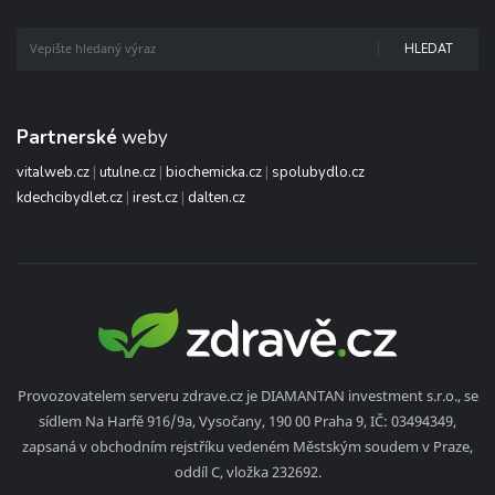
HLEDAT
Partnerské
weby
vitalweb.cz
|
utulne.cz
|
biochemicka.cz
|
spolubydlo.cz
kdechcibydlet.cz
|
irest.cz
|
dalten.cz
Provozovatelem serveru zdrave.cz je DIAMANTAN investment s.r.o., se
sídlem Na Harfě 916/9a, Vysočany, 190 00 Praha 9, IČ: 03494349,
zapsaná v obchodním rejstříku vedeném Městským soudem v Praze,
oddíl C, vložka 232692.