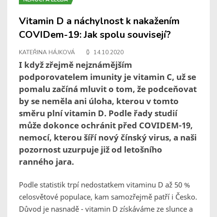
Vitamin D a náchylnost k nakažením
COVIDem-19: Jak spolu souvisejí?
KATEŘINA HÁJKOVÁ
14.10.2020
I když zřejmě nejznámějším
podporovatelem imunity je vitamin C, už se
pomalu začíná mluvit o tom, že podceňovat
by se neměla ani úloha, kterou v tomto
směru plní vitamin D. Podle řady studií
může dokonce ochránit před COVIDEM-19,
nemocí, kterou šíří nový čínský virus, a naši
pozornost uzurpuje již od letošního
ranného jara.
Podle statistik trpí nedostatkem vitaminu D až 50 %
celosvětové populace, kam samozřejmě patří i Česko.
Důvod je nasnadě - vitamin D získáváme ze slunce a