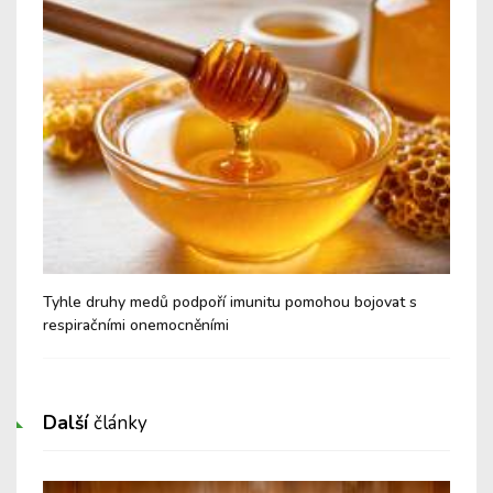
é a
Tyhle druhy medů podpoří imunitu pomohou bojovat s
Nev
respiračními onemocněními
Cu
Další
články