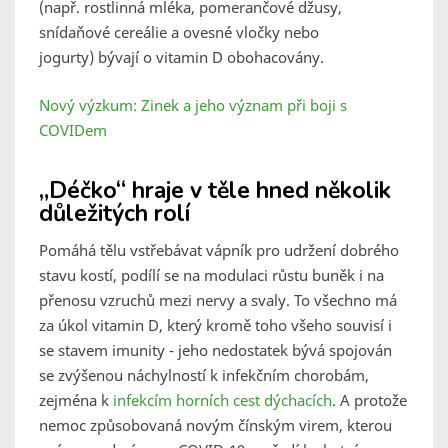
(např. rostlinná mléka, pomerančové džusy,
snídaňové cereálie a ovesné vločky nebo
jogurty) bývají o vitamin D obohacovány.
Nový výzkum: Zinek a jeho význam při boji s
COVIDem
„Déčko“ hraje v těle hned několik
důležitých rolí
Pomáhá tělu vstřebávat vápník pro udržení dobrého
stavu kostí, podílí se na modulaci růstu buněk i na
přenosu vzruchů mezi nervy a svaly. To všechno má
za úkol vitamin D, který kromě toho všeho souvisí i
se stavem imunity - jeho nedostatek bývá spojován
se zvýšenou náchylností k infekčním chorobám,
zejména k
infekcím horních cest dýchacích
. A protože
nemoc způsobovaná novým čínským virem, kterou