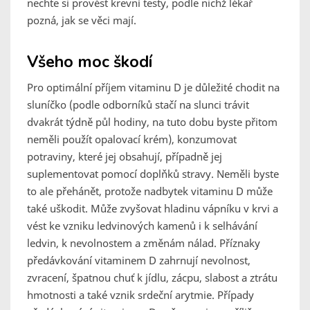
nechte si provést krevní testy, podle nichž lékař
pozná, jak se věci mají.
Všeho moc škodí
Pro optimální příjem vitaminu D je důležité chodit na
sluníčko (podle odborníků stačí na slunci trávit
dvakrát týdně půl hodiny, na tuto dobu byste přitom
neměli použít opalovací krém), konzumovat
potraviny, které jej obsahují, případně jej
suplementovat pomocí doplňků stravy. Neměli byste
to ale přehánět, protože nadbytek vitaminu D může
také uškodit. Může zvyšovat hladinu vápníku v krvi a
vést ke vzniku ledvinových kamenů i k selhávání
ledvin, k nevolnostem a změnám nálad. Příznaky
předávkování vitaminem D zahrnují nevolnost,
zvracení, špatnou chuť k jídlu, zácpu, slabost a ztrátu
hmotnosti a také vznik srdeční arytmie. Případy