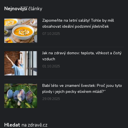
Nejnovější
články
Zapomeňte na letní saláty! Tohle by měl
obsahovat ideální podzimní jídelníček
07.10.2025
Jak na zdravý domov: teplota, vlhkost a čistý
vzduch
01.10.2025
Babí léto ve znamení švestek: Proč jsou tyto
plody i jejich pecky elixírem mládí?“
29.09.2025
Hledat
na zdravě.cz