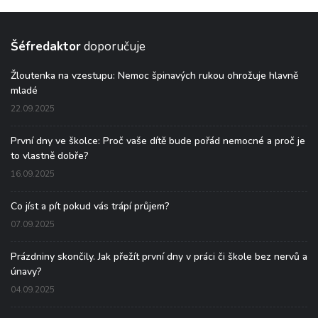
Šéfredaktor
doporučuje
Žloutenka na vzestupu: Nemoc špinavých rukou ohrožuje hlavně
mladé
22.09.2025
První dny ve školce: Proč vaše dítě bude pořád nemocné a proč je
to vlastně dobře?
16.09.2025
Co jíst a pít pokud vás trápí průjem?
07.09.2025
Prázdniny skončily. Jak přežít první dny v práci či škole bez nervů a
únavy?
04.09.2025