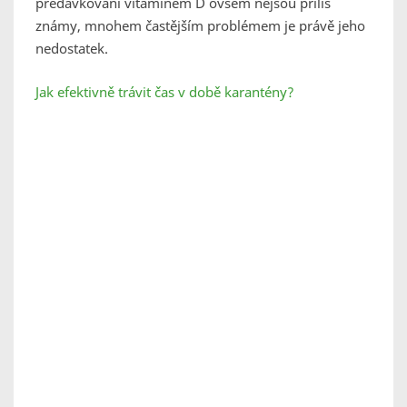
předávkování vitaminem D ovšem nejsou příliš
známy, mnohem častějším problémem je právě jeho
nedostatek.
Jak efektivně trávit čas v době karantény?