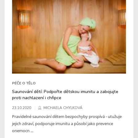
PÉČE O TĚLO
Saunování dětí: Podpořte dětskou imunitu a zabojujte
proti nachlazení i chřipce
23.10.2020
MICHAELA CHYLKOVÁ
Pravidelné saunování dětem bezpochyby prospívá - utužuje
jejich zdraví, podporuje imunitu a působí jako prevence
onemocn ...