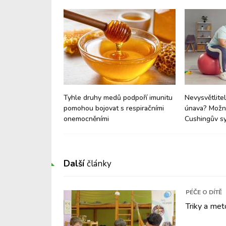
e: Proč vaše dítě
Tyhle druhy medů podpoří imunitu
Nevysvětlitel
né a proč je to
pomohou bojovat s respiračními
únava? Možná
onemocněními
Cushingův s
Další
články
PÉČE O DÍTĚ
Triky a met