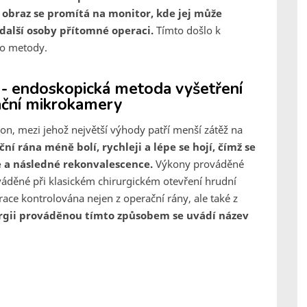
ý obraz se promítá na monitor, kde jej může
 další osoby přítomné operaci.
Tímto došlo k
to metody.
 - endoskopická metoda vyšetření
ační mikrokamery
on, mezi jehož největší výhody patří menší zátěž na
ní rána méně bolí, rychleji a lépe se hojí, čímž se
e a následné rekonvalescence.
Výkony prováděné
váděné při klasickém chirurgickém otevření hrudní
erace kontrolována nejen z operační rány, ale také z
urgii prováděnou tímto způsobem se uvádí název