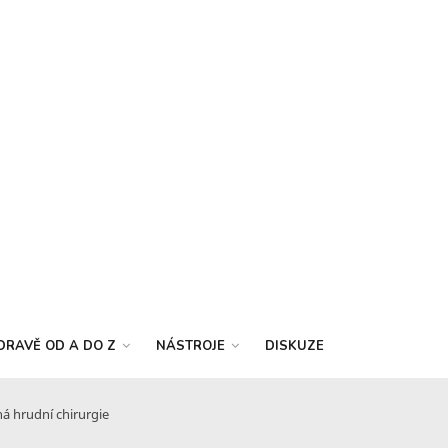
DRAVĚ OD A DO Z
NÁSTROJE
DISKUZE
á hrudní chirurgie