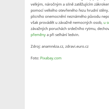
velkým, náročným a silně zatěžujícím zákrokem
pomocí velkého otevřeného řezu hrudní stěny. 
plicního onemocnění neznámého původu nepomo
však provádět u závažně nemocných osob,
u s
závažných poruchách srdečního rytmu, dechov
přeměny
a při selhání ledvin.
Zdroj: anamnéza.cz, zdravi.euro.cz
Foto:
Pixabay.com