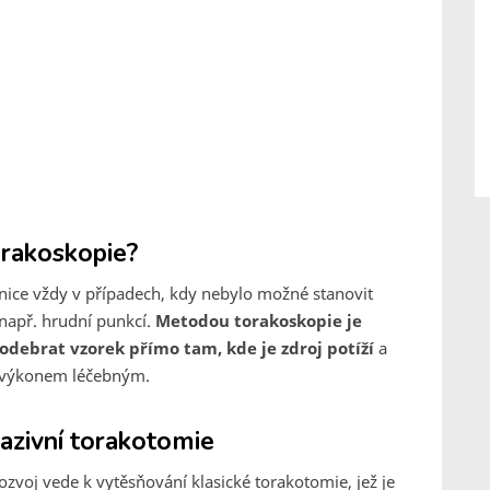
orakoskopie?
ice vždy v případech, kdy nebylo možné stanovit
např. hrudní punkcí.
Metodou torakoskopie je
debrat vzorek přímo tam, kde je zdroj potíží
a
ň výkonem léčebným.
azivní torakotomie
rozvoj vede k vytěsňování klasické torakotomie, jež je