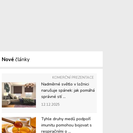
Nové
články
KOMERČNÍ PREZENTACE
Nadměrné světlo v ložnici
narušuje spánek: jak pomáhá
správné stí ...
12.12.2025
Tyhle druhy medů podpoří
imunitu pomohou bojovat s
respiračními o ...