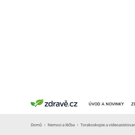
ÚVOD A NOVINKY
Z
Domů
Nemoci a léčba
Torakoskopie a videoasistovan