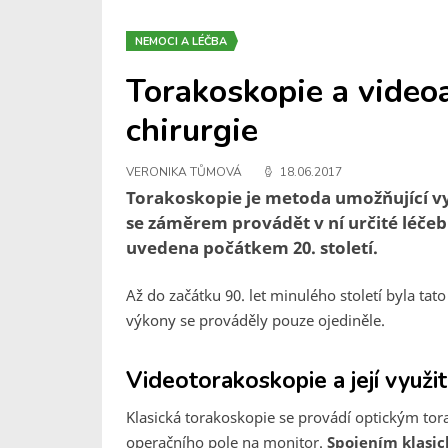
NEMOCI A LÉČBA
Torakoskopie a video
chirurgie
VERONIKA TŮMOVÁ
18.06.2017
Torakoskopie je metoda umožňující vy
se záměrem provádět v ní určité léče
uvedena počátkem 20. století.
Až do začátku 90. let minulého století byla ta
výkony se prováděly pouze ojediněle.
Videotorakoskopie a její využit
Klasická torakoskopie se provádí optickým t
operačního pole na monitor.
Spojením klasic