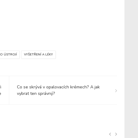
O ÚSTROJÍ
VYŠETŘENÍ A LÉKY
i
Co se skrývá v opalovacích krémech? A jak
e
vybrat ten správný?