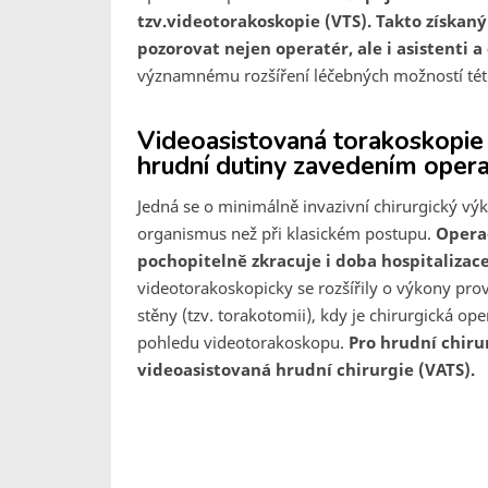
tzv.videotorakoskopie (VTS). Takto získan
pozorovat nejen operatér, ale i asistenti a
významnému rozšíření léčebných možností té
Videoasistovaná torakoskopie
hrudní dutiny zavedením oper
Jedná se o minimálně invazivní chirurgický výk
organismus než při klasickém postupu.
Operač
pochopitelně zkracuje i doba hospitalizac
videotorakoskopicky se rozšířily o výkony pro
stěny (tzv. torakotomii), kdy je chirurgická op
pohledu videotorakoskopu.
Pro hrudní chir
videoasistovaná hrudní chirurgie (VATS).