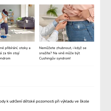
né přibírání, otoky a
Nemůžete zhubnout, i když se
Zapomeň
 za tím stojí
snažíte? Na vině může být
by měl 
yndrom
Cushingův syndrom!
jídelníč
ody k udržení dětské pozornosti při výkladu ve škole