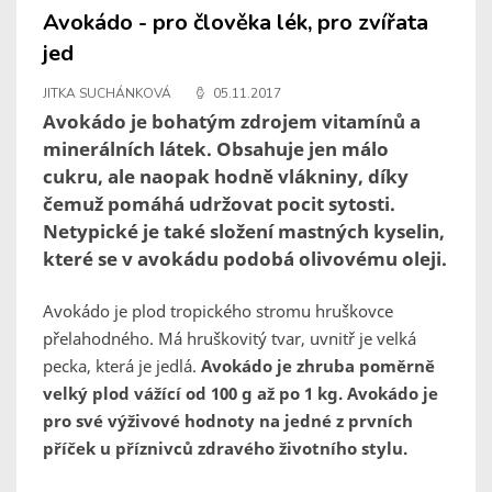
Avokádo - pro člověka lék, pro zvířata
jed
JITKA SUCHÁNKOVÁ
05.11.2017
Avokádo je bohatým zdrojem vitamínů a
minerálních látek. Obsahuje jen málo
cukru, ale naopak hodně vlákniny, díky
čemuž pomáhá udržovat pocit sytosti.
Netypické je také složení mastných kyselin,
které se v avokádu podobá olivovému oleji.
Avokádo je plod tropického stromu hruškovce
přelahodného. Má hruškovitý tvar, uvnitř je velká
pecka, která je jedlá.
Avokádo je zhruba poměrně
velký plod vážící od 100 g až po 1 kg. Avokádo je
pro své výživové hodnoty na jedné z prvních
příček u příznivců zdravého životního stylu.