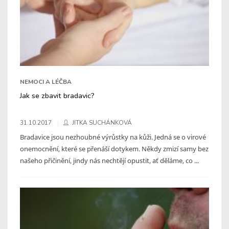
NEMOCI A LÉČBA
Jak se zbavit bradavic?
31.10.2017
JITKA SUCHÁNKOVÁ
Bradavice jsou nezhoubné výrůstky na kůži. Jedná se o virové
onemocnění, které se přenáší dotykem. Někdy zmizí samy bez
našeho přičinění, jindy nás nechtějí opustit, ať děláme, co ...