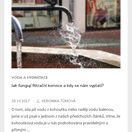
VODA A HYDRATACE
Jak fungují filtrační konvice a kdy se nám vyplatí?
26.10.2017
VERONIKA TŮMOVÁ
O tom, zda pít vodu z kohoutku nebo raději vodu balenou,
jsme si už psali v jednom z našich předchozích článků. Víme, že
kohoutková voda je u nás podrobována pravidelným a
přísným ...