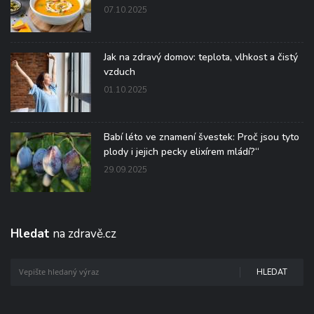
07.10.2025
Jak na zdravý domov: teplota, vlhkost a čistý
vzduch
01.10.2025
Babí léto ve znamení švestek: Proč jsou tyto
plody i jejich pecky elixírem mládí?“
29.09.2025
Hledat
na zdravě.cz
HLEDAT