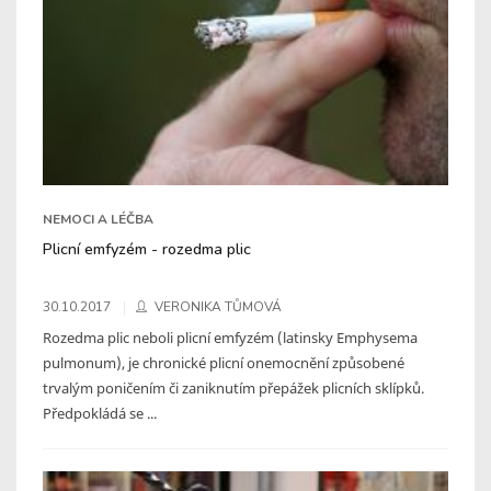
NEMOCI A LÉČBA
Plicní emfyzém - rozedma plic
30.10.2017
VERONIKA TŮMOVÁ
Rozedma plic neboli plicní emfyzém (latinsky Emphysema
pulmonum), je chronické plicní onemocnění způsobené
trvalým poničením či zaniknutím přepážek plicních sklípků.
Předpokládá se ...