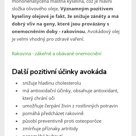
mononenasycená mastná kyselina, což je hlavní
složka olivového oleje.
Významným pozitivem
kyseliny olejové je fakt, že snižuje záněty a má
dobrý vliv na geny, které jsou provázány s
onemocněním doby - rakovinou.
Avokádový olej
je velmi vhodný pro zdravé vaření.
Rakovina - zákeřné a obávané onemocnění
Další pozitivní účinky avokáda
snižuje hladinu cholesterolu
má antioxidační účinky, obsahuje antioxidant,
který chrání oči
umožňuje čerpání živin z rostlinných potravin
pomáhá předcházet rakovině
působí preventivně proti osteoporóze
zmírňuje příznaky artritidy