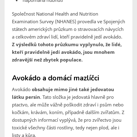
napomáhá hubnutí
Společnost National Health and Nutrition
Examination Survey (NHANES) provedla ve Spojených
státech amerických průzkum o stravovacích návycích
a celkovém zdraví lidí, kteří pravidelně jedí avokádo.
Z výsledků tohoto průzkumu vyplynulo, že lidé,
kteří pravidelně jedí avokádo, jsou mnohem
zdravější než zbytek populace.
Avokádo a domácí mazlíčci
Avokádo
obsahuje mimo jiné také jedovatou
látku persin
. Tato složka je jedovatá hlavně pro
ptactvo, ale může vážně poškodit zdraví i psům nebo
kočkám, krávám, koním, případně dalším zvířatům. Z
dostupných informací vyplývá, že pro zvířectvo jsou
toxické všechny části rostliny, tedy nejen plod, ale i
listy a kůra.