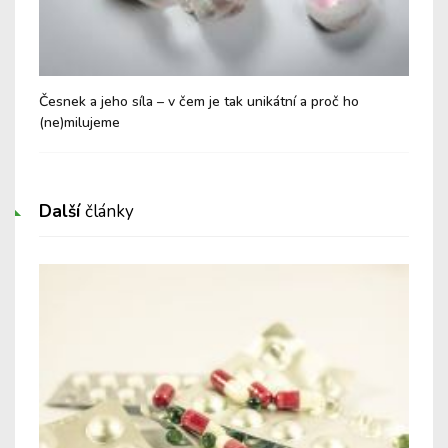
Česnek a jeho síla – v čem je tak unikátní a proč ho
Pro
(ne)milujeme
Další
články