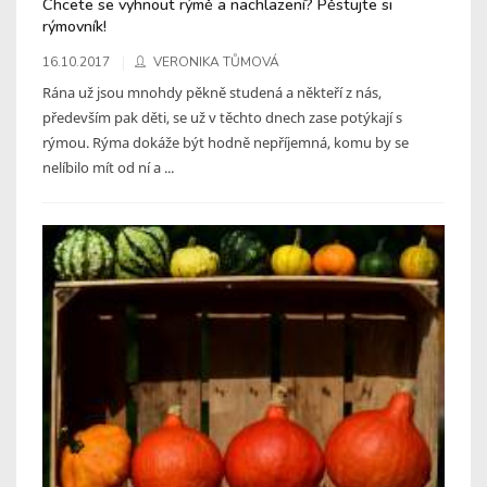
Chcete se vyhnout rýmě a nachlazení? Pěstujte si
rýmovník!
16.10.2017
VERONIKA TŮMOVÁ
Rána už jsou mnohdy pěkně studená a někteří z nás,
především pak děti, se už v těchto dnech zase potýkají s
rýmou. Rýma dokáže být hodně nepříjemná, komu by se
nelíbilo mít od ní a ...