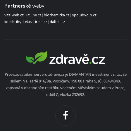
Partnerské
weby
vitalweb.cz
|
utulne.cz
|
biochemicka.cz
|
spolubydlo.cz
kdechcibydlet.cz
|
irest.cz
|
dalten.cz
Provozovatelem serveru zdrave.cz je DIAMANTAN investment s.r.o., se
sídlem Na Harfě 916/9a, Vysočany, 190 00 Praha 9, IČ: 03494349,
zapsaná v obchodním rejstříku vedeném Městským soudem v Praze,
oddíl C, vložka 232692.