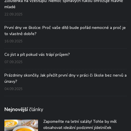
Žloutenka na vzestupu: Nemoc špinavých rukou ohrožuje hlavně
mladé
22.09.2025
První dny ve školce: Proč vaše dítě bude pořád nemocné a proč je
to vlastně dobře?
16.09.2025
Co jíst a pít pokud vás trápí průjem?
07.09.2025
Prázdniny skončily. Jak přežít první dny v práci či škole bez nervů a
únavy?
04.09.2025
Nejnovější
články
Zapomeňte na letní saláty! Tohle by měl
obsahovat ideální podzimní jídelníček