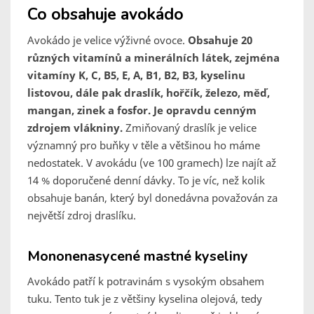
Co obsahuje avokádo
Avokádo je velice výživné ovoce.
Obsahuje 20
různých vitamínů a minerálních látek, zejména
vitamíny K, C, B5, E, A, B1, B2, B3, kyselinu
listovou, dále pak draslík, hořčík, železo, měď,
mangan, zinek a fosfor. Je opravdu cenným
zdrojem vlákniny.
Zmiňovaný draslík je velice
významný pro buňky v těle a většinou ho máme
nedostatek. V avokádu (ve 100 gramech) lze najít až
14 % doporučené denní dávky. To je víc, než kolik
obsahuje banán, který byl donedávna považován za
největší zdroj draslíku.
Mononenasycené mastné kyseliny
Avokádo patří k potravinám s vysokým obsahem
tuku. Tento tuk je z většiny kyselina olejová, tedy