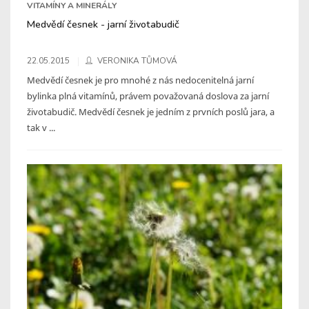
VITAMÍNY A MINERÁLY
Medvědí česnek - jarní životabudič
22.05.2015
VERONIKA TŮMOVÁ
Medvědí česnek je pro mnohé z nás nedocenitelná jarní
bylinka plná vitamínů, právem považovaná doslova za jarní
životabudič. Medvědí česnek je jedním z prvních poslů jara, a
tak v ...