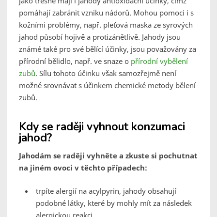
jako třešně mají i jahody antioxidační účinky, čímž
pomáhají zabránit vzniku nádorů. Mohou pomoci i s
kožními problémy, např. pleťová maska ze syrových
jahod působí hojivě a protizánětlivě. Jahody jsou
známé také pro své bělící účinky, jsou považovány za
přírodní bělidlo, např. ve snaze o
přírodní vybělení
zubů
. Sílu tohoto účinku však samozřejmě není
možné srovnávat s účinkem chemické metody bělení
zubů.
Kdy se raději vyhnout konzumaci
jahod?
Jahodám se raději vyhněte a zkuste si pochutnat
na jiném ovoci v těchto případech:
trpíte alergií na acylpyrin, jahody obsahují
podobné látky, které by mohly mít za následek
alergickou reakci