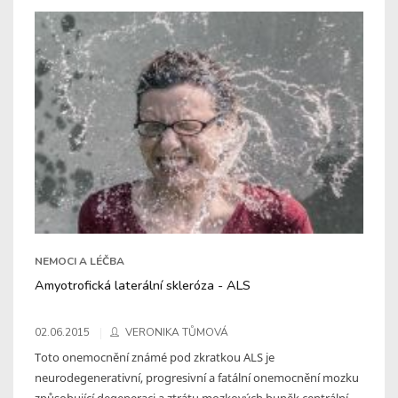
NEMOCI A LÉČBA
Amyotrofická laterální skleróza - ALS
02.06.2015
VERONIKA TŮMOVÁ
Toto onemocnění známé pod zkratkou ALS je
neurodegenerativní, progresivní a fatální onemocnění mozku
způsobující degeneraci a ztrátu mozkových buněk centrální