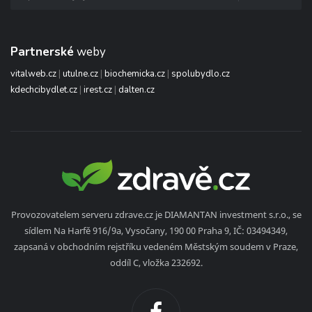
Partnerské
weby
vitalweb.cz
|
utulne.cz
|
biochemicka.cz
|
spolubydlo.cz
kdechcibydlet.cz
|
irest.cz
|
dalten.cz
Provozovatelem serveru zdrave.cz je DIAMANTAN investment s.r.o., se
sídlem Na Harfě 916/9a, Vysočany, 190 00 Praha 9, IČ: 03494349,
zapsaná v obchodním rejstříku vedeném Městským soudem v Praze,
oddíl C, vložka 232692.