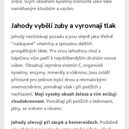
srdce. Svým obsahem kyseliny křemičité uleví také
namáhaným kloubům a vazům.
Jahody vybělí zuby a vyrovnají tlak
Jahody nezůstávají pozadu a jsou stejně jako třešně
"nadupané" vitamíny a spoustou dalších
prospěšných látek. Pro svou lahodnou chuť a
báječnou vůni patří k nejoblíbenějším druhům ovoce
vůbec. Obsahují zejména vitamín C, organické
kyseliny, enzymy, minerály a vlákninu. Jsou zvlášť
přínosné pro jedince trpící dnou a revmatickými
onemocněními, pomáhají však i při potížích z
nachlazení.
Mají vysoký obsah železa a tím snižují
chudokrevnost.
Pomáhají při potížích s ledvinami,
játry, se srdcem a cévami.
Jahody ulevují při zácpě a hemeroidech.
Podobně