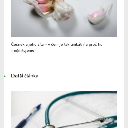
Česnek a jeho síla – v čem je tak unikátní a proč ho
Pro
(ne)milujeme
Další
články