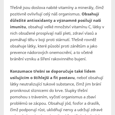
Třešně jsou doslova nabité vitamíny a minerály, čímž
pozitivně ovlivňují celý náš organismus.
Obsahují
důležité antioxidanty a významně posilují naši
imunitu
, obsahují velké množství vitamínu C, látky v
nich obsažené prospívají naší pleti, zdraví vlasů a
pomáhají tělu v boji proti stárnutí. Třešně rovněž
obsahuje látky, které působí proti zánětům a jako
prevence nádorových onemocnění, a to včetně
bránění vzniku a šíření rakovinného bujení.
Konzumace třešní se doporučuje také lidem
usilujícím o štíhlejší a fit postavu
, neboť obsahují
látky neutralizující tukové substance, čímž jim brání
proniknout sliznicemi do krve. Slupky třešní
pomohou s trávením, vyčistí organismus a zbaví
problémů se zácpou. Obsahují jód, fosfor a draslík,
čímž podporují růst, uklidňují nervy a udržují zdravé