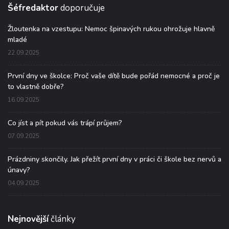
Šéfredaktor
doporučuje
Žloutenka na vzestupu: Nemoc špinavých rukou ohrožuje hlavně
mladé
22.09.2025
První dny ve školce: Proč vaše dítě bude pořád nemocné a proč je
to vlastně dobře?
16.09.2025
Co jíst a pít pokud vás trápí průjem?
07.09.2025
Prázdniny skončily. Jak přežít první dny v práci či škole bez nervů a
únavy?
04.09.2025
Nejnovější
články