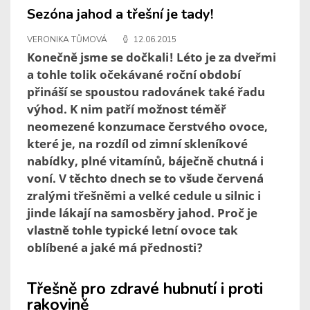
Sezóna jahod a třešní je tady!
VERONIKA TŮMOVÁ
12.06.2015
Konečně jsme se dočkali! Léto je za dveřmi
a tohle tolik očekávané roční období
přináší se spoustou radovánek také řadu
výhod. K nim patří možnost téměř
neomezené konzumace čerstvého ovoce,
které je, na rozdíl od zimní skleníkové
nabídky, plné vitamínů, báječně chutná i
voní. V těchto dnech se to všude červená
zralými třešněmi a velké cedule u silnic i
jinde lákají na samosběry jahod. Proč je
vlastně tohle typické letní ovoce tak
oblíbené a jaké má přednosti?
Třešně pro zdravé hubnutí i proti
rakovině