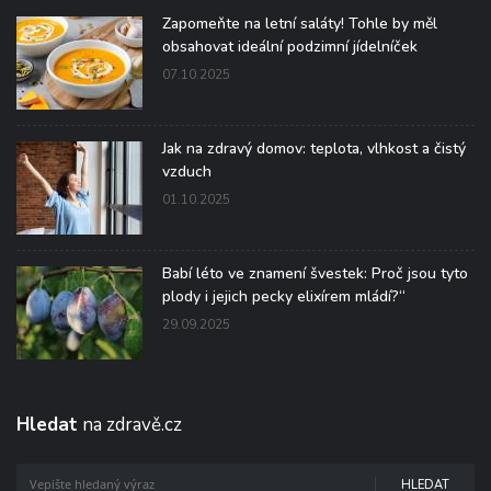
Zapomeňte na letní saláty! Tohle by měl
obsahovat ideální podzimní jídelníček
07.10.2025
Jak na zdravý domov: teplota, vlhkost a čistý
vzduch
01.10.2025
Babí léto ve znamení švestek: Proč jsou tyto
plody i jejich pecky elixírem mládí?“
29.09.2025
Hledat
na zdravě.cz
HLEDAT