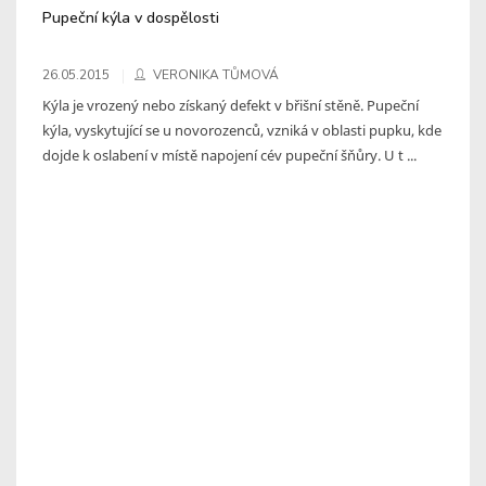
Pupeční kýla v dospělosti
26.05.2015
VERONIKA TŮMOVÁ
Kýla je vrozený nebo získaný defekt v břišní stěně. Pupeční
kýla, vyskytující se u novorozenců, vzniká v oblasti pupku, kde
dojde k oslabení v místě napojení cév pupeční šňůry. U t ...