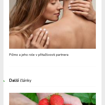
Pižmo a jeho role v přitažlivosti partnera
Jak
koř
Další
články