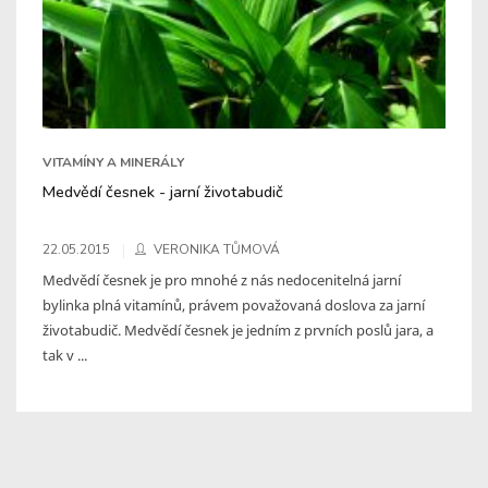
VITAMÍNY A MINERÁLY
Medvědí česnek - jarní životabudič
22.05.2015
VERONIKA TŮMOVÁ
Medvědí česnek je pro mnohé z nás nedocenitelná jarní
bylinka plná vitamínů, právem považovaná doslova za jarní
životabudič. Medvědí česnek je jedním z prvních poslů jara, a
tak v ...