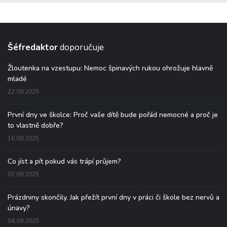
Šéfredaktor
doporučuje
Žloutenka na vzestupu: Nemoc špinavých rukou ohrožuje hlavně
mladé
22.09.2025
První dny ve školce: Proč vaše dítě bude pořád nemocné a proč je
to vlastně dobře?
16.09.2025
Co jíst a pít pokud vás trápí průjem?
07.09.2025
Prázdniny skončily. Jak přežít první dny v práci či škole bez nervů a
únavy?
04.09.2025