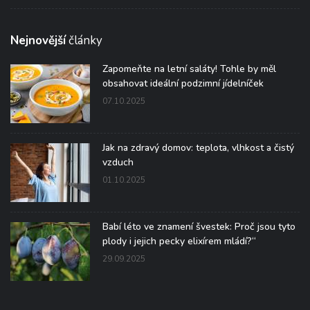
Nejnovější
články
Zapomeňte na letní saláty! Tohle by měl
obsahovat ideální podzimní jídelníček
07.10.2025
Jak na zdravý domov: teplota, vlhkost a čistý
vzduch
01.10.2025
Babí léto ve znamení švestek: Proč jsou tyto
plody i jejich pecky elixírem mládí?“
29.09.2025