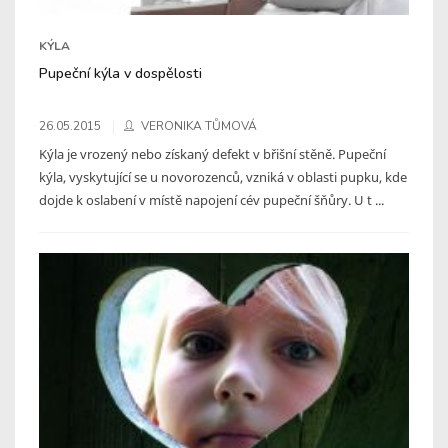
KÝLA
Pupeční kýla v dospělosti
26.05.2015
VERONIKA TŮMOVÁ
Kýla je vrozený nebo získaný defekt v břišní stěně. Pupeční
kýla, vyskytující se u novorozenců, vzniká v oblasti pupku, kde
dojde k oslabení v místě napojení cév pupeční šňůry. U t ...