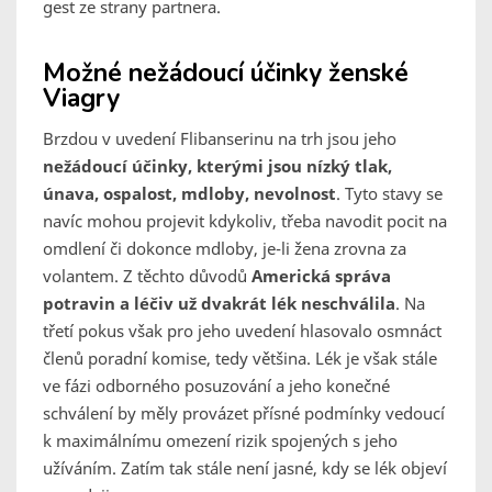
gest ze strany partnera.
Možné nežádoucí účinky ženské
Viagry
Brzdou v uvedení Flibanserinu na trh jsou jeho
nežádoucí účinky, kterými jsou nízký tlak,
únava, ospalost, mdloby, nevolnost
. Tyto stavy se
navíc mohou projevit kdykoliv, třeba navodit pocit na
omdlení či dokonce mdloby, je-li žena zrovna za
volantem. Z těchto důvodů
Americká správa
potravin a léčiv už dvakrát lék neschválila
. Na
třetí pokus však pro jeho uvedení hlasovalo osmnáct
členů poradní komise, tedy většina. Lék je však stále
ve fázi odborného posuzování a jeho konečné
schválení by měly provázet přísné podmínky vedoucí
k maximálnímu omezení rizik spojených s jeho
užíváním. Zatím tak stále není jasné, kdy se lék objeví