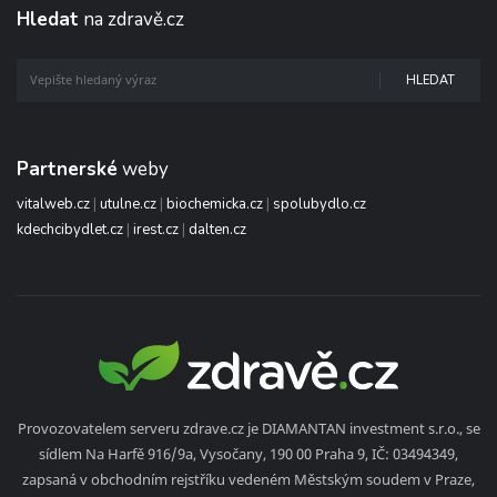
Hledat
na zdravě.cz
HLEDAT
Partnerské
weby
vitalweb.cz
|
utulne.cz
|
biochemicka.cz
|
spolubydlo.cz
kdechcibydlet.cz
|
irest.cz
|
dalten.cz
Provozovatelem serveru zdrave.cz je DIAMANTAN investment s.r.o., se
sídlem Na Harfě 916/9a, Vysočany, 190 00 Praha 9, IČ: 03494349,
zapsaná v obchodním rejstříku vedeném Městským soudem v Praze,