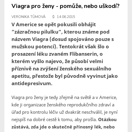
Viagra pro ženy - pomůže, nebo uškodí?
VERONIKA TŮMOVÁ
14.06.2015
V Americe se opět pokusili obhájit
“zázračnou pilulku“, kterou známe pod
názvem Viagra (dosud spojováno pouze s
mužskou potencí). Tentokrát však šlo o
prosazení léku zvaném Flibanserin, o
kterém vyšlo najevo, že působí velmi
příznivě na zvýšení ženského sexuálního
apetitu, přestože byl původně vyvinut jako
antidepresivum.
Viagra pro ženy je tedy zřejmě na světě a v Americe,
kde ji organizace ženského reprodukčního zdraví a
úřad pro kontrolu léčiv už dvakrát neschválil, je nyní
nejspíš na dobré cestě k tomu, aby prošla.
Otázkou
zůstává, zda jde o skutečně přínosný lék, nebo