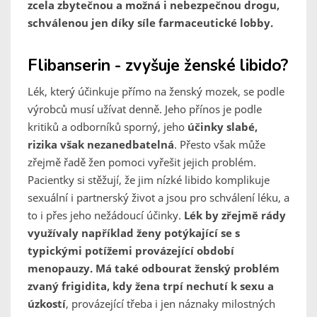
zcela zbytečnou a možná i nebezpečnou drogu,
schválenou jen díky síle farmaceutické lobby.
Flibanserin - zvyšuje ženské libido?
Lék, který účinkuje přímo na ženský mozek, se podle
výrobců musí užívat denně. Jeho přínos je podle
kritiků a odborníků sporný, jeho
účinky slabé,
rizika však nezanedbatelná
. Přesto však může
zřejmě řadě žen pomoci vyřešit jejich problém.
Pacientky si stěžují, že jim nízké libido komplikuje
sexuální i partnerský život a jsou pro schválení léku, a
to i přes jeho nežádoucí účinky.
Lék by zřejmě rády
využívaly například ženy potýkající se s
typickými potížemi provázející období
menopauzy. Má také odbourat ženský problém
zvaný frigidita, kdy žena trpí nechutí k sexu a
úzkostí
, provázející třeba i jen náznaky milostných