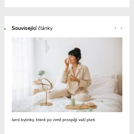
Související
články
Jarní bylinky, které po zimě prospějí vaší pleti
Pře
pot