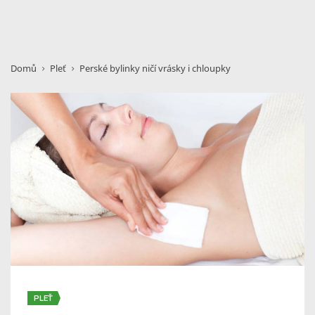
Domů
Pleť
Perské bylinky ničí vrásky i chloupky
PLEŤ