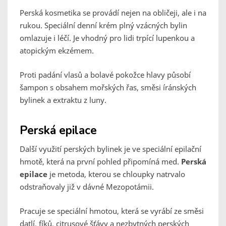
Perská kosmetika se provádí nejen na obličeji, ale i na
rukou. Speciální denní krém plný vzácných bylin
omlazuje i léčí. Je vhodný pro lidi trpící lupenkou a
atopickým ekzémem.
Proti padání vlasů a bolavé pokožce hlavy působí
šampon s obsahem mořských řas, směsi íránských
bylinek a extraktu z luny.
Perská epilace
Další využití perských bylinek je ve speciální epilační
hmotě, která na první pohled připomíná med.
Perská
epilace
je metoda, kterou se chloupky natrvalo
odstraňovaly již v dávné Mezopotámii.
Pracuje se speciální hmotou, která se vyrábí ze směsi
datlí, fíků, citrusové šťávy a nezbytných perských