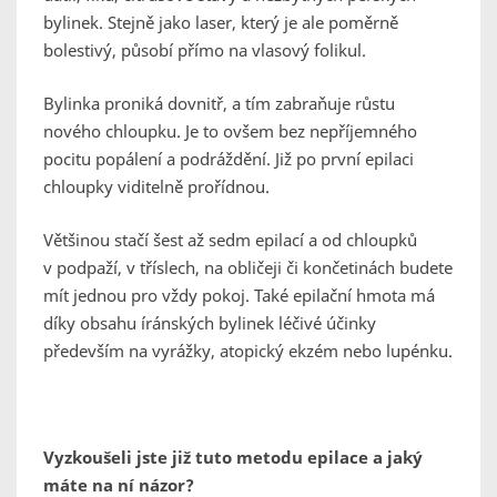
bylinek. Stejně jako laser, který je ale poměrně
bolestivý, působí přímo na vlasový folikul.
Bylinka proniká dovnitř, a tím zabraňuje růstu
nového chloupku. Je to ovšem bez nepříjemného
pocitu popálení a podráždění. Již po první epilaci
chloupky viditelně prořídnou.
Většinou stačí šest až sedm epilací a od chloupků
v podpaží, v tříslech, na obličeji či končetinách budete
mít jednou pro vždy pokoj. Také epilační hmota má
díky obsahu íránských bylinek léčivé účinky
především na vyrážky, atopický ekzém nebo lupénku.
Vyzkoušeli jste již tuto metodu epilace a jaký
máte na ní názor?