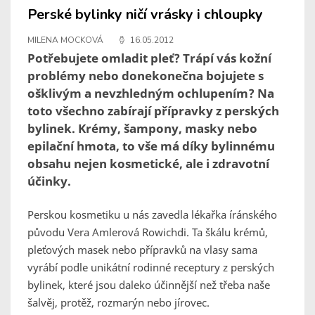
Perské bylinky ničí vrásky i chloupky
MILENA MOCKOVÁ
16.05.2012
Potřebujete omladit pleť? Trápí vás kožní
problémy nebo donekonečna bojujete s
ošklivým a nevzhledným ochlupením? Na
toto všechno zabírají přípravky z perských
bylinek. Krémy, šampony, masky nebo
epilační hmota, to vše má díky bylinnému
obsahu nejen kosmetické, ale i zdravotní
účinky.
Perskou kosmetiku u nás zavedla lékařka íránského
původu Vera Amlerová Rowichdi. Ta škálu krémů,
pleťových masek nebo přípravků na vlasy sama
vyrábí podle unikátní rodinné receptury z perských
bylinek, které jsou daleko účinnější než třeba naše
šalvěj, protěž, rozmarýn nebo jírovec.