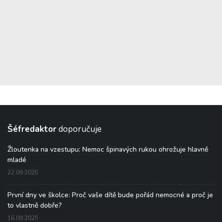
Šéfredaktor
doporučuje
Žloutenka na vzestupu: Nemoc špinavých rukou ohrožuje hlavně
mladé
22.09.2025
První dny ve školce: Proč vaše dítě bude pořád nemocné a proč je
to vlastně dobře?
16.09.2025