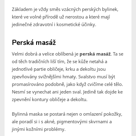
Základem je vždy směs vzácných perských bylinek,
které ve volné přírodě už nerostou a které mají
jedinečné zdravotní i kosmetické účinky.
Perská masáž
Velmi dobrá a velice oblíbená je
perská masáž
. Ta se
od těch tradičních liší tím, že se kůže netahá a
jednotlivé partie obličeje, krku a dekoltu jsou
zpevňovány svižnějšími hmaty. Svalstvo musí být
promasírováno podobně, jako když cvičíme celé tělo.
Nesmí se vynechat ani jeden sval. Jedině tak dojde ke
zpevnění kontury obličeje a dekoltu.
Bylinná maska se postará nejen o omlazení pokožky,
ale poradí si i s akné, pigmentovými skvrnami a
jinými kožními problémy.