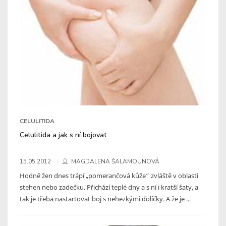
CELULITIDA
Celulitida a jak s ní bojovat
15.05.2012
MAGDALENA ŠALAMOUNOVÁ
Hodně žen dnes trápí „pomerančová kůže“ zvláště v oblasti
stehen nebo zadečku. Přichází teplé dny a s ní i kratší šaty, a
tak je třeba nastartovat boj s nehezkými ďolíčky. A že je ...