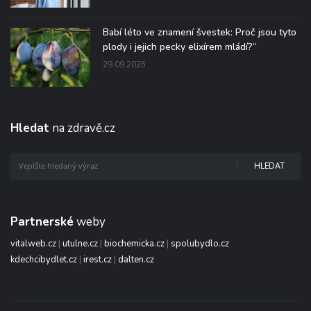
Babí léto ve znamení švestek: Proč jsou tyto
plody i jejich pecky elixírem mládí?“
29.09.2025
Hledat
na zdravě.cz
HLEDAT
Partnerské
weby
vitalweb.cz
|
utulne.cz
|
biochemicka.cz
|
spolubydlo.cz
kdechcibydlet.cz
|
irest.cz
|
dalten.cz