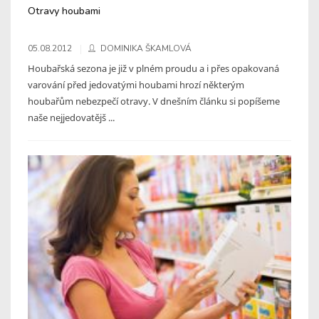
Otravy houbami
05.08.2012
DOMINIKA ŠKAMLOVÁ
Houbařská sezona je již v plném proudu a i přes opakovaná
varování před jedovatými houbami hrozí některým
houbařům nebezpečí otravy. V dnešním článku si popíšeme
naše nejjedovatějš ...