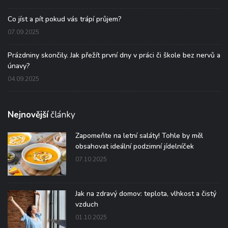
Co jíst a pít pokud vás trápí průjem?
07.09.2025
Prázdniny skončily. Jak přežít první dny v práci či škole bez nervů a
únavy?
04.09.2025
Nejnovější
články
Zapomeňte na letní saláty! Tohle by měl
obsahovat ideální podzimní jídelníček
07.10.2025
Jak na zdravý domov: teplota, vlhkost a čistý
vzduch
01.10.2025