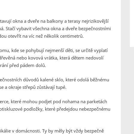
avují okna a dveře na balkony a terasy nejrizikovější
há. Stačí vybavit všechna okna a dveře bezpečnostními
ou otevřít na víc než několik centimetrů.
, kde se pohybují nejmenší děti, se určitě vyplatí
u dřevěná nebo kovová vrátka, která dětem nedovolí
hrání před pádem dolů.
zpečnostních důvodů kalené sklo, které odolá běžnému
se a okraje střepů zůstávají tupé.
rce, které mohou podjet pod nohama na parketách
otiskluzové podložky, které předejdou nebezpečnému
ikálie v domácnosti. Ty by měly být vždy bezpečně