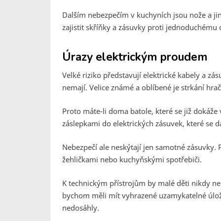
Dalším nebezpečím v kuchyních jsou nože a jin
zajistit skříňky a zásuvky proti jednoduchému 
Úrazy elektrickým proudem
Velké riziko představují elektrické kabely a zá
nemají. Velice známé a oblíbené je strkání hr
Proto máte-li doma batole, které se již dokáže
záslepkami do elektrických zásuvek, které se d
Nebezpečí ale neskýtají jen samotné zásuvky. Po
žehličkami nebo kuchyňskými spotřebiči.
K technickým přístrojům by malé děti nikdy n
bychom měli mít vyhrazené uzamykatelné úlož
nedosáhly.