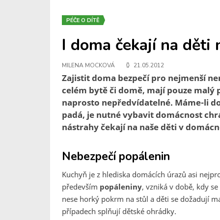
PÉČE O DÍTĚ
I doma čekají na děti
MILENA MOCKOVÁ
21.05.2012
Zajistit doma bezpečí pro nejmenší ne
celém bytě či domě, mají pouze malý 
naprosto nepředvídatelné. Máme-li dom
padá, je nutné vybavit domácnost chrá
nástrahy čekají na naše děti v domácno
Nebezpečí popálenin
Kuchyň je z hlediska domácích úrazů asi nejpr
především
popáleniny
, vzniká v době, kdy se
nese horký pokrm na stůl a děti se dožadují m
případech splňují dětské ohrádky.