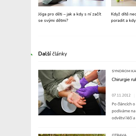
a vývojovou
Jóga pro děti – jak a kdy s ní začít
Když dítě nech
 dítěte? Nenechte
se svými dětmi?
poradit a kdy 
 řádná vyšetření
Další
články
SYNDROM KA
Chirurgie ru
07.11.2012
Po článcích o
podíváme na d
odvětví léčí a
OTRAVA