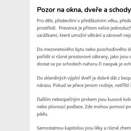
Pozor na okna, dveře a schody
Pro děti, především v předškolním věku, předst
prostředí. Prevence je přitom velice jednoduc
zarážkami, které umožní větrání a zároveň nejd
Do mezonetového bytu nebo poschoďového domu
pořídit si různé prostorové zábrany, jako jso
dostat se po schodech nahoru či naopak je oc
Do skleněných výplní dveří je dobré dát z be
nárazu. Pokud se přece jenom rozbije, netříští 
Dalším nebezpečným prvkem jsou kusové kobe
nebo plovoucí podlaze. Zde mohou pomoci pr
pádu.
Samostatnou kapitolou jsou léky a různé chem