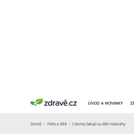
ÚVOD A NOVINKY
Z
Domů
Péče o dítě
I doma čekají na děti nástrahy