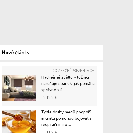
Nové
články
KOMERČNÍ PREZENTACE
Nadměrné světlo v ložnici
narušuje spánek: jak pomáhá
správné stí ...
12.12.2025
Tyhle druhy medů podpoří
imunitu pomohou bojovat s
respiračními o ...
05.11.2025