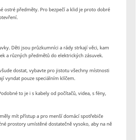
é ostré předměty. Pro bezpečí a klid je proto dobré
otevření.
suvky. Děti jsou průzkumníci a rády strkají věci, kam
aček a různých předmětů do elektrických zásuvek.
 všude dostat, vybavte pro jistotu všechny místnosti
ají vyndat pouze speciálním klíčem.
dobné to je i s kabely od počítačů, videa, s fény,
eměly mít přístup a pro menší domácí spotřebiče
né prostory umístěné dostatečně vysoko, aby na ně