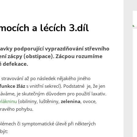
mocích a lécích 3.díl
pravky podporující vyprazdňování střevního
éčení zácpy (obstipace). Zácpou rozumíme
é defekace.
 stravování až po následek nějakého jiného
funkce žláz
s vnitřní sekrecí). Podstatné je, že jen
tkáváme, je skutečným důvodem pro použití laxativ.
lákninu
(obilniny, luštěniny,
zelenina
, ovoce,
zdravého pohybu.
oblémech či symptomatické úlevě při některých
být: