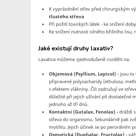
K vyprázdnění střev před chirurgickým 
tlustého střeva
Při požití toxických látek - ke snížení do
Ke snížení nutnosti silného břišního lisu,
Jaké existují druhy laxativ?
Laxativa můžeme zjednodušeně rozdělit na:
Objemová (Psyllium, Lepicol) -
jsou to 
připravené polysacharidy (ethulosa, methy
s efektem vlákniny. Čili zadružují ve stře
důležité při jejich užívání pít dostatečné
jednoho až tří dnů.
Kontaktní (Gutalax, Fenolax) -
dráždí s
střeva do organismu. Sekundárně pak zvět
motilitu. Jejich účinek se po perorálním 
Osmotická (Duphalac, Fructolax) -
váží