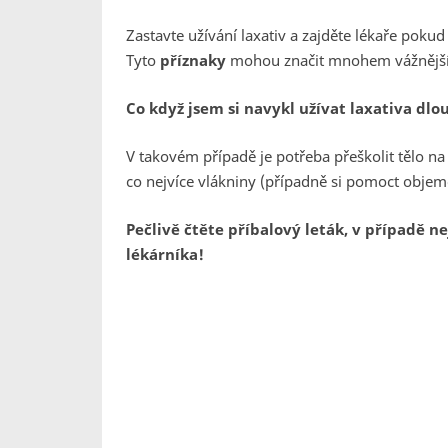
Zastavte užívání laxativ a zajděte lékaře poku
Tyto
příznaky
mohou značit mnohem vážnější
Co když jsem si navykl užívat laxativa dl
V takovém případě je potřeba přeškolit tělo na
co nejvíce vlákniny (případně si pomoct objemo
Pečlivě čtěte příbalový leták, v případě n
lékárníka!