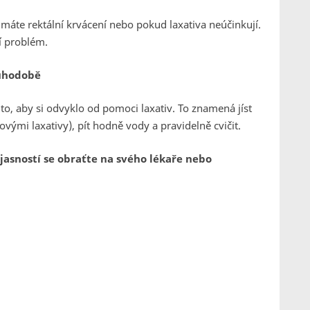
d máte rektální krvácení nebo pokud laxativa neúčinkují.
 problém.
ouhodobě
 to, aby si odvyklo od pomoci laxativ. To znamená jíst
vými laxativy), pít hodně vody a pravidelně cvičit.
ejasností se obraťte na svého lékaře nebo