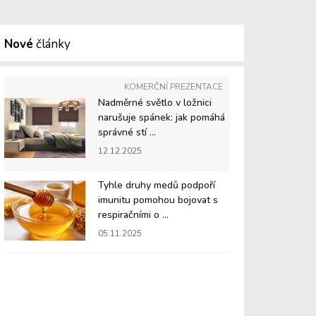
Nové
články
KOMERČNÍ PREZENTACE
Nadměrné světlo v ložnici
narušuje spánek: jak pomáhá
správné stí ...
12.12.2025
Tyhle druhy medů podpoří
imunitu pomohou bojovat s
respiračními o ...
05.11.2025