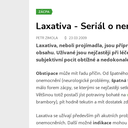
ZÁCPA
Laxativa - Seriál o ne
PETR ZIMOLA
23.03.2009
Laxativa, neboli projímadla, jsou pří
obsahu. Užívané jsou nejčastěji při l
subjektivní pocit obtížné a nedokonal
Obstipace
může mít řadu příčin. Od špatného
onemocnění (neurologické problémy,
špatná 
málo forem zácpy, se kterými se nejčastěji se
Většinou totiž postačí jíst potraviny bohaté na
v
brambory), pít hodně tekutin a mít dostatek 
Laxativa se užívají především při akutních pr
onemocněních. Další možné
indikace
mohou 