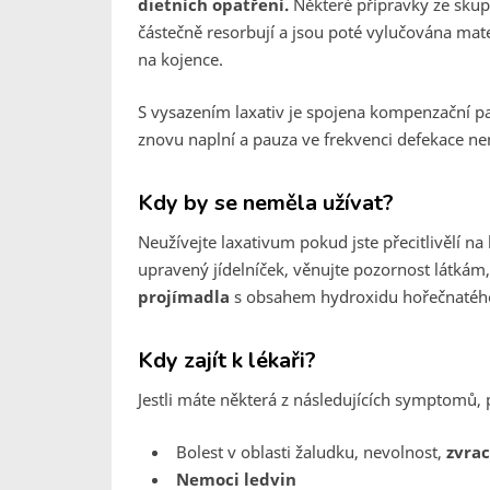
dietních opatření.
Některé přípravky ze skupi
částečně resorbují a jsou poté vylučována ma
na kojence.
S vysazením laxativ je spojena kompenzační pau
znovu naplní a pauza ve frekvenci defekace n
Kdy by se neměla užívat?
Neužívejte laxativum pokud jste přecitlivělí n
upravený jídelníček, věnujte pozornost látkám,
projímadla
s obsahem hydroxidu hořečnatého
Kdy zajít k lékaři?
Jestli máte některá z následujících symptomů, 
Bolest v oblasti žaludku, nevolnost,
zvrac
Nemoci ledvin