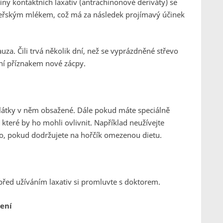
ny kontaktních laxativ (antrachinonové deriváty) se
teřským mlékem, což má za následek projímavý účinek
za. Čili trvá několik dní, než se vyprázdněné střevo
ení příznakem nové zácpy.
a látky v něm obsažené. Dále pokud máte speciálně
 které by ho mohli ovlivnit. Například neužívejte
, pokud dodržujete na hořčík omezenou dietu.
před užíváním laxativ si promluvte s doktorem.
ení