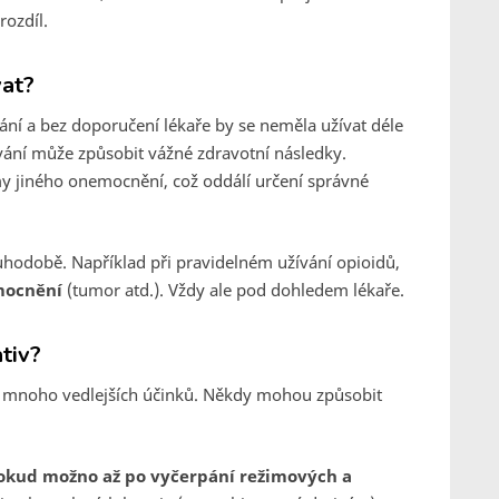
rozdíl.
vat?
ní a bez doporučení lékaře by se neměla užívat déle
ání může způsobit vážné zdravotní následky.
y jiného onemocnění, což oddálí určení správné
uhodobě. Například při pravidelném užívání opioidů,
mocnění
(tumor atd.). Vždy ale pod dohledem lékaře.
ativ?
í mnoho vedlejších účinků. Někdy mohou způsobit
 pokud možno až po vyčerpání režimových a