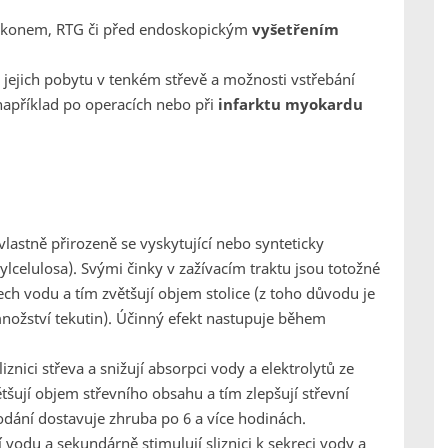
výkonem, RTG či před endoskopickým
vyšetřením
by jejich pobytu v tenkém střevě a možnosti vstřebání
 například po operacích nebo při
infarktu myokardu
vlastně přirozeně se vyskytující nebo synteticky
lcelulosa). Svými činky v zažívacím traktu jsou totožné
vech vodu a tím zvětšují objem stolice (z toho důvodu je
 množství tekutin). Účinný efekt nastupuje během
liznici střeva a snižují absorpci vody a elektrolytů ze
šují objem střevního obsahu a tím zlepšují střevní
podání dostavuje zhruba po 6 a více hodinách.
 vodu a sekundárně stimulují sliznici k sekreci vody a