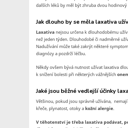
dalších léků by měl být zhruba dvou hodinový 
Jak dlouho by se měla laxativa uží
Laxativa
nejsou určena k dlouhodobému užívá
než jeden týden. Dlouhodobé či nadměrné užív
Nadužívání může také zakrýt některé symptom
diagnózy a pozdrží léčbu.
Někdy ovšem bývá nutnost užívat laxativa dlo
k snížení bolesti při některých vážnějších
one
Jaké jsou běžné vedlejší účinky lax
Většinou, pokud jsou správně užívána, nemaj
křeče, plynatost, otoky a
kožní alergie
.
V těhotenství je třeba laxativa podávat,