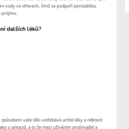
em vody ve střevech, čímž se podpoří peristaltika.
ě průjmu.
ní dalších léků?
 způsobem vaše tělo vstřebává určité léky a některé
ako u antacid, a to že mezi užíváním projímadel a