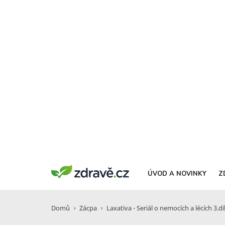
ÚVOD A NOVINKY
Z
Domů
Zácpa
Laxativa - Seriál o nemocích a lécích 3.dí