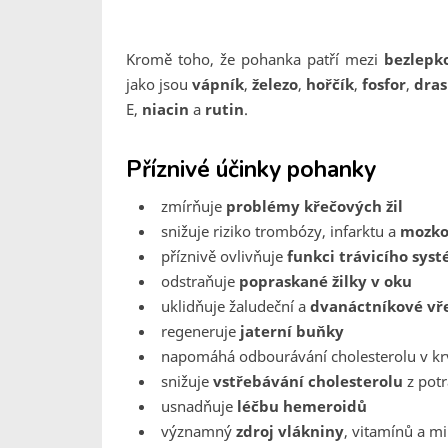
Kromě toho, že pohanka patří mezi
bezlepk
jako jsou
vápník
,
železo
,
hořčík
,
fosfor
,
dras
E,
niacin
a
rutin
.
Příznivé účinky pohanky
zmírňuje
problémy křečových žil
snižuje riziko trombózy, infarktu a
mozko
příznivě ovlivňuje
funkci trávicího sys
odstraňuje
popraskané žilky v oku
uklidňuje žaludeční a
dvanáctníkové vř
regeneruje
jaterní buňky
napomáhá odbourávání cholesterolu v kr
snižuje
vstřebávání cholesterolu
z pot
usnadňuje
léčbu hemeroidů
významný
zdroj vlákniny
, vitamínů a mi