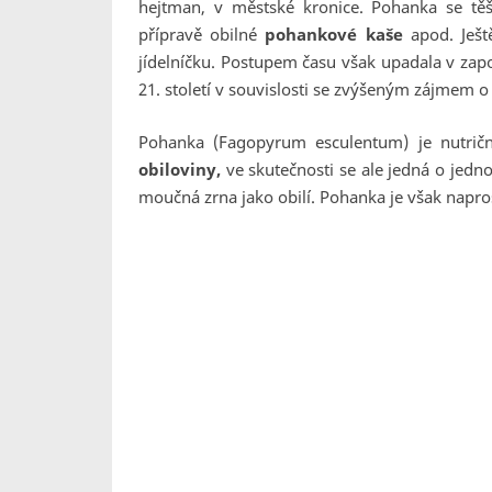
hejtman, v městské kronice. Pohanka se těš
přípravě obilné
pohankové kaše
apod. Ješt
jídelníčku. Postupem času však upadala v zap
21. století v souvislosti se zvýšeným zájmem o
Pohanka (
Fagopyrum esculentum
) je nutri
obiloviny,
ve skutečnosti se ale jedná o jedno
moučná zrna jako obilí. Pohanka je však napr