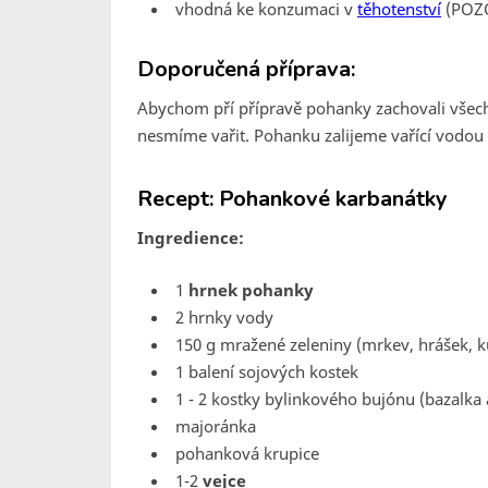
vhodná ke konzumaci v
těhotenství
(POZO
Doporučená příprava:
Abychom pří přípravě pohanky zachovali všechn
nesmíme vařit. Pohanku zalijeme vařící vodou
Recept: Pohankové karbanátky
Ingredience:
1
hrnek pohanky
2 hrnky vody
150 g mražené zeleniny (mrkev, hrášek, k
1 balení sojových kostek
1 - 2 kostky bylinkového bujónu (bazalka a
majoránka
pohanková krupice
1-2
vejce