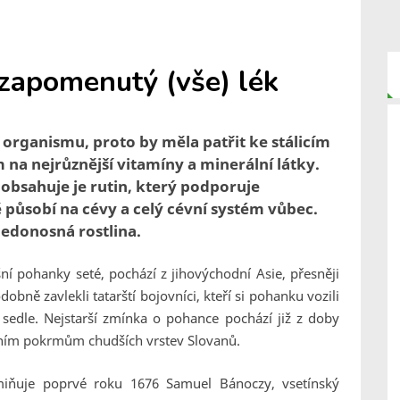
zapomenutý (vše) lék
organismu, proto by měla patřit ke stálicím
 na nejrůznější vitamíny a minerální látky.
 obsahuje je rutin, který podporuje
ě působí na cévy a celý cévní systém vůbec.
edonosná rostlina.
ní pohanky seté, pochází z jihovýchodní Asie, přesněji
dobně zavlekli tatarští bojovníci, kteří si pohanku vozili
sedle.
Nejstarší zmínka o pohance pochází již z doby
dičním pokrmům chudších vrstev Slovanů.
ňuje poprvé roku 1676 Samuel Bánoczy, vsetínský