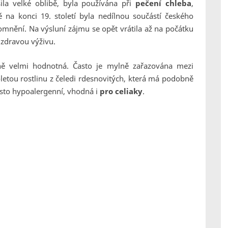
ila velké oblibě, byla používána při
pečení chleba
,
ě na konci 19. století byla nedílnou součástí českého
omnění. Na výsluní zájmu se opět vrátila až na počátku
 zdravou výživu.
čně velmi hodnotná. Často je mylně zařazována mezi
letou rostlinu z čeledi rdesnovitých, která má podobně
osto hypoalergenní, vhodná i
pro celiaky
.