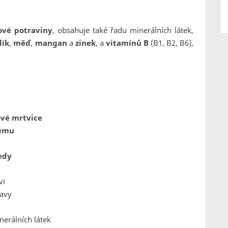
ové potraviny
, obsahuje také řadu minerálních látek,
lík
,
měď
,
mangan
a
zinek
, a
vitamínů B
(B1, B2, B6),
vé mrtvice
tému
edy
vi
ravy
nerálních látek