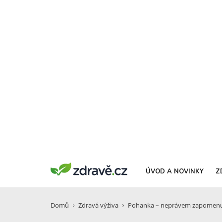
ÚVOD A NOVINKY
Z
Domů
Zdravá výživa
Pohanka – neprávem zapomenut