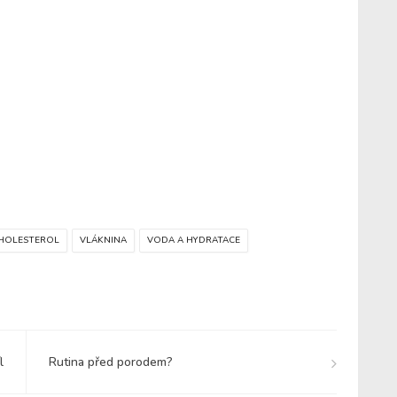
HOLESTEROL
VLÁKNINA
VODA A HYDRATACE
l
Rutina před porodem?