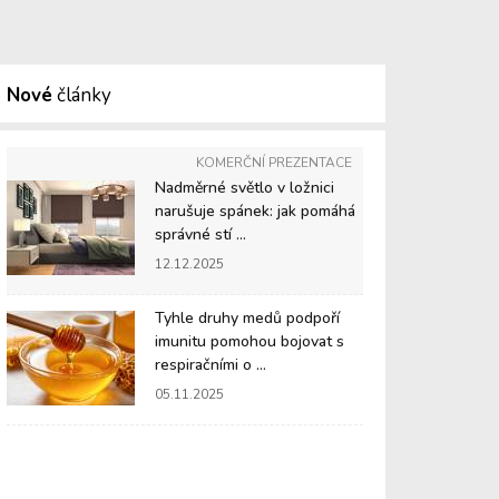
Nové
články
KOMERČNÍ PREZENTACE
Nadměrné světlo v ložnici
narušuje spánek: jak pomáhá
správné stí ...
12.12.2025
Tyhle druhy medů podpoří
imunitu pomohou bojovat s
respiračními o ...
05.11.2025