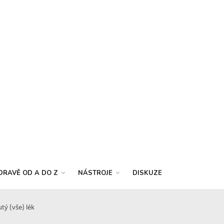
DRAVĚ OD A DO Z
NÁSTROJE
DISKUZE
ý (vše) lék