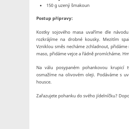
150 g uzený šmakoun
Postup přípravy:
Kostky sojového masa uvaříme dle návodu
rozkrájíme na drobné kousky. Mezitím sp
Vzniklou směs necháme zchladnout, přidáme
maso, přidáme vejce a řádně promícháme. Hm
Na válu posypaném pohankovou krupicí t
osmažíme na olivovém oleji. Podáváme s u
housce.
Zařazujete pohanku do svého jídelníčku? Dopo