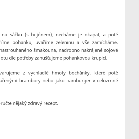
 na sáčku (s bujónem), necháme je okapat, a poté
aříme pohanku, uvaříme zeleninu a vše zamícháme.
 nastrouhaného šmakouna, nadrobno nakrájené sojové
otu dle potřeby zahušťujeme pohankovou krupicí.
varujeme z vychladlé hmoty bochánky, které poté
vařenými brambory nebo jako hamburger v celozrnné
ručte nějaký zdravý recept.