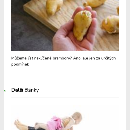
Můžeme jíst naklíčené brambory? Ano, ale jen za určitých
Mlé
podmínek
zak
Další
články