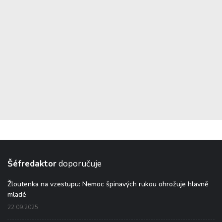
Šéfredaktor
doporučuje
Žloutenka na vzestupu: Nemoc špinavých rukou ohrožuje hlavně
mladé
22.09.2025