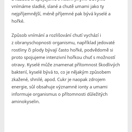
vnímáme sladké, slané a chutě umami jako ty
nejpříjemnější, méně příjemné pak bývá kyselé a
hořké.
Způsob vnímání a rozlišování chutí vychází i
z obranyschopnosti organismu, například jedovaté
rostliny či plody bývají často hořké, podvědomě si
proto spojujeme intenzivní hořkou chuť s možností
otravy. Kyselé může znamenat přítomnost škodlivých
bakterií, kyselé bývá to, co je nějakým způsobem
zkažené, shnilé, apod. Cukr je naopak zdrojem
energie, sůl obsahuje významné ionty a umami
informuje organismus o přítomnosti důležitých
aminokyselin.