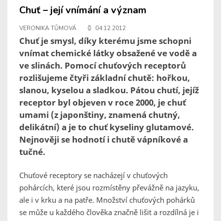
Chuť – její vnímání a význam
VERONIKA TŮMOVÁ
04.12.2012
Chuť je smysl, díky kterému jsme schopni
vnímat chemické látky obsažené ve vodě a
ve slinách. Pomocí chuťových receptorů
rozlišujeme čtyři základní chutě: hořkou,
slanou, kyselou a sladkou. Pátou chutí, jejíž
receptor byl objeven v roce 2000, je chuť
umami (z japonštiny, znamená chutný,
delikátní) a je to chuť kyseliny glutamové.
Nejnověji se hodnotí i chutě vápníkové a
tučné.
Chuťové receptory se nacházejí v chuťových
pohárcích, které jsou rozmístěny převážně na jazyku,
ale i v krku a na patře. Množství chuťových pohárků
se může u každého člověka značně lišit a rozdílná je i