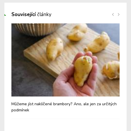
Související
články
Můžeme jíst naklíčené brambory? Ano, ale jen za určitých
Mlé
podmínek
zak