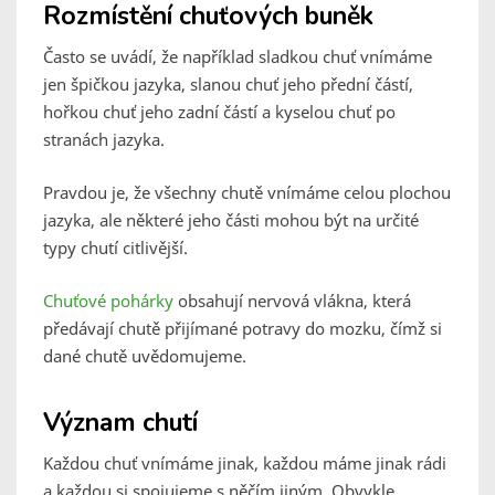
Rozmístění chuťových buněk
Často se uvádí, že například sladkou chuť vnímáme
jen špičkou jazyka, slanou chuť jeho přední částí,
hořkou chuť jeho zadní částí a kyselou chuť po
stranách jazyka.
Pravdou je, že všechny chutě vnímáme celou plochou
jazyka, ale některé jeho části mohou být na určité
typy chutí citlivější.
Chuťové pohárky
obsahují nervová vlákna, která
předávají chutě přijímané potravy do mozku, čímž si
dané chutě uvědomujeme.
Význam chutí
Každou chuť vnímáme jinak, každou máme jinak rádi
a každou si spojujeme s něčím jiným. Obvykle