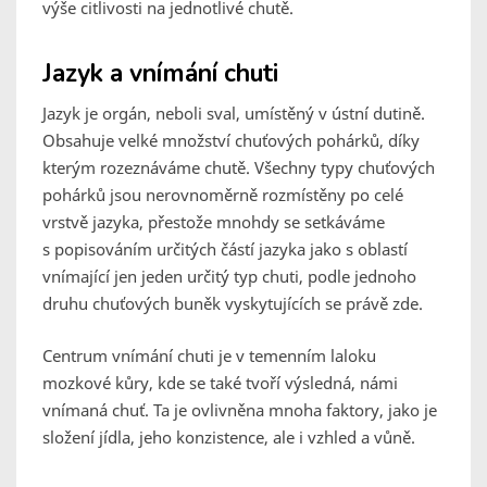
výše citlivosti na jednotlivé chutě.
Jazyk a vnímání chuti
Jazyk je orgán, neboli sval, umístěný v ústní dutině.
Obsahuje velké množství chuťových pohárků, díky
kterým rozeznáváme chutě. Všechny typy chuťových
pohárků jsou nerovnoměrně rozmístěny po celé
vrstvě jazyka, přestože mnohdy se setkáváme
s popisováním určitých částí jazyka jako s oblastí
vnímající jen jeden určitý typ chuti, podle jednoho
druhu chuťových buněk vyskytujících se právě zde.
Centrum vnímání chuti je v temenním laloku
mozkové kůry, kde se také tvoří výsledná, námi
vnímaná chuť. Ta je ovlivněna mnoha faktory, jako je
složení jídla, jeho konzistence, ale i vzhled a vůně.