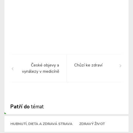
České objevy a
Chůzí ke zdraví
vynálezy v medicíně
Patří do
témat
HUBNUTÍ, DIETA A ZDRAVÁ STRAVA
ZDRAVÝ ŽIVOT