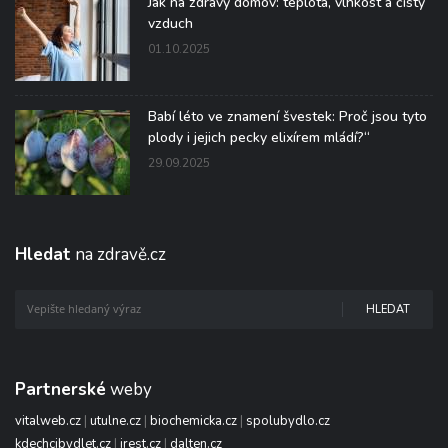
Jak na zdravý domov: teplota, vlhkost a čistý
vzduch
01.10.2025
Babí léto ve znamení švestek: Proč jsou tyto
plody i jejich pecky elixírem mládí?“
29.09.2025
Hledat
na zdravě.cz
HLEDAT
Partnerské
weby
vitalweb.cz
|
utulne.cz
|
biochemicka.cz
|
spolubydlo.cz
kdechcibydlet.cz
|
irest.cz
|
dalten.cz