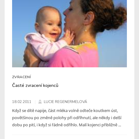
ZVRACENÍ
Časté zvracení kojenců
18.02.2011
LUCIE REGENERMELOVÁ
Když se dítě napije, část mléka volně odteče koutkem úst,
povětšinou po změně polohy při odříhnutí, ale někdy i delší
dobu po pití, i když si řádně odříhlo. Malí kojenci přibližně ...