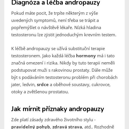
Diagnóza a léčba andropauzy
Pokud máte pocit, že trpíte některým z výše
uvedených symptomů, není třeba se trápit a
popřemýšlet o návštěvě lékaře. Nízká hladina
testosteronu lze zjistit jednoduchým krevním testem.
K léčbě andropauzy se užívá substituční terapie
testosteronem. Jako každá léčba
hormony
má i tato
značná omezení i rizika. Nikdy by tuto terapii neměli
podstupovat muži s rakovinou prostaty. Dále může
být s podáváním testosteronu problém při chorobách
jater, ledvin,
srdce
a oběhové soustavy, cukrovce,
otoky a zvětšenou prostatou.
Jak mírnit příznaky andropauzy
Zde platí zásady zdravého životního stylu -
pravidelný pohyb
,
zdravá strava
, atd.. Rozhodně