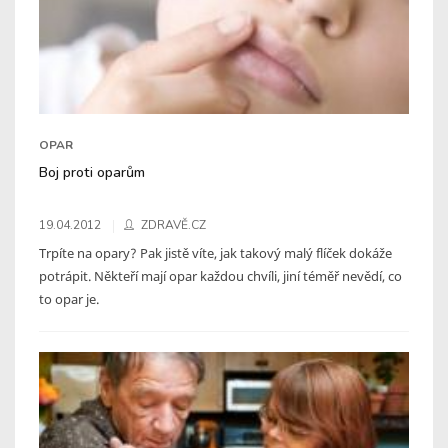
OPAR
Boj proti oparům
19.04.2012
ZDRAVĚ.CZ
Trpíte na opary? Pak jistě víte, jak takový malý flíček dokáže
potrápit. Někteří mají opar každou chvíli, jiní téměř nevědí, co
to opar je.