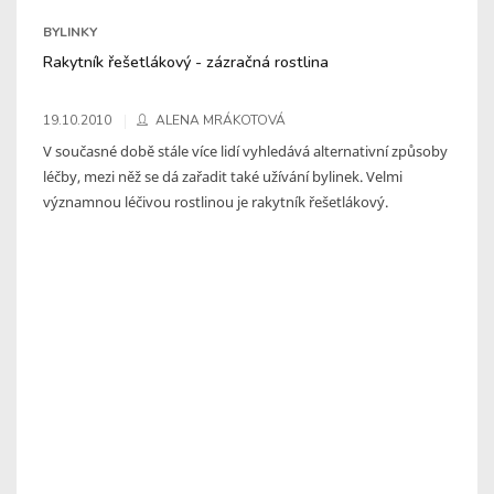
BYLINKY
Rakytník řešetlákový - zázračná rostlina
19.10.2010
ALENA MRÁKOTOVÁ
V současné době stále více lidí vyhledává alternativní způsoby
léčby, mezi něž se dá zařadit také užívání bylinek. Velmi
významnou léčivou rostlinou je rakytník řešetlákový.