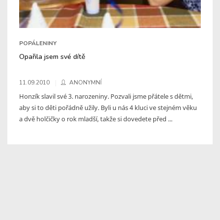
POPÁLENINY
Opařila jsem své dítě
11.09.2010
ANONYMNÍ
Honzík slavil své 3. narozeniny. Pozvali jsme přátele s dětmi,
aby si to děti pořádně užily. Byli u nás 4 kluci ve stejném věku
a dvě holčičky o rok mladší, takže si dovedete před ...