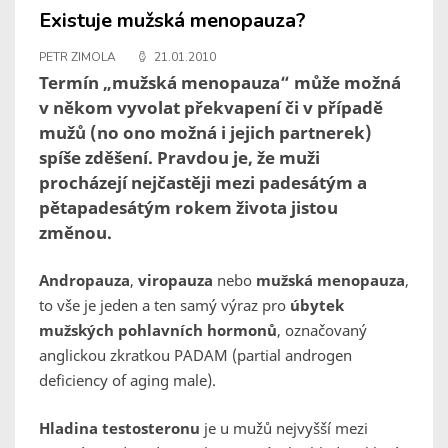
Existuje mužská menopauza?
PETR ZIMOLA
21.01.2010
Termín „mužská menopauza“ může možná
v někom vyvolat překvapení či v případě
mužů (no ono možná i jejich partnerek)
spíše zděšení. Pravdou je, že muži
procházejí nejčastěji mezi padesátým a
pětapadesátým rokem života jistou
změnou.
Andropauza
,
viropauza
nebo
mužská menopauza
,
to vše je jeden a ten samý výraz pro
úbytek
mužských pohlavních hormonů
, označovaný
anglickou zkratkou PADAM (partial androgen
deficiency of aging male).
Hladina testosteronu
je u mužů nejvyšší mezi