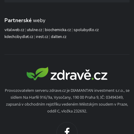
Partnerské
weby
vitalweb.cz
|
utulne.cz
|
biochemicka.cz
|
spolubydlo.cz
kdechcibydlet.cz
|
irest.cz
|
dalten.cz
Provozovatelem serveru zdrave.cz je DIAMANTAN investment s.r.o., se
sídlem Na Harfě 916/9a, Vysočany, 190 00 Praha 9, IČ: 03494349,
zapsaná v obchodním rejstříku vedeném Městským soudem v Praze,
oddíl C, vložka 232692.