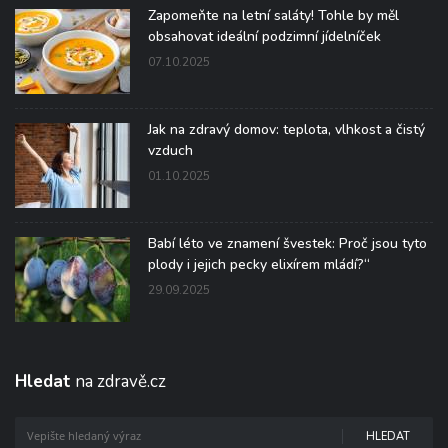
Zapomeňte na letní saláty! Tohle by měl
obsahovat ideální podzimní jídelníček
07.10.2025
Jak na zdravý domov: teplota, vlhkost a čistý
vzduch
01.10.2025
Babí léto ve znamení švestek: Proč jsou tyto
plody i jejich pecky elixírem mládí?“
29.09.2025
Hledat
na zdravě.cz
HLEDAT