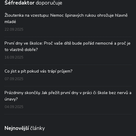
Šéfredaktor
doporučuje
Žloutenka na vzestupu: Nemoc špinavých rukou ohrožuje hlavně
mladé
22.09.2025
První dny ve školce: Proč vaše dítě bude pořád nemocné a proč je
to vlastně dobře?
16.09.2025
Co jíst a pít pokud vás trápí průjem?
07.09.2025
Prázdniny skončily. Jak přežít první dny v práci či škole bez nervů a
únavy?
04.09.2025
Nejnovější
články