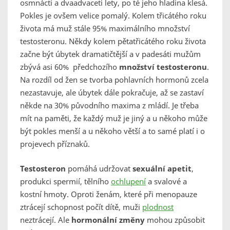
osmnácti a dvaadvaceti lety, po té jeho hladina klesá.
Pokles je ovšem velice pomalý. Kolem třicátého roku
života má muž stále 95% maximálního množství
testosteronu. Někdy kolem pětatřicátého roku života
začne být úbytek dramatičtější a v padesáti mužům
zbývá asi 60% předchozího
množství testosteronu
.
Na rozdíl od žen se tvorba pohlavních hormonů zcela
nezastavuje, ale úbytek dále pokračuje, až se zastaví
někde na 30% původního maxima z mládí. Je třeba
mít na paměti, že každý muž je jiný a u někoho může
být pokles menší a u někoho větší a to samé platí i o
projevech příznaků.
Testosteron
pomáhá udržovat
sexuální apetit
,
produkci spermií, tělního
ochlupení
a svalové a
kostní hmoty. Oproti ženám, které při menopauze
ztrácejí schopnost počít dítě, muži
plodnost
neztrácejí. Ale
hormonální změny
mohou způsobit