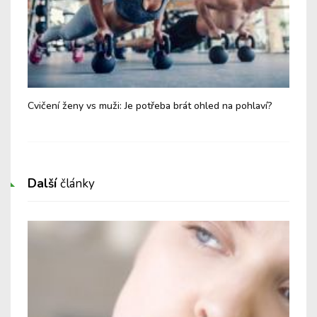
Cvičení ženy vs muži: Je potřeba brát ohled na pohlaví?
Tes
pok
Další
články