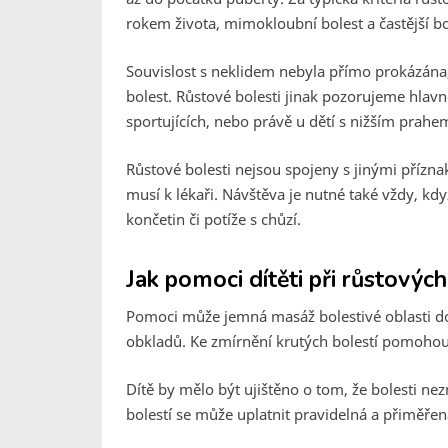
rokem života, mimokloubní bolest a častější b
Souvislost s neklidem nebyla přímo prokázána, 
bolest. Růstové bolesti jinak pozorujeme hlavn
sportujících, nebo právě u dětí s nižším prahe
Růstové bolesti nejsou spojeny s jinými příznak
musí k lékaři. Návštěva je nutné také vždy, kdy
končetin či potíže s chůzí.
Jak pomoci dítěti při růstovýc
Pomoci může jemná masáž bolestivé oblasti do
obkladů. Ke zmírnění krutých bolestí pomohou
Dítě by mělo být ujištěno o tom, že bolesti n
bolestí se může uplatnit pravidelná a přiměřená 