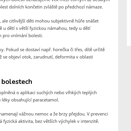
olest dolních končetin zvláště po předchozí námaze.
ale citlivější děti mohou subjektivně hůře snášet
ě u dětí s větší fyzickou námahou, tedy u dětí
m pro vnímání bolesti.
y. Pokud se dostaví např. horečka či třes, dítě určitě
ž se objeví otok, zarudnutí, deformita v oblasti
h bolestech
plněná o aplikaci suchých nebo vlhkých teplých
 léky obsahující paracetamol.
eznamenají vážnou nemoc a že brzy přejdou. V prevenci
fyzická aktivita, bez větších výchylek v intenzitě.