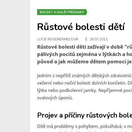
BOLEST A DALŠÍ PŘÍZNAKY
Růstové bolesti dětí
LUCIE REGENERMELOVÁ
26.07.2011
Růstové bolesti děti zažívají v době 
pálivých pocitů zejména v lýtkách a ho
původ a jak můžeme dětem pomoci je
Jedním z nepříliš známých dětských zdravotní
večerní nebo noční bolesti dolních končetin. Dít
lýtka nebo podkolenní jamky. Nepříjemné pocit
svalových úponů.
Projev a příčiny růstových bole
Dítě má problémy s pohybem, pokulhává, v noci 