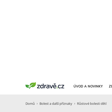
ÚVOD A NOVINKY
Z
Domů
Bolest a další příznaky
Růstové bolesti dětí