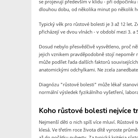
se projevují především v klidu - při odpočinku
dlouhou dobu, od několika minut po několik h
Typický věk pro růstové bolesti je 3 až 12 let. Z
přicházejí ve dvou vlnách - v období mezi 3. a
Dosud nebylo přesvědčivě vysvětleno, proč někoh
jejich vznikem pravděpodobně stojí nepoměr mez
může podílet řada dalších faktorů souvisejíc
anatomickými odchylkami. Ne zcela zanedbatelný
Diagnózu "růstové bolesti" může lékař stanovi
normální výsledek fyzikálního vyšetření, labor
Koho růstové bolesti nejvíce t
Nejmenší děti o nich spíš více mluví. Růstové
klesá. Ve třetím roce života dítě vyroste průmě
až do počátku puberty. Za typická kritéria rů