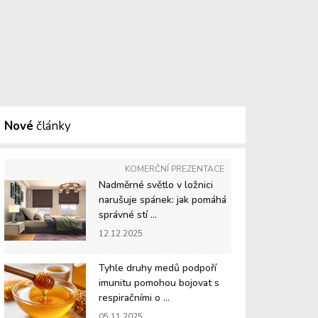
Nové
články
KOMERČNÍ PREZENTACE
Nadměrné světlo v ložnici
narušuje spánek: jak pomáhá
správné stí ...
12.12.2025
Tyhle druhy medů podpoří
imunitu pomohou bojovat s
respiračními o ...
05.11.2025