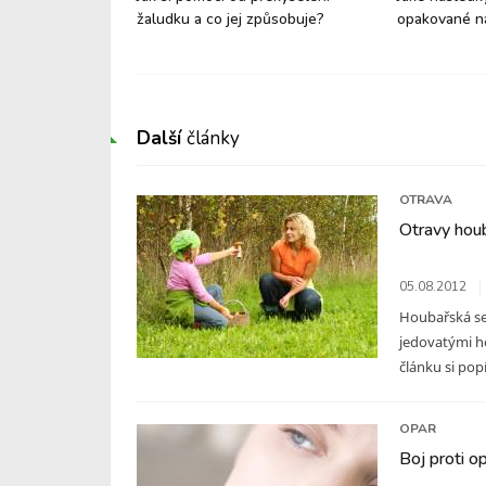
vším děti?
žaludku a co jej způsobuje?
opakované n
Další
články
OTRAVA
Otravy hou
05.08.2012
Houbařská se
jedovatými h
článku si pop
OPAR
Boj proti 