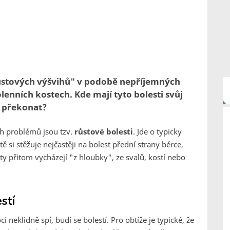
"růstových výšvihů" v podobě nepříjemných
lenních kostech. Kde mají tyto bolesti svůj
 překonat?
ch problémů jsou tzv.
růstové bolesti
. Jde o typicky
ě si stěžuje nejčastěji na bolest přední strany bérce,
y přitom vycházejí "z hloubky", ze svalů, kostí nebo
stí
neklidně spí, budí se bolestí. Pro obtíže je typické, že