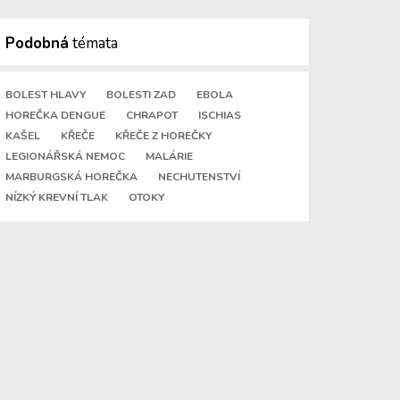
Podobná
témata
BOLEST HLAVY
BOLESTI ZAD
EBOLA
HOREČKA DENGUE
CHRAPOT
ISCHIAS
KAŠEL
KŘEČE
KŘEČE Z HOREČKY
LEGIONÁŘSKÁ NEMOC
MALÁRIE
MARBURGSKÁ HOREČKA
NECHUTENSTVÍ
NÍZKÝ KREVNÍ TLAK
OTOKY