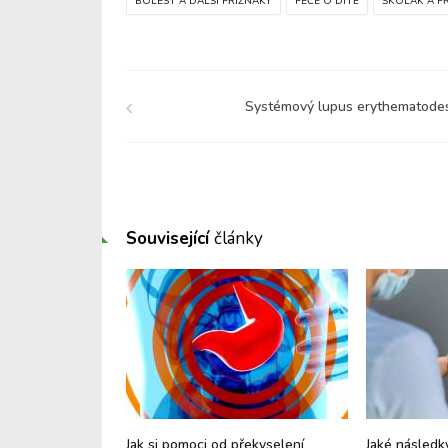
BOLEST A DALŠÍ PŘÍZNAKY
PÉČE O DÍTĚ
ŠKOLÁK A P
Systémový lupus erythematode
Související
články
o zvracení: Víte,
Jak si pomoci od překyselení
Jaké následk