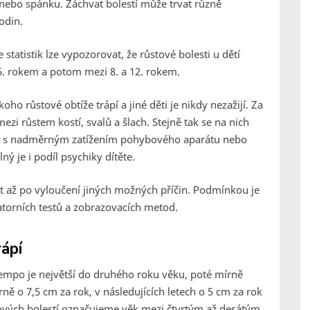
 nebo spánku. Záchvat bolestí může trvat různě
odin.
e statistik lze vypozorovat, že růstové bolesti u dětí
 5. rokem a potom mezi 8. a 12. rokem.
o růstové obtíže trápí a jiné děti je nikdy nezažijí. Za
i růstem kostí, svalů a šlach. Stejně tak se na nich
ích s nadměrným zatížením pohybového aparátu nebo
 je i podíl psychiky dítěte.
t až po vyloučení jiných možných příčin. Podmínkou je
atorních testů a zobrazovacích metod.
rápí
 tempo je největší do druhého roku věku, poté mírně
rně o 7,5 cm za rok, v následujících letech o 5 cm za rok
stových bolestí označujeme věk mezi čtvrtým až desátým