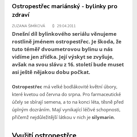
Ostropestřec mariánský - bylinky pro
zdraví
ZUZANA ŠIMÍKOVÁ
29.04.2011
Dnešní díl bylinkového seriálu věnujeme
rostlině jménem ostropestřec. Je škoda, že
tuto téměř dvoumetrovou bylinu u nás
vidíme jen zřídka. Její výskyt se zvyšuje,
avšak na svou slávu z 16. století bude muset
asi ještě nějakou dobu počkat.
Ostropestřec
má velké bodlákovité květní úbory,
které kvetou od června do srpna. Pro farmaceutické
účely se sbírají semena, a to na konci léta, těsně před
úplným dozráním. Mají vynikající léčivé schopnosti,
přičemž nejdůležitější látkou v nich je
silymarin
.
Využití ostropestřce