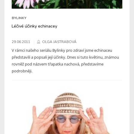
BYLINKY
Léčivé účinky echinacey
29.06.2011
OLGA JASTRABOVÁ
V rámci našeho seriálu Bylinky pro zdraví jsme echinaceu
představili a popsali její účinky. Dnes si tuto květinu, známou
rovněž pod názvem třapatka nachová, představíme
podrobněji.