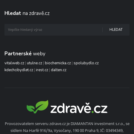
Hledat
na zdravě.cz
HLEDAT
Partnerské
weby
vitalweb.cz
|
utulne.cz
|
biochemicka.cz
|
spolubydlo.cz
kdechcibydlet.cz
|
irest.cz
|
dalten.cz
Provozovatelem serveru zdrave.cz je DIAMANTAN investment s.r.o., se
sídlem Na Harfě 916/9a, Vysočany, 190 00 Praha 9, IČ: 03494349,