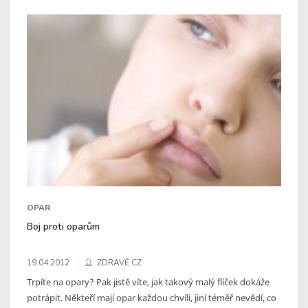
OPAR
Boj proti oparům
19.04.2012
ZDRAVĚ.CZ
Trpíte na opary? Pak jistě víte, jak takový malý flíček dokáže
potrápit. Někteří mají opar každou chvíli, jiní téměř nevědí, co