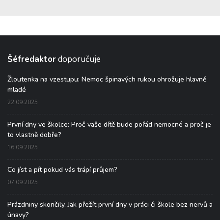
Šéfredaktor
doporučuje
Žloutenka na vzestupu: Nemoc špinavých rukou ohrožuje hlavně
mladé
22.09.2025
První dny ve školce: Proč vaše dítě bude pořád nemocné a proč je
to vlastně dobře?
16.09.2025
Co jíst a pít pokud vás trápí průjem?
07.09.2025
Prázdniny skončily. Jak přežít první dny v práci či škole bez nervů a
únavy?