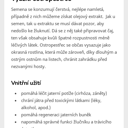
Semena se konzumují čerstvá, nejlépe namletá,
případně z nich můžeme získat olejový extrakt. Jak u
semen, tak u extraktu se musí dávat pozor, aby
nedošlo ke žluknutí. Dá se z něj také připravovat čaj,
ten však obsahuje kvůli špatné rozpustnosti méně
léčivých látek. Ostropestřec se občas vysazuje jako
okrasná rostlina, která může zároveň, díky dlouhým a
ostrým ostnům na listech, chránit zahrádku před
nezvanými hosty.
Vnitřní užití
pomáhá léčit jaterní potíže (cirhóza, záněty)
chrání játra před toxickými látkami (léky,
alkohol, apod.)
pomáhá regeneraci jaterních buněk
napomáhá správné funkci žlučníku a trávicího