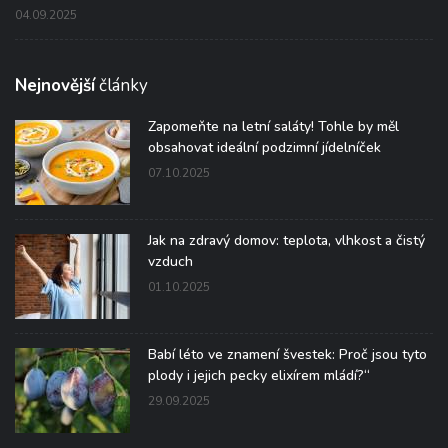
04.09.2025
Nejnovější
články
Zapomeňte na letní saláty! Tohle by měl
obsahovat ideální podzimní jídelníček
07.10.2025
Jak na zdravý domov: teplota, vlhkost a čistý
vzduch
01.10.2025
Babí léto ve znamení švestek: Proč jsou tyto
plody i jejich pecky elixírem mládí?“
29.09.2025