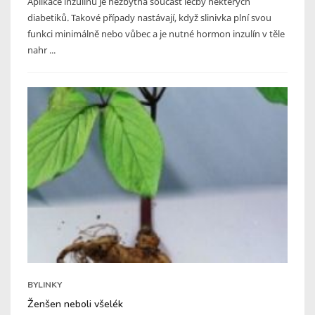
Aplikace inzulínu je nezbytná součást léčby některých
diabetiků. Takové případy nastávají, když slinivka plní svou
funkci minimálně nebo vůbec a je nutné hormon inzulín v těle
nahr ...
BYLINKY
Ženšen neboli všelék