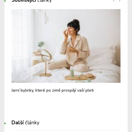
Související
články
dit
Jarní bylinky, které po zimě prospějí vaší pleti
Tip
pot
Další
články