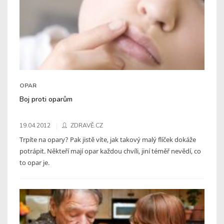
OPAR
Boj proti oparům
19.04.2012
ZDRAVĚ.CZ
Trpíte na opary? Pak jistě víte, jak takový malý flíček dokáže
potrápit. Někteří mají opar každou chvíli, jiní téměř nevědí, co
to opar je.