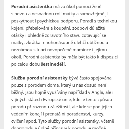
Porodní asistentka
má za úkol pomoci ženě
s novou a nesnadnou rolí matky a samozřejmě jí
poskytnout i psychickou podporu. Poradí s technikou
kojení, přebalování a koupání, zodpoví důležité
otázky i ohledně zdravotního stavu zotavující se
matky, zkrátka mnohonásobně ulehčí obtížnou a
neznámou situaci novopečené mamince i jejímu
okolí. Porodní asistentka by měla být takto k dispozici
po celou dobu
šestinedělí
.
Služba porodní asistentky
bývá často spojována
pouze s porodem doma, který u nás dosud není
běžný. Jsou hojně využívány například v Anglii, ale i
v jiných státech Evropské unie, kde je tento způsob
porodu přirozenou záležitostí, ale kde se pod jejich
vedením konají i prenatální poradenství, kurzy,
cvičení apod. Tyto služby porodní asistentky, včetně
doprovodu a úplné přípravy k porodu je možné