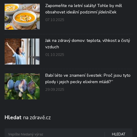
Zapomeňte na letní saláty! Tohle by měl
obsahovat ideální podzimní jídelníček
07.10.2025
Jak na zdravý domov: teplota, vlhkost a čistý
vzduch
01.10.2025
Babí léto ve znamení švestek: Proč jsou tyto
plody i jejich pecky elixírem mládí?“
29.09.2025
Hledat
na zdravě.cz
HLEDAT