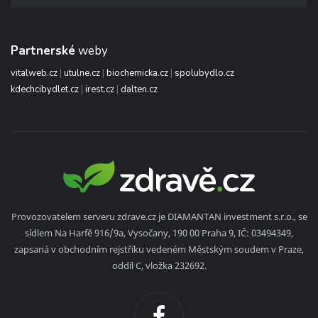
Partnerské
weby
vitalweb.cz
|
utulne.cz
|
biochemicka.cz
|
spolubydlo.cz
kdechcibydlet.cz
|
irest.cz
|
dalten.cz
Provozovatelem serveru zdrave.cz je DIAMANTAN investment s.r.o., se
sídlem Na Harfě 916/9a, Vysočany, 190 00 Praha 9, IČ: 03494349,
zapsaná v obchodním rejstříku vedeném Městským soudem v Praze,
oddíl C, vložka 232692.