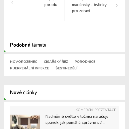
porodu
mariánský - bylinky
pro zdraví
Podobná
témata
NOVOROZENEC
CÍSAŘSKÝ ŘEZ
PORODNICE
PUERPERÁLNÍ INFEKCE
ŠESTINEDĚLÍ
Nové
články
KOMERČNÍ PREZENTACE
Nadměrné světlo v ložnici narušuje
spánek: jak pomáhá správné stí ...