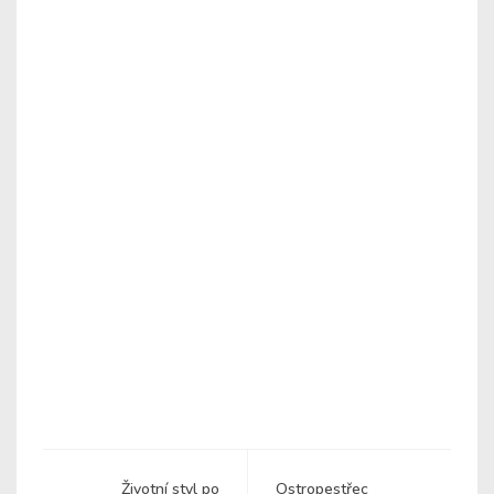
Životní styl po
Ostropestřec