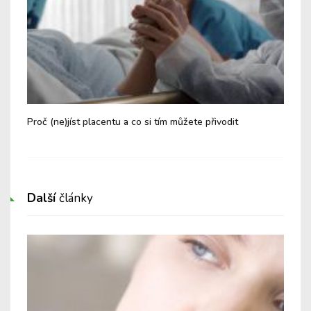
Proč (ne)jíst placentu a co si tím můžete přivodit
Cvi
Další
články