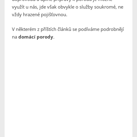
využít u nás, jde však obvykle o služby soukromé, ne
vždy hrazené pojišťovnou.
V některém z příštích článků se podíváme podrobnějí
na
domácí porody
.