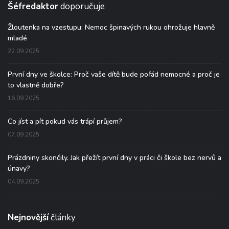
Šéfredaktor
doporučuje
Žloutenka na vzestupu: Nemoc špinavých rukou ohrožuje hlavně
mladé
22.09.2025
První dny ve školce: Proč vaše dítě bude pořád nemocné a proč je
to vlastně dobře?
16.09.2025
Co jíst a pít pokud vás trápí průjem?
07.09.2025
Prázdniny skončily. Jak přežít první dny v práci či škole bez nervů a
únavy?
04.09.2025
Nejnovější
články