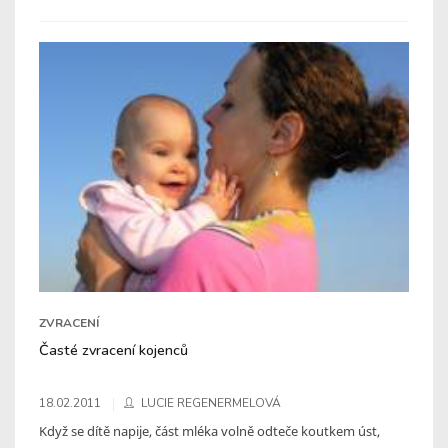
ZVRACENÍ
Časté zvracení kojenců
18.02.2011
LUCIE REGENERMELOVÁ
Když se dítě napije, část mléka volně odteče koutkem úst,