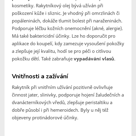
kosmetiky. Rakytníkový olej bývá užíván při
poškození kůže i sliznic. Je vhodný při omrzlinách či
popáleninách, dokáže tlumit bolest při naraženinách.
Podporuje léčbu kožních onemocnění (akné, alergie).
Má také baktericidní účinky. Lze ho doporučit pro
aplikace do koupelí, kdy zamezuje vysoušení pokožky
a zlepšuje její kvalitu, hodí se pro péči o citlivou
pokožku dětí. Také zabraňuje
vypadávání vlasů
.
Vnitřnosti a zažívání
Rakytník při vnitřním užívání pozitivně ovlivňuje
činnost jater, slinivky, podporuje hojení žaludečních a
dvanácterníkových vředů, zlepšuje peristaltiku a
dobře působí i při hemeroidech. Byly u něj též
objeveny protinádorové účinky.