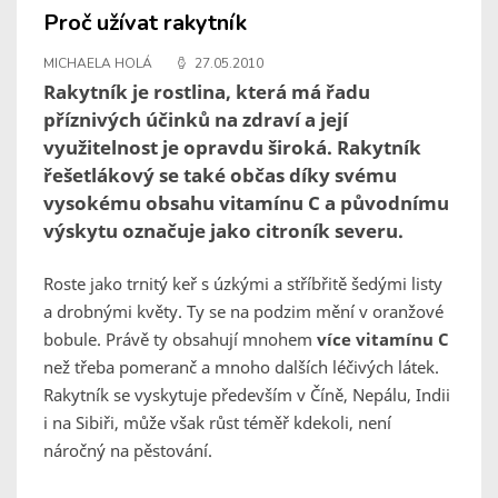
Proč užívat rakytník
MICHAELA HOLÁ
27.05.2010
Rakytník je rostlina, která má řadu
příznivých účinků na zdraví a její
využitelnost je opravdu široká. Rakytník
řešetlákový se také občas díky svému
vysokému obsahu vitamínu C a původnímu
výskytu označuje jako citroník severu.
Roste jako trnitý keř s úzkými a stříbřitě šedými listy
a drobnými květy. Ty se na podzim mění v oranžové
bobule. Právě ty obsahují mnohem
více vitamínu C
než třeba pomeranč a mnoho dalších léčivých látek.
Rakytník se vyskytuje především v Číně, Nepálu, Indii
i na Sibiři, může však růst téměř kdekoli, není
náročný na pěstování.