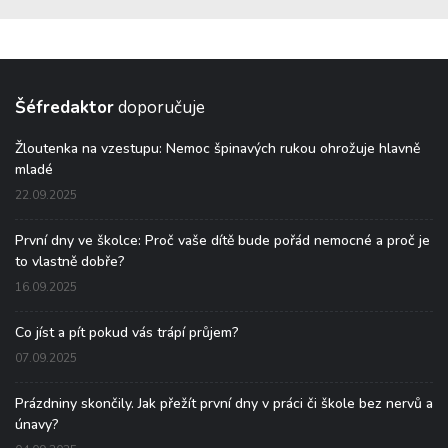
Šéfredaktor
doporučuje
Žloutenka na vzestupu: Nemoc špinavých rukou ohrožuje hlavně
mladé
22.09.2025
První dny ve školce: Proč vaše dítě bude pořád nemocné a proč je
to vlastně dobře?
16.09.2025
Co jíst a pít pokud vás trápí průjem?
07.09.2025
Prázdniny skončily. Jak přežít první dny v práci či škole bez nervů a
únavy?