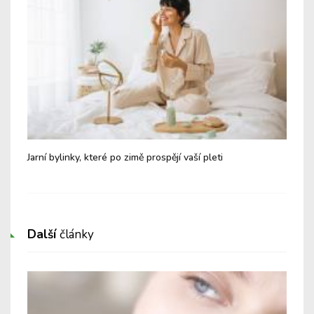
dit
Jarní bylinky, které po zimě prospějí vaší pleti
Tip
pot
Další
články