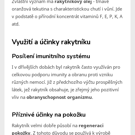
Zvláštní význam má
rakytníkový olej
- tmavě
oranžová tekutina s charakteristickou chutí i vůní. Jde
v podstatě o přírodní koncentrát vitaminů F, E, P, K, A
atd.
Využití a účinky rakytníku
Posílení imunitního systému
I v dřívějších dobách byl rakytník často využíván pro
celkovou podporu imunity a obranu proti vzniku
různých nemocí. Již z předchozího výčtu prospěšných
látek, jež rakytník obsahuje, je zřejmý jeho pozitivní
vliv na
obranyschopnost organizmu
.
Příznivé účinky na pokožku
Rakytník velmi dobře působí na
regeneraci
pokožky
. Z tohoto důvodu se používá k výrobě