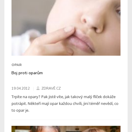
OPAR
Boj proti oparům
19.04.2012
ZDRAVĚ.CZ
Trpíte na opary? Pak jistě víte, jak takový malý flíček dokáže
potrápit. Někteří mají opar každou chvíli, jiní téměř nevědí, co
to opar je.