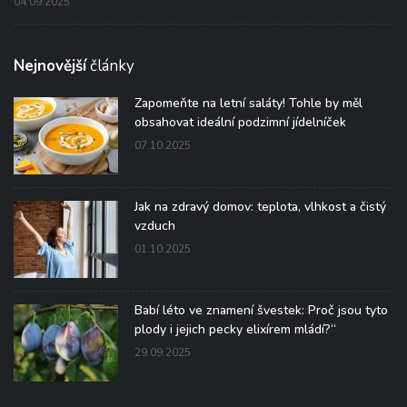
04.09.2025
Nejnovější
články
Zapomeňte na letní saláty! Tohle by měl
obsahovat ideální podzimní jídelníček
07.10.2025
Jak na zdravý domov: teplota, vlhkost a čistý
vzduch
01.10.2025
Babí léto ve znamení švestek: Proč jsou tyto
plody i jejich pecky elixírem mládí?“
29.09.2025