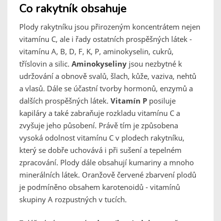
Co rakytník obsahuje
Plody rakytníku jsou přirozeným koncentrátem nejen
vitamínu C, ale i řady ostatních prospěšných látek -
vitamínu A, B, D, F, K, P, aminokyselin, cukrů,
tříslovin a silic.
Aminokyseliny
jsou nezbytné k
udržování a obnově svalů, šlach, kůže, vaziva, nehtů
a vlasů. Dále se účastní tvorby hormonů, enzymů a
dalších prospěšných látek.
Vitamín P
posiluje
kapiláry a také zabraňuje rozkladu vitamínu C a
zvyšuje jeho působení. Právě tím je způsobena
vysoká odolnost vitamínu C v plodech rakytníku,
který se dobře uchovává i při sušení a tepelném
zpracování. Plody dále obsahují kumariny a mnoho
minerálních látek. Oranžově červené zbarvení plodů
je podmíněno obsahem karotenoidů - vitamínů
skupiny A rozpustných v tucích.