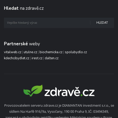
Hledat
na zdravě.cz
HLEDAT
Partnerské
weby
vitalweb.cz
|
utulne.cz
|
biochemicka.cz
|
spolubydlo.cz
kdechcibydlet.cz
|
irest.cz
|
dalten.cz
Provozovatelem serveru zdrave.cz je DIAMANTAN investment s.r.o., se
sídlem Na Harfě 916/9a, Vysočany, 190 00 Praha 9, IČ: 03494349,
zapsaná v obchodním rejstříku vedeném Městským soudem v Praze,