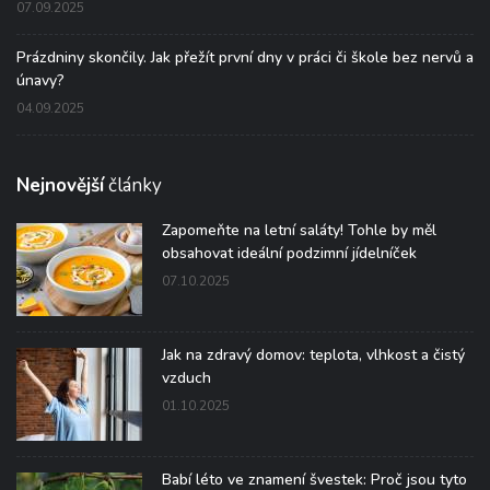
07.09.2025
Prázdniny skončily. Jak přežít první dny v práci či škole bez nervů a
únavy?
04.09.2025
Nejnovější
články
Zapomeňte na letní saláty! Tohle by měl
obsahovat ideální podzimní jídelníček
07.10.2025
Jak na zdravý domov: teplota, vlhkost a čistý
vzduch
01.10.2025
Babí léto ve znamení švestek: Proč jsou tyto