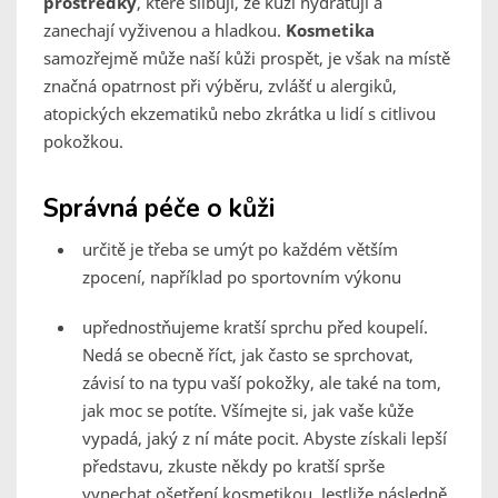
prostředky
, které slibují, že kůži hydratují a
zanechají vyživenou a hladkou.
Kosmetika
samozřejmě může naší kůži prospět, je však na místě
značná opatrnost při výběru, zvlášť u alergiků,
atopických ekzematiků nebo zkrátka u lidí s citlivou
pokožkou.
Správná péče o kůži
určitě je třeba se umýt po každém větším
zpocení, například po sportovním výkonu
upřednostňujeme kratší sprchu před koupelí.
Nedá se obecně říct, jak často se sprchovat,
závisí to na typu vaší pokožky, ale také na tom,
jak moc se potíte. Všímejte si, jak vaše kůže
vypadá, jaký z ní máte pocit. Abyste získali lepší
představu, zkuste někdy po kratší sprše
vynechat ošetření kosmetikou. Jestliže následně