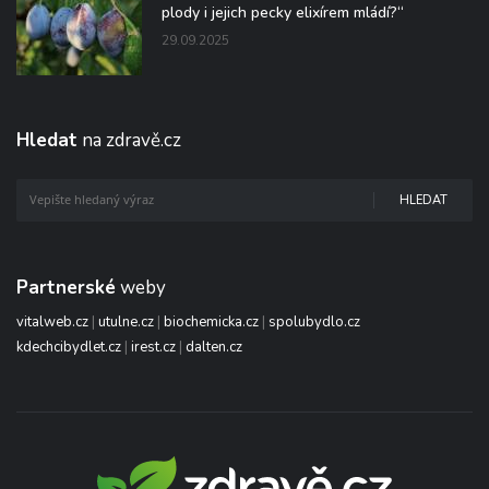
plody i jejich pecky elixírem mládí?“
29.09.2025
Hledat
na zdravě.cz
HLEDAT
Partnerské
weby
vitalweb.cz
|
utulne.cz
|
biochemicka.cz
|
spolubydlo.cz
kdechcibydlet.cz
|
irest.cz
|
dalten.cz