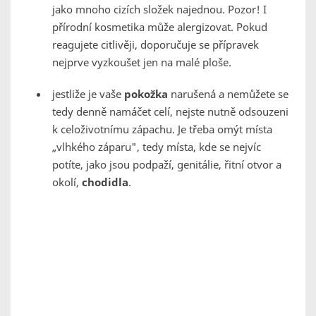
jako mnoho cizích složek najednou. Pozor! I
přírodní kosmetika může alergizovat. Pokud
reagujete citlivěji, doporučuje se přípravek
nejprve vyzkoušet jen na malé ploše.
jestliže je vaše
pokožka
narušená a nemůžete se
tedy denně namáčet celí, nejste nutně odsouzeni
k celoživotnímu zápachu. Je třeba omýt místa
„vlhkého záparu", tedy místa, kde se nejvíc
potíte, jako jsou podpaží, genitálie, řitní otvor a
okolí,
chodidla
.