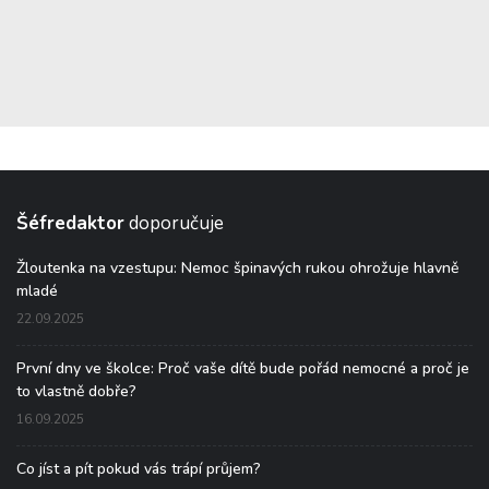
Šéfredaktor
doporučuje
Žloutenka na vzestupu: Nemoc špinavých rukou ohrožuje hlavně
mladé
22.09.2025
První dny ve školce: Proč vaše dítě bude pořád nemocné a proč je
to vlastně dobře?
16.09.2025
Co jíst a pít pokud vás trápí průjem?