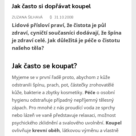
Jak často si dopřávat koupel
ZUZANA ŠILHAVÁ
31.10.2008
Lidové přísloví praví, že čistota je půl
zdraví, cyničtí současníci dodávají, že špína
je zdraví celé. Jak důležitá je péče o čistotu
našeho těla?
Jak často se koupat?
Myjeme se v první řadě proto, abychom z kůže
odstranili špínu, prach, pot, částečky zrohovatělé
kůže, bakterie a zbytky kosmetiky.
Péče
o osobní
hygienu odstraňuje případný nepříjemný tělesný
zápach. Pro mnohé z nás proudící voda ze sprchy
nebo lázeň ve vaně představuje relaxaci, možnost
psychického zklidnění a svalového uvolnění.
Koupel
ovlivňuje
krevní oběh
, látkovou výměnu a vlastně