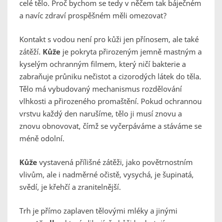
celé tělo. Proč bychom se tedy v něčem tak báječném
a navíc zdraví prospěšném měli omezovat?
Kontakt
s vodou není pro kůži jen přínosem, ale také
zátěží.
Kůže
je pokryta přirozeným jemně mastným a
kyselým ochranným filmem, který ničí bakterie a
zabraňuje průniku nečistot a cizorodých látek do těla.
Tělo má vybudovaný mechanismus rozdělování
vlhkosti a přirozeného promaštění. Pokud ochrannou
vrstvu každý den narušíme, tělo ji musí znovu a
znovu obnovovat, čímž se vyčerpáváme a stáváme se
méně odolní.
Kůže
vystavená přílišné zátěži, jako povětrnostním
vlivům, ale i nadměrné očistě, vysychá, je šupinatá,
svědí, je křehčí a zranitelnější.
Trh je přímo zaplaven tělovými mléky a jinými