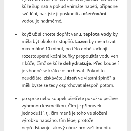
kůže šupinatí a pokud vnímáte napětí, případně
svědění, pak jste ji poškodili a
ošetřování
vodou je nadměrné.
když už si chcete dopřát vanu,
teplota vody
by
měla být okolo 37 stupňů.
Lázeň
by měla trvat
maximálně 10 minut, po této době začínají
rozestoupené kožní buňky propouštět vodu ven
z kůže, čímž se kůže
dehydratuje
. Před koupelí
je vhodné se krátce osprchovat. Pokud to
neuděláte, získáváte „
lázeň
ve vlastní špíně" a
měli byste se tedy osprchovat alespoň potom.
po sprše nebo koupeli ošetřete
pokožku pečlivě
vybranou kosmetikou. Čím je přípravek
jednodušší, tj. čím méně je toho ve složení
výrobku napsáno, tím lépe, protože
nepředstavuje takový náraz pro vaši imunitu