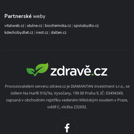
Partnerské
weby
vitalweb.cz
|
utulne.cz
|
biochemicka.cz
|
spolubydlo.cz
kdechcibydlet.cz
|
irest.cz
|
dalten.cz
Provozovatelem serveru zdrave.cz je DIAMANTAN investment s.r.o., se
sídlem Na Harfě 916/9a, Vysočany, 190 00 Praha 9, IČ: 03494349,
zapsaná v obchodním rejstříku vedeném Městským soudem v Praze,
oddíl C, vložka 232692.