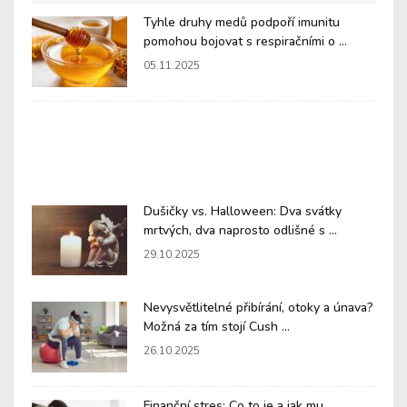
Tyhle druhy medů podpoří imunitu
pomohou bojovat s respiračními o ...
05.11.2025
Dušičky vs. Halloween: Dva svátky
mrtvých, dva naprosto odlišné s ...
29.10.2025
Nevysvětlitelné přibírání, otoky a únava?
Možná za tím stojí Cush ...
26.10.2025
Finanční stres: Co to je a jak mu