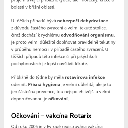
bolesti v břišní oblasti.
U těžších případů bývá
nebezpečí dehydratace
z důvodu častého zvracení a velmi tekuté stolice,
čímž dochází k rychlému
odvodňování organismu
.
Je proto velmi důležité doplňovat pravidelně tekutiny
v průběhu nemoci i v případě častého zvracení. U
těžších případů této infekce či při jakýchkoli
pochybnostech je lepší navštívit lékaře.
Přibližně do týdne by měla
rotavirová infekce
odeznít.
Přísná hygiena
je velmi důležitá, ale je to
jen částečná prevence, tou nejspolehlivější a velmi
doporučovanou je
očkování
.
Očkování – vakcína Rotarix
Od roku 2006 je v Evropě registrována vakcína