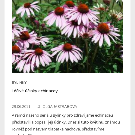
BYLINKY
Léčivé účinky echinacey
29.06.2011
OLGA JASTRABOVÁ
V rámci našeho seriálu Bylinky pro zdraví jsme echinaceu
představili a popsali její účinky. Dnes si tuto květinu, známou
rovněž pod názvem třapatka nachová, představíme