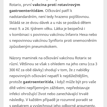
Rotarix, první
vakcína proti rotavirovým
gastroenteritidám
. Očkování patří k
nadstandardním, není tedy hrazeno pojišťovnou.
Skládá se ze dvou dávek a u nás se podává dětem
mezi 9. a 24. týdnem věku. Látka je bezpečná i
v kombinaci s povinnou vakcínou Infanrix Hexa nebo
s nepovinnou vakcínou Synflorix proti onemocněním
způsobeným pneumokokem.
Názory maminek na očkování vakcínou Rotarix se
různí. Většinou se však s ohledem na jeho cenu (cca 3
300 Kč za obě dávky) shodují v tom, že z nabídky
nepovinných očkování nepatří k nejdůležitějším,
protože
gastroenteritida
, i když může být pro vaše
dítě velmi nepříjemným zážitkem, nepředstavuje
infekci ohrožující život nebo zanechávající trvalé
následky. V každém případě je rozumné poradit se
s pediatrem a vyslechnout jeho odborné argumenty.