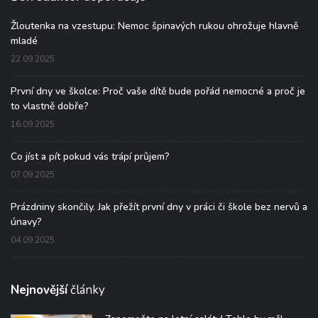
Žloutenka na vzestupu: Nemoc špinavých rukou ohrožuje hlavně
mladé
22.09.2025
První dny ve školce: Proč vaše dítě bude pořád nemocné a proč je
to vlastně dobře?
16.09.2025
Co jíst a pít pokud vás trápí průjem?
07.09.2025
Prázdniny skončily. Jak přežít první dny v práci či škole bez nervů a
únavy?
04.09.2025
Nejnovější
články