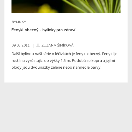
BYLINKY
Fenykl obecný - bylinky pro zdraví
09.03.2011
ZUZANA ŠIMÍKOVÁ
Další bylinou naší série o léčivkách je fenykl obecný. Fenykl je
rostlina vyrůstající do výšky 1,5 m. Podobá se kopru a jejími
plody jsou dvounažky zelené nebo nahnědlé barvy.