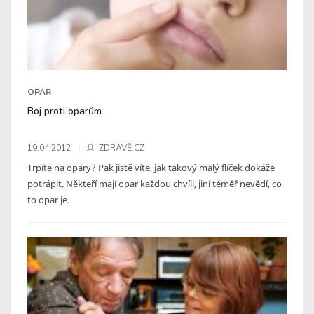
OPAR
Boj proti oparům
19.04.2012
ZDRAVĚ.CZ
Trpíte na opary? Pak jistě víte, jak takový malý flíček dokáže
potrápit. Někteří mají opar každou chvíli, jiní téměř nevědí, co
to opar je.