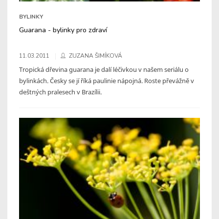
BYLINKY
Guarana - bylinky pro zdraví
11.03.2011
ZUZANA ŠIMÍKOVÁ
Tropická dřevina guarana je dalí léčivkou v našem seriálu o
bylinkách. Česky se jí říká paulinie nápojná. Roste převážně v
deštných pralesech v Brazílii.