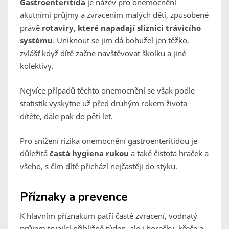
Gastroenteritida
je název pro onemocnění
akutními průjmy a zvracením malých dětí, způsobené
právě
rotaviry, které napadají sliznici trávicího
systému
. Uniknout se jim dá bohužel jen těžko,
zvlášť když dítě začne navštěvovat školku a jiné
kolektivy.
Nejvíce případů těchto onemocnění se však podle
statistik vyskytne už před druhým rokem života
dítěte, dále pak do pěti let.
Pro snížení rizika onemocnění gastroenteritidou je
důležitá
častá hygiena rukou
a také čistota hraček a
všeho, s čím dítě přichází nejčastěji do styku.
Příznaky a prevence
K hlavním příznakům patří časté zvracení, vodnatý
průjem trvající přibližně týden, ale i horečky, křeče a