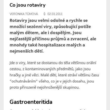
Co jsou rotaviry
VERONIKA TŮMOVÁ
02.03.2011
Rotaviry jsou velmi odolné a rychle se
množící sezónní viry, způsobující potíže
malým dětem, ale i dospělým. Jsou
nejčastější příčinou průjmů a zvracení, ale
mnohdy také hospitalizace malých a
nejmenších dětí.
Jde o viry, které se dostanou do těla většinou orální
cestou, z kontaminovaných předmětů, jako jsou
hračky a jiné věci. Malé děti, které stráví většinu času
“ochutnáváním“ všeho, co je v jejich dosahu, jsou
proto přirozeně nejohroženější skupinou.
Gastroenteritida