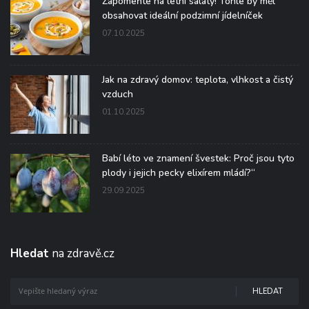
Zapomeňte na letní saláty! Tohle by měl
obsahovat ideální podzimní jídelníček
07.10.2025
Jak na zdravý domov: teplota, vlhkost a čistý
vzduch
01.10.2025
Babí léto ve znamení švestek: Proč jsou tyto
plody i jejich pecky elixírem mládí?“
29.09.2025
Hledat
na zdravě.cz
HLEDAT