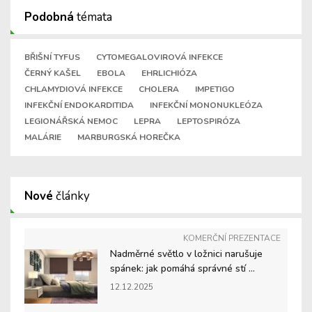
Podobná
témata
BŘIŠNÍ TYFUS
CYTOMEGALOVIROVÁ INFEKCE
ČERNÝ KAŠEL
EBOLA
EHRLICHIÓZA
CHLAMYDIOVÁ INFEKCE
CHOLERA
IMPETIGO
INFEKČNÍ ENDOKARDITIDA
INFEKČNÍ MONONUKLEÓZA
LEGIONÁŘSKÁ NEMOC
LEPRA
LEPTOSPIRÓZA
MALÁRIE
MARBURGSKÁ HOREČKA
Nové
články
KOMERČNÍ PREZENTACE
Nadměrné světlo v ložnici narušuje
spánek: jak pomáhá správné stí ...
12.12.2025