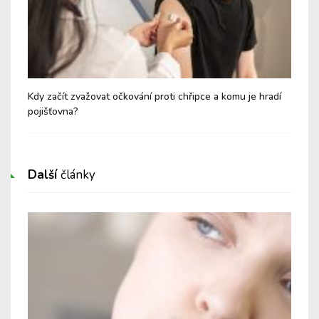
řit
Kdy začít zvažovat očkování proti chřipce a komu je hradí
Pro
pojišťovna?
Další
články