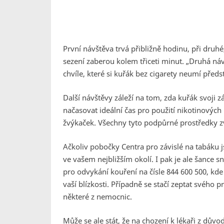
První návštěva trvá přibližně hodinu, při druhé
sezení zaberou kolem třiceti minut.
„Druhá náv
chvíle, které si kuřák bez cigarety neumí předs
Další návštěvy záleží na tom, zda kuřák svoji z
načasovat ideální čas pro použití nikotinových 
žvýkaček. Všechny tyto podpůrné prostředky zv
Ačkoliv pobočky Centra pro závislé na tabáku 
ve vašem nejbližším okolí. I pak je ale šance 
pro odvykání kouření na čísle 844 600 500, kde
vaší blízkosti. Případně se stačí zeptat svého pr
některé z nemocnic.
Může se ale stát, že na chození k lékaři z důvo