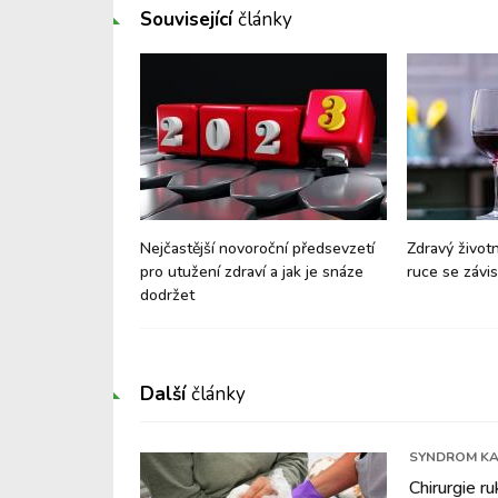
Související
články
 a cév - znáte
Nejčastější novoroční předsevzetí
Zdravý životn
ti prevence?
pro utužení zdraví a jak je snáze
ruce se závi
dodržet
Další
články
SYNDROM KA
Chirurgie ru