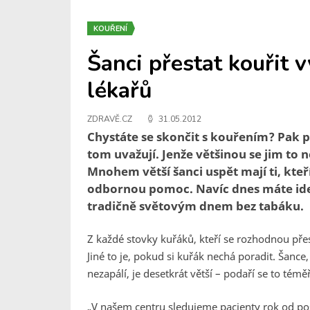
KOUŘENÍ
Šanci přestat kouřit 
lékařů
ZDRAVĚ.CZ
31.05.2012
Chystáte se skončit s kouřením? Pak p
tom uvažují. Jenže většinou se jim to ne
Mnohem větší šanci uspět mají ti, kteř
odbornou pomoc. Navíc dnes máte ide
tradičně světovým dnem bez tabáku.
Z každé stovky kuřáků, kteří se rozhodnou přesta
Jiné to je, pokud si kuřák nechá poradit. Šanc
nezapálí, je desetkrát větší – podaří se to téměř
„V našem centru sledujeme pacienty rok od posl