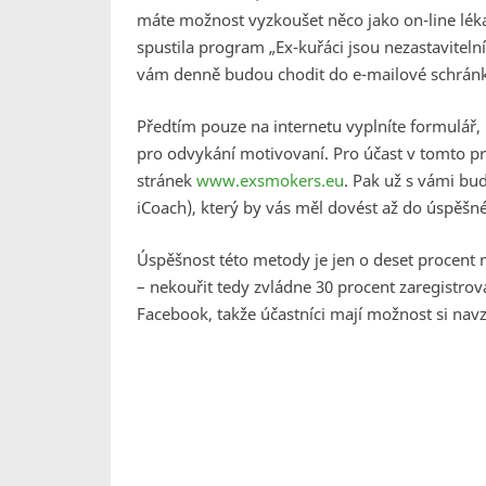
máte možnost vyzkoušet něco jako on-line léka
spustila program „Ex-kuřáci jsou nezastaviteln
vám denně budou chodit do e-mailové schrán
Předtím pouze na internetu vyplníte formulář, po
pro odvykání motivovaní. Pro účast v tomto pr
stránek
www.exsmokers.eu
. Pak už s vámi bu
iCoach), který by vás měl dovést až do úspěšn
Úspěšnost této metody je jen o deset procent 
– nekouřit tedy zvládne 30 procent zaregistro
Facebook, takže účastníci mají možnost si nav