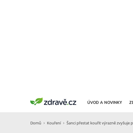
ÚVOD A NOVINKY
Z
Domů
Kouření
Šanci přestat kouřit výrazně zvyšuje