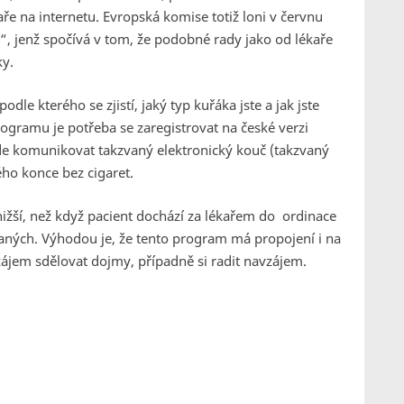
ře na internetu. Evropská komise totiž loni v červnu
í“, jenž spočívá v tom, že podobné rady jako od lékaře
ky.
dle kterého se zjistí, jaký typ kuřáka jste a jak jste
ogramu je potřeba se zaregistrovat na české verzi
de komunikovat takzvaný elektronický kouč (takzvaný
ého konce bez cigaret.
nižší, než když pacient dochází za lékařem do ordinace
vaných. Výhodou je, že tento program má propojení i na
zájem sdělovat dojmy, případně si radit navzájem.