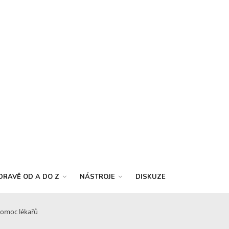
DRAVĚ OD A DO Z
NÁSTROJE
DISKUZE
 pomoc lékařů