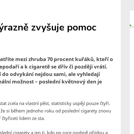
výrazně zvyšuje pomoc
atříte mezi zhruba 70 procent kuřáků, kteří o
podaří a k cigaretě se dřív či později vrátí.
í do odvykání nejdou sami, ale vyhledají
ální možnost – poslední květnový den je
t zcela na vlastní pěst, statisticky uspějí pouze čtyři.
e, že si během jednoho roku od poslední cigarety znovu
 čtyřiceti lidem ze sta.
ední cigarety a jen ti, kdo po roce osobně přijdou a