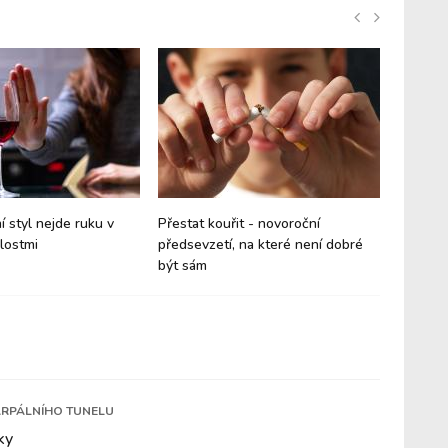
í styl nejde ruku v
Přestat kouřit - novoroční
Jak dos
slostmi
předsevzetí, na které není dobré
zpět do
být sám
RPÁLNÍHO TUNELU
ky