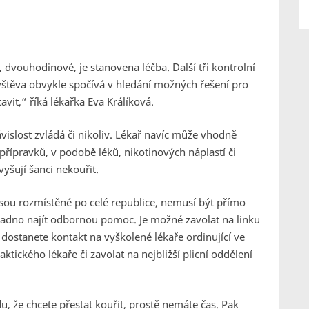
, dvouhodinové, je stanovena léčba. Další tři kontrolní
štěva obvykle spočívá v hledání možných řešení pro
tavit,“
říká lékařka Eva Králíková.
ávislost zvládá či nikoliv. Lékař navíc může vhodně
přípravků, v podobě léků, nikotinových náplastí či
yšují šanci nekouřit.
jsou rozmístěné po celé republice, nemusí být přímo
snadno najít odbornou pomoc. Je možné zavolat na linku
 dostanete kontakt na vyškolené lékaře ordinující ve
aktického lékaře či zavolat na nejbližší plicní oddělení
du, že chcete přestat kouřit, prostě nemáte čas. Pak