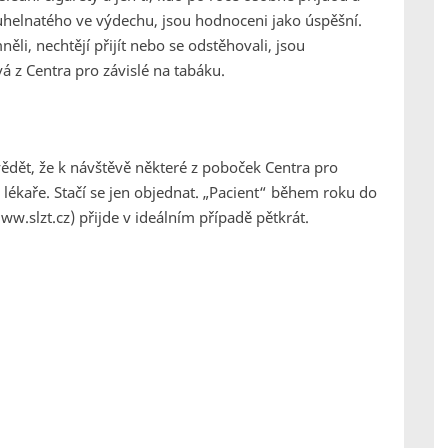
uhelnatého ve výdechu, jsou hodnoceni jako úspěšní.
něli, nechtějí přijít nebo se odstěhovali, jsou
á z Centra pro závislé na tabáku.
vědět, že k návštěvě některé z poboček Centra pro
 lékaře. Stačí se jen objednat. „Pacient“ během roku do
 ww.slzt.cz) přijde v ideálním případě pětkrát.