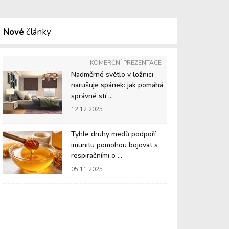
Nové
články
KOMERČNÍ PREZENTACE
Nadměrné světlo v ložnici
narušuje spánek: jak pomáhá
správné stí ...
12.12.2025
Tyhle druhy medů podpoří
imunitu pomohou bojovat s
respiračními o ...
05.11.2025