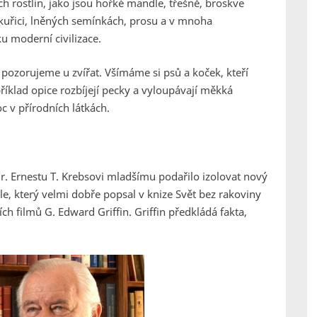
h rostlin, jako jsou hořké mandle, třešně, broskve
kukuřici, lněných semínkách, prosu a v mnoha
ku moderní civilizace.
u pozorujeme u zvířat. Všímáme si psů a koček, kteří
apříklad opice rozbíjejí pecky a vyloupávají měkká
oc v přírodních látkách.
. Ernestu T. Krebsovi mladšímu podařilo izolovat nový
le, který velmi dobře popsal v knize Svět bez rakoviny
 filmů G. Edward Griffin. Griffin předkládá fakta,