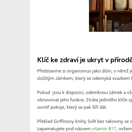
Klíč ke zdraví je ukryt v přírod
Představme si organismus jako dům, v němž j
složitým zámkem, který se odemyká svazkem klíč
Pokud jsou k dispozici, odemknou zámek a vše,
obnovovat jeho funkce. Ztráta jediného klíče 
uvnitř pokoje, který se pak šíří dál.
Překlad Griffinovy knihy Svět bez rakoviny se z
zapamatujete pod názvem
vitamin B17
, ovšem