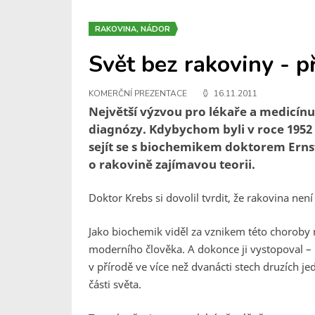
RAKOVINA, NÁDOR
Svět bez rakoviny - p
KOMERČNÍ PREZENTACE
16.11.2011
Největší výzvou pro lékaře a medicínu
diagnózy. Kdybychom byli v roce 1952
sejít se s biochemikem doktorem Erns
o rakovině zajímavou teorii.
Doktor Krebs si dovolil tvrdit, že rakovina ne
Jako biochemik viděl za vznikem této choroby 
moderního člověka. A dokonce ji vystopoval – 
v přírodě ve více než dvanácti stech druzích je
části světa.