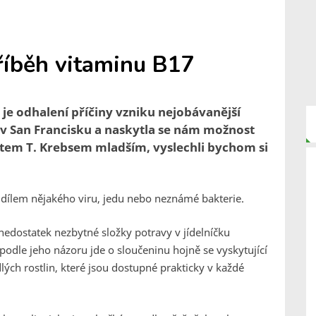
říběh vitaminu B17
 je odhalení příčiny vzniku nejobávanější
 v San Francisku a naskytla se nám možnost
tem T. Krebsem mladším, vyslechli bychom si
ní dílem nějakého viru, jedu nebo neznámé bakterie.
nedostatek nezbytné složky potravy v jídelníčku
podle jeho názoru jde o sloučeninu hojně se vyskytující
dlých rostlin, které jsou dostupné prakticky v každé