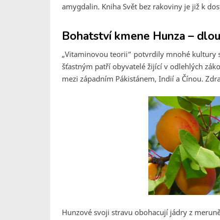
amygdalin. Kniha Svět bez rakoviny je již k dos
Bohatství kmene Hunza – dlou
„Vitaminovou teorii“ potvrdily mnohé kultury 
šťastným patří obyvatelé žijící v odlehlých zá
mezi západním Pákistánem, Indií a Čínou. Zdraví
Hunzové svoji stravu obohacují jádry z meruně