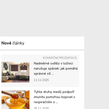
Nové
články
KOMERČNÍ PREZENTACE
Nadměrné světlo v ložnici
narušuje spánek: jak pomáhá
správné stí ...
12.12.2025
Tyhle druhy medů podpoří
imunitu pomohou bojovat s
respiračními o ...
05.11.2025