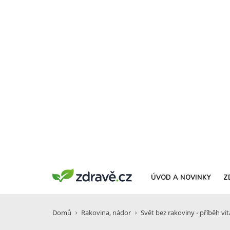
ÚVOD A NOVINKY
Z
Domů
Rakovina, nádor
Svět bez rakoviny - příběh v