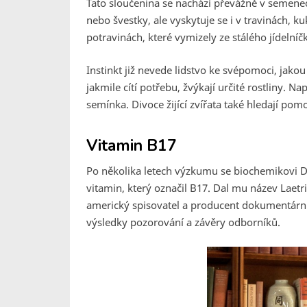
Tato sloučenina se nachází převážně v semenec
nebo švestky, ale vyskytuje se i v travinách, 
potravinách, které vymizely ze stálého jídelníč
Instinkt již nevede lidstvo ke svépomoci, jako
jakmile cítí potřebu, žvýkají určité rostliny. N
semínka. Divoce žijící zvířata také hledají pom
Vitamin B17
Po několika letech výzkumu se biochemikovi Dr
vitamin, který označil B17. Dal mu název Laetri
americký spisovatel a producent dokumentárních
výsledky pozorování a závěry odborníků.