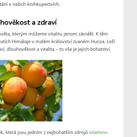
tání v našich knihkupectvích.
hověkost a zdraví
světa, kterým můžeme vitalitu jenom závidět. K těm
koutích Himálaje v malém království zvaném Hunza. Leží
, dlouhověkost a vitalita – to vše je jejich bohatství.
k, která jsou jedním z nejbohatším zdrojů
vitaminu