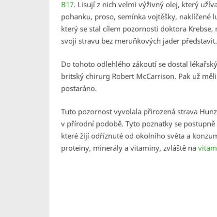
B17
. Lisují z nich velmi výživný olej, který uží
pohanku, proso, semínka vojtěšky, naklíčené l
který se stal cílem pozornosti doktora Krebse
svoji stravu bez meruňkových jader představit.
Do tohoto odlehlého zákoutí se dostal lékařsk
britský chirurg Robert McCarrison. Pak už měl
postaráno.
Tuto pozornost vyvolala přirozená strava Hu
v přírodní podobě. Tyto poznatky se postupně 
které žijí odříznuté od okolního světa a konzum
proteiny, minerály a vitaminy, zvláště na
vitam