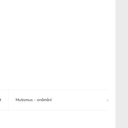
t
Mutismus - oněmění