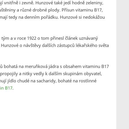
vají vnitřně i zevně. Hunzové také jedí hodně zeleniny,
uštěniny a různé drobné plody. Přísun vitaminu B17,
, mají tedy na denním pořádku. Hunzové si nedokážou
ý tým a v roce 1922 o tom přinesl článek uznávaný
i Hunzové o návštěvy dalších zástupců lékařského světa
nzů bohatá na meruňková jádra s obsahem vitaminu B17
propojily a nitky vedly k dalším skupinám obyvatel,
ují jídlo chudé na sacharidy, bohaté na rostlinné
in B17
.