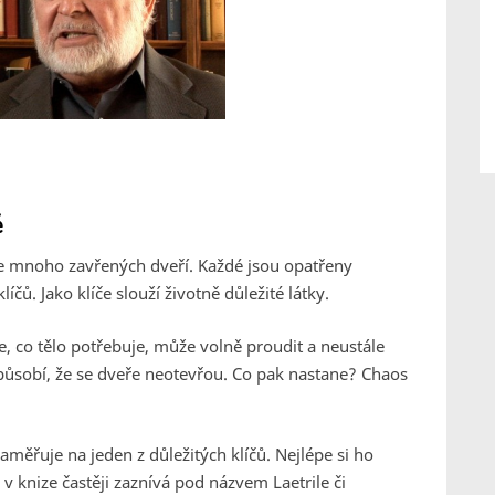
ě
e mnoho zavřených dveří. Každé jsou opatřeny
ů. Jako klíče slouží životně důležité látky.
 co tělo potřebuje, může volně proudit a neustále
způsobí, že se dveře neotevřou. Co pak nastane? Chaos
aměřuje na jeden z důležitých klíčů. Nejlépe si ho
 v knize častěji zaznívá pod názvem Laetrile či