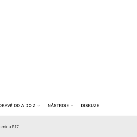
DRAVĚ OD A DO Z
NÁSTROJE
DISKUZE
itaminu B17