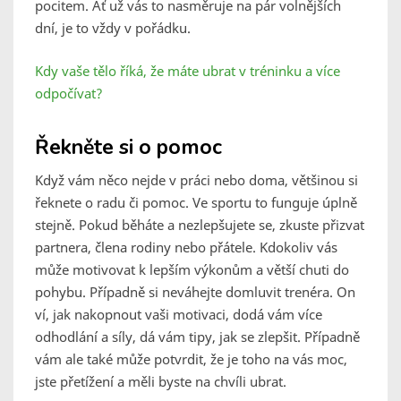
pocitem. Ať už vás to nasměruje na pár volnějších
dní, je to vždy v pořádku.
Kdy vaše tělo říká, že máte ubrat v tréninku a více
odpočívat?
Řekněte si o pomoc
Když vám něco nejde v práci nebo doma, většinou si
řeknete o radu či pomoc. Ve sportu to funguje úplně
stejně. Pokud běháte a nezlepšujete se, zkuste přizvat
partnera, člena rodiny nebo přátele. Kdokoliv vás
může motivovat k lepším výkonům a větší chuti do
pohybu. Případně si neváhejte domluvit trenéra. On
ví, jak nakopnout vaši motivaci, dodá vám více
odhodlání a síly, dá vám tipy, jak se zlepšit. Případně
vám ale také může potvrdit, že je toho na vás moc,
jste přetížení a měli byste na chvíli ubrat.