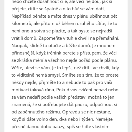
nebo chcete dosáhnout cíle, ale věci nejdou, jak si
přejete, cítíte se špatně a o to hůř se vám daří.
Například běháte a máte dnes v plánu uběhnout pět
kilometrů, ale přitom už během druhého cítíte, že to
není ono a sotva se plazíte, a tak byste se nejradši
vrátili domů. Zapomeňte v tuhle chvíli na přemáhání.
Naopak, klidně to otočte a běžte domů. Je mnohem
přínosnější, když trénink berete s přístupem, že věci
se zkrátka mění a všechno nejde pořád podle plánu.
Věřte, uleví se vám. Je to lepší, než dřít i ve chvíli, kdy
to viditelně nemá smysl. Smiřte se s tím, že to proste
někdy nejde, přijměte to a nebude to pak pro vaši
motivaci taková rána. Pokud vás cvičení nebaví nebo
se vám nedaří podle vašich představ, možná to jen
znamená, že si potřebujete dát pauzu, odpočinout si
od zaběhnutého režimu. Opravdu se nic nestane,
když si dáte volno den, dva nebo i týden. Nemějte
přesně danou dobu pauzy, spíš se řiďte vlastním