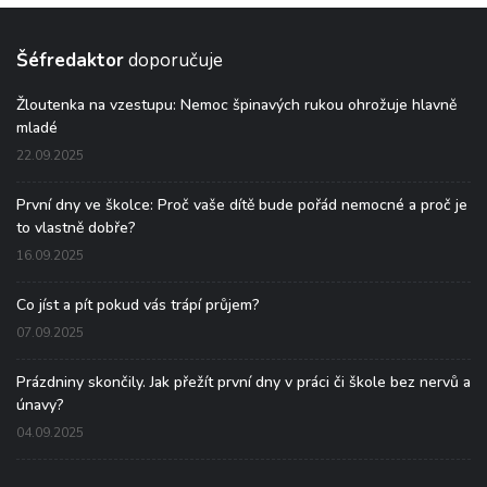
Šéfredaktor
doporučuje
Žloutenka na vzestupu: Nemoc špinavých rukou ohrožuje hlavně
mladé
22.09.2025
První dny ve školce: Proč vaše dítě bude pořád nemocné a proč je
to vlastně dobře?
16.09.2025
Co jíst a pít pokud vás trápí průjem?
07.09.2025
Prázdniny skončily. Jak přežít první dny v práci či škole bez nervů a
únavy?
04.09.2025