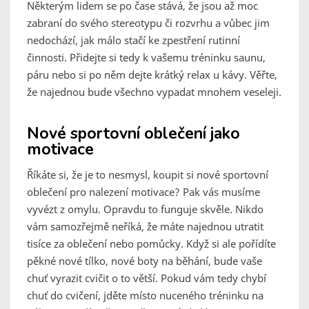
Některým lidem se po čase stává, že jsou až moc
zabraní do svého stereotypu či rozvrhu a vůbec jim
nedochází, jak málo stačí ke zpestření rutinní
činnosti. Přidejte si tedy k vašemu tréninku saunu,
páru nebo si po něm dejte krátký relax u kávy. Věřte,
že najednou bude všechno vypadat mnohem veseleji.
Nové sportovní oblečení jako
motivace
Říkáte si, že je to nesmysl, koupit si nové sportovní
oblečení pro nalezení motivace? Pak vás musíme
vyvézt z omylu. Opravdu to funguje skvěle. Nikdo
vám samozřejmě neříká, že máte najednou utratit
tisíce za oblečení nebo pomůcky. Když si ale pořídíte
pěkné nové tílko, nové boty na běhání, bude vaše
chuť vyrazit cvičit o to větší. Pokud vám tedy chybí
chuť do cvičení, jděte místo nuceného tréninku na