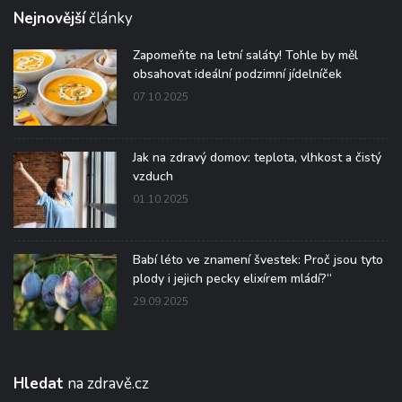
Nejnovější
články
Zapomeňte na letní saláty! Tohle by měl
obsahovat ideální podzimní jídelníček
07.10.2025
Jak na zdravý domov: teplota, vlhkost a čistý
vzduch
01.10.2025
Babí léto ve znamení švestek: Proč jsou tyto
plody i jejich pecky elixírem mládí?“
29.09.2025
Hledat
na zdravě.cz