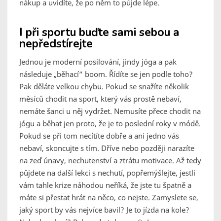
nákup a uvidíte, že po něm to půjde lépe.
I při sportu buďte sami sebou a
nepředstírejte
Jednou je moderní posilování, jindy jóga a pak
následuje „běhací“ boom. Řídíte se jen podle toho?
Pak děláte velkou chybu. Pokud se snažíte několik
měsíců chodit na sport, který vás prostě nebaví,
nemáte šanci u něj vydržet. Nemusíte přece chodit na
jógu a běhat jen proto, že je to poslední roky v módě.
Pokud se při tom necítíte dobře a ani jedno vás
nebaví, skoncujte s tím. Dříve nebo později narazíte
na zeď únavy, nechutenství a ztrátu motivace. Až tedy
půjdete na další lekci s nechutí, popřemýšlejte, jestli
vám tahle krize náhodou neříká, že jste tu špatně a
máte si přestat hrát na něco, co nejste. Zamyslete se,
jaký sport by vás nejvíce bavil? Je to jízda na kole?