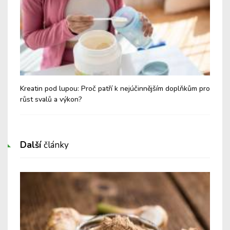
Kreatin pod lupou: Proč patří k nejúčinnějším doplňkům pro
Těl
růst svalů a výkon?
dec
Další
články