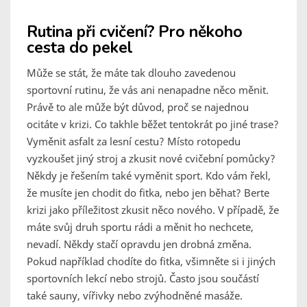
Rutina při cvičení? Pro někoho
cesta do pekel
Může se stát, že máte tak dlouho zavedenou
sportovní rutinu, že vás ani nenapadne něco měnit.
Právě to ale může být důvod, proč se najednou
ocitáte v krizi. Co takhle běžet tentokrát po jiné trase?
Vyměnit asfalt za lesní cestu? Místo rotopedu
vyzkoušet jiný stroj a zkusit nové cvičební pomůcky?
Někdy je řešením také vyměnit sport. Kdo vám řekl,
že musíte jen chodit do fitka, nebo jen běhat? Berte
krizi jako příležitost zkusit něco nového. V případě, že
máte svůj druh sportu rádi a měnit ho nechcete,
nevadí. Někdy stačí opravdu jen drobná změna.
Pokud například chodíte do fitka, všimněte si i jiných
sportovních lekcí nebo strojů. Často jsou součástí
také sauny, vířivky nebo zvýhodněné masáže.