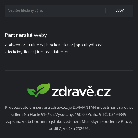
HLEDAT
Partnerské
weby
vitalweb.cz
|
utulne.cz
|
biochemicka.cz
|
spolubydlo.cz
kdechcibydlet.cz
|
irest.cz
|
dalten.cz
Provozovatelem serveru zdrave.cz je DIAMANTAN investment s.r.o., se
sídlem Na Harfě 916/9a, Vysočany, 190 00 Praha 9, IČ: 03494349,
zapsaná v obchodním rejstříku vedeném Městským soudem v Praze,
oddíl C, vložka 232692.