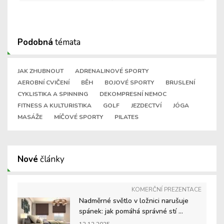
Podobná
témata
JAK ZHUBNOUT
ADRENALINOVÉ SPORTY
AEROBNÍ CVIČENÍ
BĚH
BOJOVÉ SPORTY
BRUSLENÍ
CYKLISTIKA A SPINNING
DEKOMPRESNÍ NEMOC
FITNESS A KULTURISTIKA
GOLF
JEZDECTVÍ
JÓGA
MASÁŽE
MÍČOVÉ SPORTY
PILATES
Nové
články
KOMERČNÍ PREZENTACE
Nadměrné světlo v ložnici narušuje
spánek: jak pomáhá správné stí ...