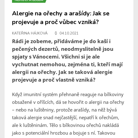
Alergie na ořechy a arašídy: Jak se
projevuje a proč vůbec vzniká?
KATEŘINA HÁJKOVÁ
04.10.2021
Rádi je zobeme, přidáváme je do kaší i
pečených dezertů, neodmyslitelně jsou
spjaty s Vánocemi. Všichni si je ale
vychutnat nemohou, zejména ti, kteří mají
alergii na ořechy. Jak se taková alergie
projevuje a proč vlastně vzniká?
Když imunitní systém přehnaně reaguje na bílkoviny
obsažené v oříšcích, dá se hovořit o alergii na ořechy
– nebo na luštěniny, protože arašídy, na něž bývá
taková alergie snad nejčastější, nepatří k ořechům,
ale k luštěninám. Tělo s bílkovinou ořechů nakládá
jako s potenciální hrozbou a bojuje s ní. Takovou