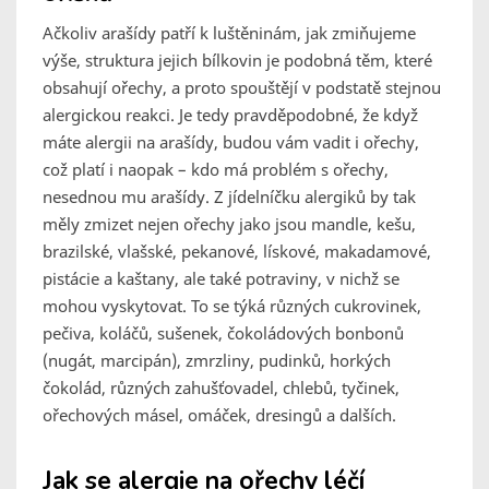
Ačkoliv arašídy patří k luštěninám, jak zmiňujeme
výše, struktura jejich bílkovin je podobná těm, které
obsahují ořechy, a proto spouštějí v podstatě stejnou
alergickou reakci. Je tedy pravděpodobné, že když
máte alergii na arašídy, budou vám vadit i ořechy,
což platí i naopak – kdo má problém s ořechy,
nesednou mu arašídy. Z jídelníčku alergiků by tak
měly zmizet nejen ořechy jako jsou mandle, kešu,
brazilské, vlašské, pekanové, lískové, makadamové,
pistácie a kaštany, ale také potraviny, v nichž se
mohou vyskytovat. To se týká různých cukrovinek,
pečiva, koláčů, sušenek, čokoládových bonbonů
(nugát, marcipán), zmrzliny, pudinků, horkých
čokolád, různých zahušťovadel, chlebů, tyčinek,
ořechových másel, omáček, dresingů a dalších.
Jak se alergie na ořechy léčí