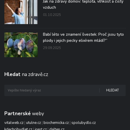
Jak na zdravý domov: teplota, vlhkost a čistý
vzduch
01.10.2025
Babí léto ve znamení švestek: Proč jsou tyto
plody i jejich pecky elixírem mládí?“
29.09.2025
Hledat
na zdravě.cz
HLEDAT
Partnerské
weby
vitalweb.cz
|
utulne.cz
|
biochemicka.cz
|
spolubydlo.cz
kdechcibydlet.cz
|
irest.cz
|
dalten.cz