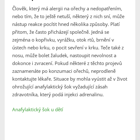
Člověk, který má alergii na ořechy a nedopatřením,
nebo tím, že to ještě netuší, některý z nich sní, může
nástup reakce pocítit hned několika způsoby. Platí
přitom, že často přicházejí společně. Jedná se
zejména o kopřivku, vyrážku, otok rtů, brnění v
ústech nebo krku, o pocit sevření v krku. Teče také z
nosu, může bolet žaludek, nastoupit nevolnost a
dokonce i zvracení. Pokud některé z těchto projevů
zaznamenáte po konzumaci ořechů, neprodleně
kontaktujte lékaře. Situace by mohla vyústit až v život
ohrožující anafylaktický šok vyžadující zásah
zdravotníka, který podá injekci adrenalinu.
Anafylaktický šok u dětí