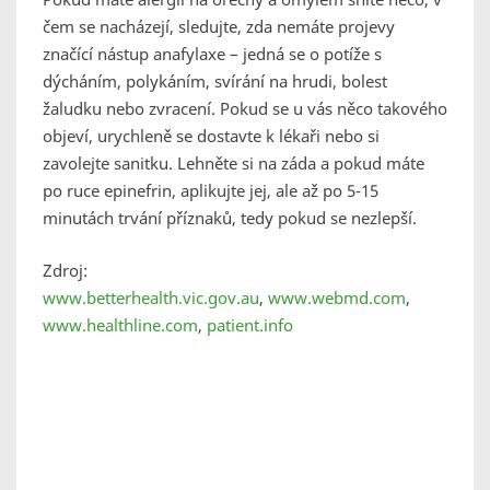
čem se nacházejí, sledujte, zda nemáte projevy
značící nástup anafylaxe – jedná se o potíže s
dýcháním, polykáním, svírání na hrudi, bolest
žaludku nebo zvracení. Pokud se u vás něco takového
objeví, urychleně se dostavte k lékaři nebo si
zavolejte sanitku. Lehněte si na záda a pokud máte
po ruce epinefrin, aplikujte jej, ale až po 5-15
minutách trvání příznaků, tedy pokud se nezlepší.
Zdroj:
www.betterhealth.vic.gov.au
,
www.webmd.com
,
www.healthline.com
,
patient.info