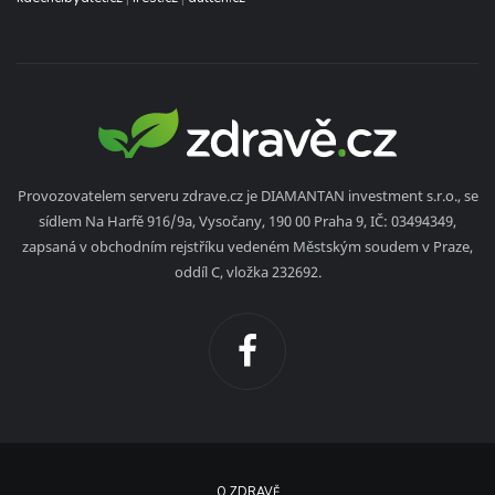
Provozovatelem serveru zdrave.cz je DIAMANTAN investment s.r.o., se
sídlem Na Harfě 916/9a, Vysočany, 190 00 Praha 9, IČ: 03494349,
zapsaná v obchodním rejstříku vedeném Městským soudem v Praze,
oddíl C, vložka 232692.
O ZDRAVĚ