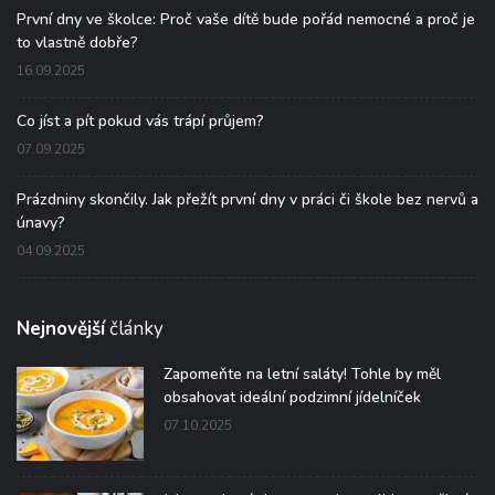
První dny ve školce: Proč vaše dítě bude pořád nemocné a proč je
to vlastně dobře?
16.09.2025
Co jíst a pít pokud vás trápí průjem?
07.09.2025
Prázdniny skončily. Jak přežít první dny v práci či škole bez nervů a
únavy?
04.09.2025
Nejnovější
články
Zapomeňte na letní saláty! Tohle by měl
obsahovat ideální podzimní jídelníček
07.10.2025