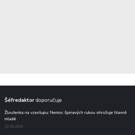
Šéfredaktor
doporučuje
Žloutenka na vzestupu: Nemoc špinavých rukou ohrožuje hlavně
mladé
22.09.2025