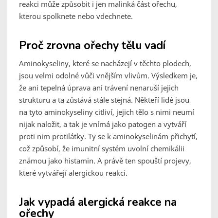
reakci může způsobit i jen malinká část ořechu,
kterou spolknete nebo vdechnete.
Proč zrovna ořechy tělu vadí
Aminokyseliny, které se nacházejí v těchto plodech,
jsou velmi odolné vůči vnějším vlivům. Výsledkem je,
že ani tepelná úprava ani trávení nenaruší jejich
strukturu a ta zůstává stále stejná. Někteří lidé jsou
na tyto aminokyseliny citliví, jejich tělo s nimi neumí
nijak naložit, a tak je vnímá jako patogen a vytváří
proti nim protilátky. Ty se k aminokyselinám přichytí,
což způsobí, že imunitní systém uvolní chemikálii
známou jako histamin. A právě ten spouští projevy,
které vytvářejí alergickou reakci.
Jak vypadá alergická reakce na
ořechy