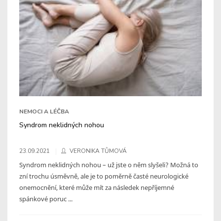
NEMOCI A LÉČBA
Syndrom neklidných nohou
23.09.2021
VERONIKA TŮMOVÁ
Syndrom neklidných nohou – už jste o něm slyšeli? Možná to
zní trochu úsměvně, ale je to poměrně časté neurologické
onemocnění, které může mít za následek nepříjemné
spánkové poruc ...