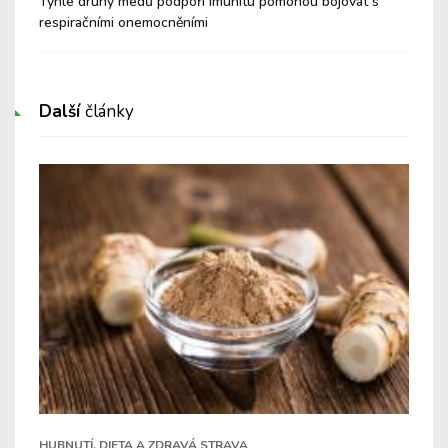
é a
Tyhle druhy medů podpoří imunitu pomohou bojovat s
Nev
respiračními onemocněními
Cu
Další
články
HUBNUTÍ, DIETA A ZDRAVÁ STRAVA