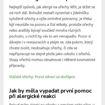
Nejlepší způsob, jak alergii na ořechy léčit, je držet se
od nich dál. Bohužel nestačí vynechat z jídelníčku
vyloženě ořechy a výše zmíněné potraviny, je třeba
být neustále na pozoru a číst etikety, protože ořechy
nebo arašídy bývají součástí mnoha různých
pochutin, u nichž by vás to ani nenapadlo. Pozor si
dávejte i v restauracích a ptejte se, zda pokrm, který
chcete zvolit, neobsahuje ořechy, či zda se
nepřipravuje na stejné ploše jako cokoliv z ořechů.
Stopy ořechů mohou obsahovat i některé kosmetické
přípravky.
Vlašské ořechy: Porce zdraví ve skořápce
Jak by měla vypadat první pomoc
při alergické reakci
Pokud máte alergii na ořechy a omylem sníte něco, v