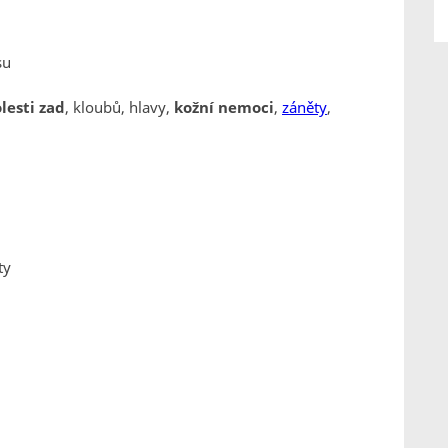
su
lesti zad
, kloubů, hlavy,
kožní nemoci
,
záněty
,
ty