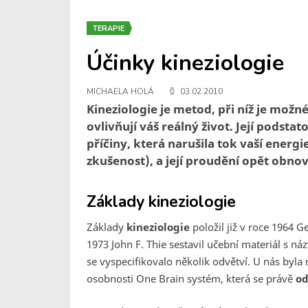
TERAPIE
Účinky kineziologie
MICHAELA HOLÁ
03.02.2010
Kineziologie je metod, při níž je možné
ovlivňují váš reálný život. Její podsta
příčiny, která narušila tok vaší energi
zkušenost), a její proudění opět obnov
Základy kineziologie
Základy
kineziologie
položil již v roce 1964 
1973 John F. Thie sestavil učební materiál s ná
se vyspecifikovalo několik odvětví. U nás byla
osobnosti One Brain systém, která se právě
od