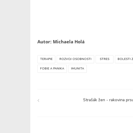
Autor: Michaela Holá
TERAPIE
ROZVOJ OSOBNOSTI
STRES
BOLESTI 
FOBIE A PANIKA
IMUNITA
Strašák žen - rakovina prs