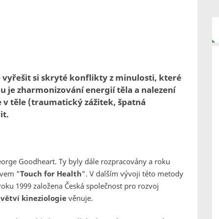
 vyřešit si skryté konflikty z minulosti, které
tou je zharmonizování energií těla a nalezení
e v těle (traumatický zážitek, špatná
it.
George Goodheart. Ty byly dále rozpracovány a roku
zvem "
Touch for Health
". V dalším vývoji této metody
 roku 1999 založena Česká společnost pro rozvoj
větví kineziologie
věnuje.