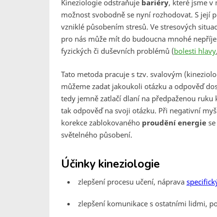
Kineziologie odstraňuje
bariéry
, které jsme v
možnost svobodně se nyní rozhodovat. S její 
vzniklé působením stresů. Ve stresových situací
pro nás může mít do budoucna mnohé nepříje
fyzických či duševních problémů (
bolesti hlavy
Tato metoda pracuje s tzv. svalovým (kineziol
můžeme zadat jakoukoli otázku a odpověď do
tedy jemně zatlačí dlaní na předpaženou ruku 
tak odpověď na svoji otázku. Při negativní myšl
korekce zablokovaného
proudění energie
se
světelného působení.
Účinky kineziologie
zlepšení procesu učení, náprava
specific
zlepšení komunikace s ostatními lidmi, 