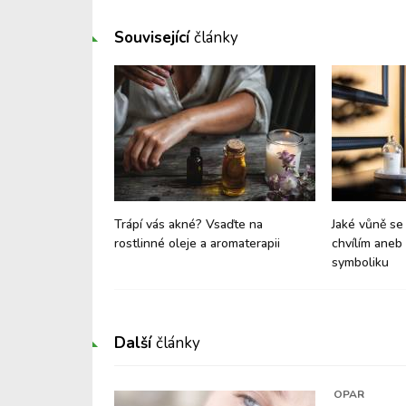
Související
články
roj otevření
Trápí vás akné? Vsaďte na
Jaké vůně se
rostlinné oleje a aromaterapii
chvílím aneb 
symboliku
Další
články
OPAR