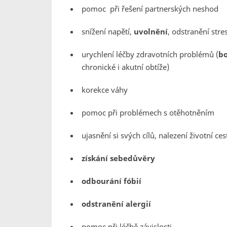
pomoc při řešení partnerských neshod
snížení napětí,
uvolnění
, odstranění stre
urychlení léčby zdravotních problémů (
bo
chronické i akutní obtíže)
korekce váhy
pomoc při problémech s otěhotněním
ujasnění si svých cílů, nalezení životní ces
získání sebedůvěry
odbourání fóbií
odstranění alergií
pomoc při léčbě závislosti