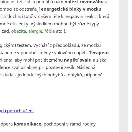
 minulosti získali a pomáhá nám
nalézt rovnováhu
a
pomocí se odstraňují
energetické bloky v mozku
ch dochází totiž v našem těle k negativní reakci, která
mné důsledky. Výsledkem mohou být různé typy
, zad,
obezita
,
alergie
,
fóbie
atd.).
ogickým) testem. Vychází z předpokladu, že mozku
staneme v podobě změny svalového napětí.
Terapeut
klienta, aby mohl pocítit změnu
napětí svalu
a získal
ence sval oslábne, při pozitivní zesílí. Následná
 skládá z jednoduchých pohybů a dotyků, případně
kých poruch učení
podpora
komunikace
, pochopení v rámci rodiny