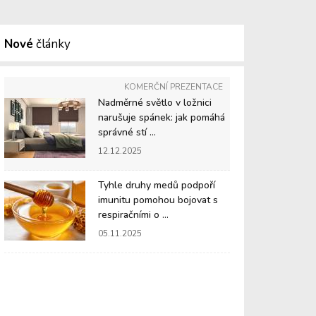
Nové
články
KOMERČNÍ PREZENTACE
Nadměrné světlo v ložnici
narušuje spánek: jak pomáhá
správné stí ...
12.12.2025
Tyhle druhy medů podpoří
imunitu pomohou bojovat s
respiračními o ...
05.11.2025