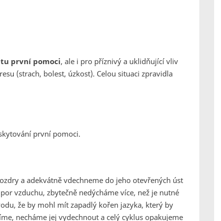
itu první pomoci
, ale i pro příznivý a uklidňující vliv
esu (strach, bolest, úzkost). Celou situaci zpravidla
oskytování první pomoci.
ozdry a adekvátně vdechneme do jeho otevřených úst
odpor vzduchu, zbytečně nedýcháme více, než je nutné
vodu, že by mohl mít zapadlý kořen jazyka, který by
íme, necháme jej vydechnout a celý cyklus opakujeme