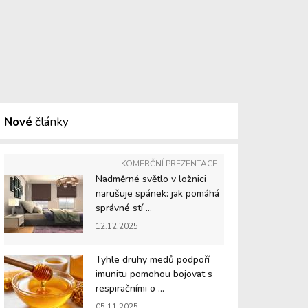
Nové
články
KOMERČNÍ PREZENTACE
Nadměrné světlo v ložnici
narušuje spánek: jak pomáhá
správné stí ...
12.12.2025
Tyhle druhy medů podpoří
imunitu pomohou bojovat s
respiračními o ...
05.11.2025