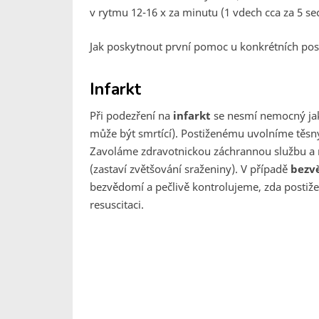
v rytmu 12-16 x za minutu (1 vdech cca za 5 sec
Jak poskytnout první pomoc u konkrétních post
Infarkt
Při podezření na
infarkt
se nesmí nemocný jak
může být smrtící). Postiženému uvolníme těsn
Zavoláme zdravotnickou záchrannou službu a 
(zastaví zvětšování sraženiny). V případě
bezv
bezvědomí a pečlivě kontrolujeme, zda postiž
resuscitaci.