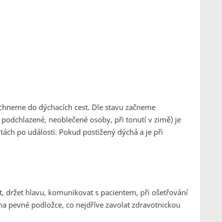
echneme do dýchacích cest. Dle stavu začneme
u podchlazené, neoblečené osoby, při tonutí v zimě) je
ách po události. Pokud postižený dýchá a je při
t, držet hlavu, komunikovat s pacientem, při ošetřování
a pevné podložce, co nejdříve zavolat zdravotnickou