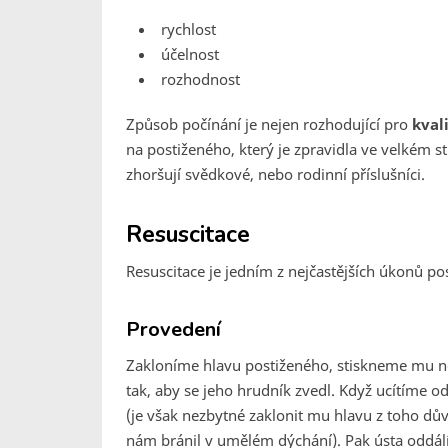
rychlost
účelnost
rozhodnost
Způsob počínání je nejen rozhodující pro
kval
na postiženého, který je zpravidla ve velkém str
zhoršují svědkové, nebo rodinní příslušníci.
Resuscitace
Resuscitace je jedním z nejčastějších úkonů p
Provedení
Zakloníme hlavu postiženého, stiskneme mu n
tak, aby se jeho hrudník zvedl. Když ucítíme 
(je však nezbytné zaklonit mu hlavu z toho dů
nám bránil v umělém dýchání). Pak ústa oddál