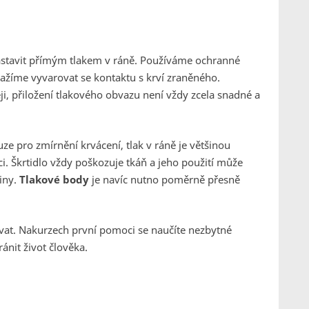
zastavit přímým tlakem v ráně. Používáme ochranné
nažíme vyvarovat se kontaktu s krví zraněného.
eji, přiložení tlakového obvazu není vždy zcela snadné a
ze pro zmírnění krvácení, tlak v ráně je většinou
i. Škrtidlo vždy poškozuje tkáň a jeho použití může
iny.
Tlakové body
je navíc nutno poměrně přesně
at. Nakurzech první pomoci se naučíte nezbytné
ánit život člověka.