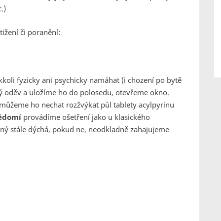
.)
ižení či poranění:
koli fyzicky ani psychicky namáhat (i chození po bytě
ý oděv a uložíme ho do polosedu, otevřeme okno.
můžeme ho nechat rozžvýkat půl tablety acylpyrinu
ědomí
provádíme ošetření jako u klasického
ený stále dýchá, pokud ne, neodkladně zahajujeme