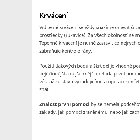
Krvácení
Viditelné krvácení se vždy snažíme omezit či 
prostředky (rukavice). Za všech okolností se s
Tepenné krvácení je nutné zastavit co nejrychl
zabraňuje kontrole rány.
Použití tlakových bodů a škrtidel je vhodné pou
nejúčinnější a nejšetrnější metoda první pomoc
vést až ke stavu vyžadujícímu amputaci končet
znát.
Znalost první pomoci
by se neměla podceňov
základy, jak pomoci zraněnému, nebo jak zachr