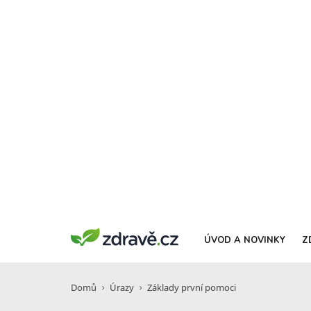
ÚVOD A NOVINKY
Z
Domů
Úrazy
Základy první pomoci