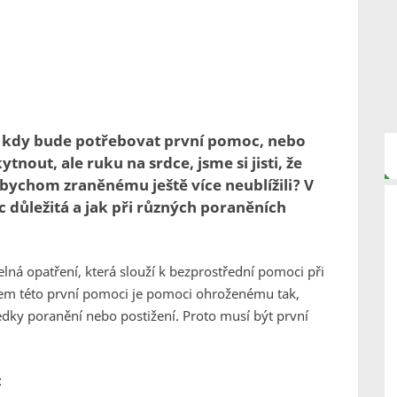
e, kdy bude potřebovat první pomoc, nebo
out, ale ruku na srdce, jsme si jisti, že
bychom zraněnému ještě více neublížili? V
oc důležitá a jak při různých poraněních
lná opatření, která slouží k bezprostřední pomoci při
Cílem této první pomoci je pomoci ohroženému tak,
dky poranění nebo postižení. Proto musí být první
: