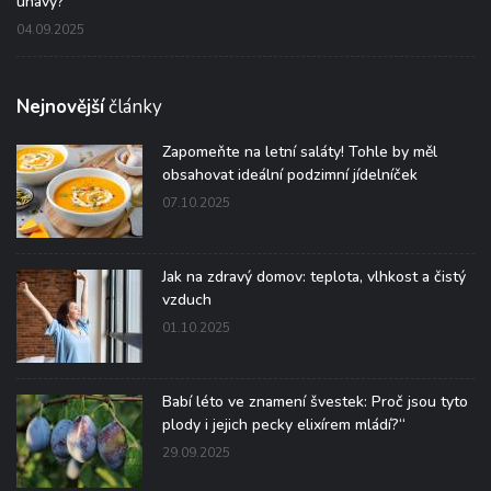
únavy?
04.09.2025
Nejnovější
články
Zapomeňte na letní saláty! Tohle by měl
obsahovat ideální podzimní jídelníček
07.10.2025
Jak na zdravý domov: teplota, vlhkost a čistý
vzduch
01.10.2025
Babí léto ve znamení švestek: Proč jsou tyto
plody i jejich pecky elixírem mládí?“
29.09.2025