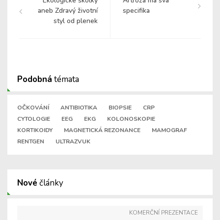
Ekologické školky
Artróza má svá
aneb Zdravý životní
specifika
styl od plenek
Podobná
témata
OČKOVÁNÍ
ANTIBIOTIKA
BIOPSIE
CRP
CYTOLOGIE
EEG
EKG
KOLONOSKOPIE
KORTIKOIDY
MAGNETICKÁ REZONANCE
MAMOGRAF
RENTGEN
ULTRAZVUK
Nové
články
KOMERČNÍ PREZENTACE