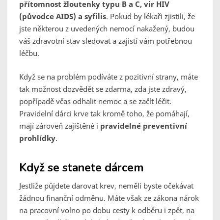
přítomnost žloutenky typu B a C, vir HIV
(původce AIDS) a syfilis
. Pokud by lékaři zjistili, že
jste některou z uvedených nemocí nakažený, budou
váš zdravotní stav sledovat a zajistí vám potřebnou
léčbu.
Když se na problém podíváte z pozitivní strany, máte
tak možnost dozvědět se zdarma, zda jste zdravý,
popřípadě včas odhalit nemoc a se začít léčit.
Pravidelní dárci krve tak kromě toho, že pomáhají,
mají zároveň zajištěné i
pravidelné preventivní
prohlídky
.
Když se stanete dárcem
Jestliže půjdete darovat krev, neměli byste očekávat
žádnou finanční odměnu. Máte však ze zákona nárok
na pracovní volno po dobu cesty k odběru i zpět, na