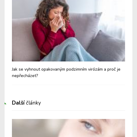
Jak se vyhnout opakovaným podzimním virózám a proč je
Při
nepřecházet?
hlí
Další
články