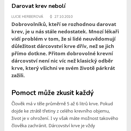
Darovat krev nebolí
LUCIE HERBEROVÁ
27.10.2010
Dobrovolníků, kteří se rozhodnou darovat
krev, je u nás stále nedostatek. Mnozí lékaři
vidí problém v tom, že si lidé neuvědomují
důležitost dárcovství krve dřív, než se jich
přímo dotkne. Přitom dobrovolné krevní
dárcovství není nic víc než klasický odběr
krve, který všichni ve svém životě párkrát
zažili.
Pomoct může zkusit každý
Člověk má v těle průměrně 5 až 6 litrů krve. Pokud
dojde ke ztrátě třetiny z celého krevního objemu,
život je v ohrožení. I vy však máte možnost takového
člověka zachránit. Dárcovství krve je vždy