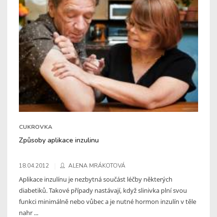
CUKROVKA
Způsoby aplikace inzulinu
18.04.2012
ALENA MRÁKOTOVÁ
Aplikace inzulínu je nezbytná součást léčby některých
diabetiků. Takové případy nastávají, když slinivka plní svou
funkci minimálně nebo vůbec a je nutné hormon inzulín v těle
nahr ...