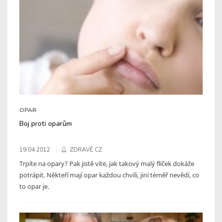
OPAR
Boj proti oparům
19.04.2012
ZDRAVĚ.CZ
Trpíte na opary? Pak jistě víte, jak takový malý flíček dokáže
potrápit. Někteří mají opar každou chvíli, jiní téměř nevědí, co
to opar je.