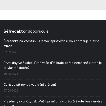
Šéfredaktor
doporučuje
Žloutenka na vzestupu: Nemoc špinavých rukou ohrožuje hlavně
mladé
22.09.2025
První dny ve školce: Proč vaše dítě bude pořád nemocné a proč je
to vlastně dobře?
16.09.2025
Co jíst a pít pokud vás trápí průjem?
07.09.2025
Prázdniny skončily. Jak přežít první dny v práci či škole bez nervů a