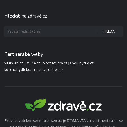
Hledat
na zdravě.cz
HLEDAT
Partnerské
weby
vitalweb.cz
|
utulne.cz
|
biochemicka.cz
|
spolubydlo.cz
kdechcibydlet.cz
|
irest.cz
|
dalten.cz
Provozovatelem serveru zdrave.cz je DIAMANTAN investment s.r.o., se
sídlem Na Harfě 916/9a, Vysočany, 190 00 Praha 9, IČ: 03494349,