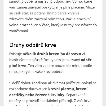
samotný odběr a následný odpočinek. Volno, které
vám zaměstnavatel poskytuje, je plně placené. Může
se však stát, že potenciálního dárce krve ve
zdravotnickém zařízení odmítnou. Pak je pracovní
volno hrazené jen v čase, který je nutný pro návrat do
zaměstnání.
Druhy odběrů krve
Existuje
několik druhů krevního dárcovství
.
Klasickým a nejčastějším typem je takzvaný
odběr
plné krve
. Ten vám zabere pouze pár minut podle
toho, jak rychle vaše krev poteče.
S delší dobou (hodinou až dvěma) počítejte, pokud se
rozhodnete darovat jen
krevní plazmu, krevní
destičky nebo červené krvinky
. Separované
odběry se provádí speciálními přístroji. Z vaší krve