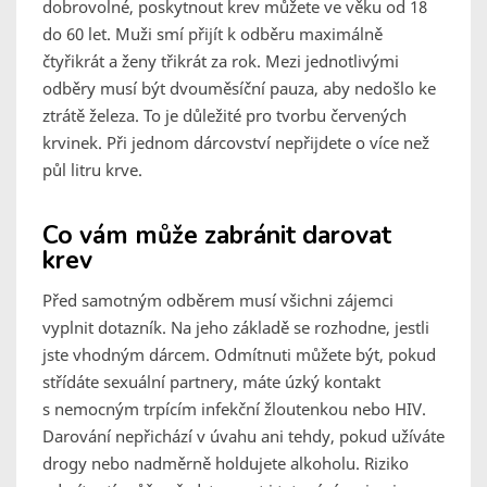
dobrovolné, poskytnout krev můžete ve věku od 18
do 60 let. Muži smí přijít k odběru maximálně
čtyřikrát a ženy třikrát za rok. Mezi jednotlivými
odběry musí být dvouměsíční pauza, aby nedošlo ke
ztrátě železa. To je důležité pro tvorbu červených
krvinek. Při jednom dárcovství nepřijdete o více než
půl litru krve.
Co vám může zabránit darovat
krev
Před samotným odběrem musí všichni zájemci
vyplnit dotazník. Na jeho základě se rozhodne, jestli
jste vhodným dárcem. Odmítnuti můžete být, pokud
střídáte sexuální partnery, máte úzký kontakt
s nemocným trpícím infekční žloutenkou nebo HIV.
Darování nepřichází v úvahu ani tehdy, pokud užíváte
drogy nebo nadměrně holdujete alkoholu. Riziko