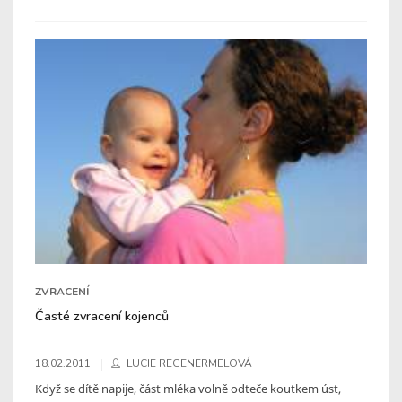
ZVRACENÍ
Časté zvracení kojenců
18.02.2011
LUCIE REGENERMELOVÁ
Když se dítě napije, část mléka volně odteče koutkem úst,