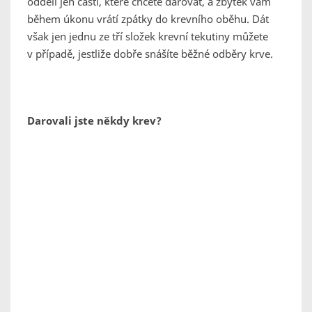
oddělí jen části, které chcete darovat, a zbytek vám
během úkonu vrátí zpátky do krevního oběhu. Dát
však jen jednu ze tří složek krevní tekutiny můžete
v případě, jestliže dobře snášíte běžné odběry krve.
Darovali jste někdy krev?