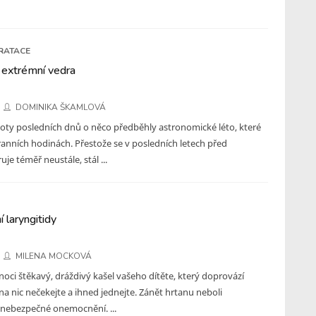
RATACE
 extrémní vedra
DOMINIKA ŠKAMLOVÁ
loty posledních dnů o něco předběhly astronomické léto, které
 ranních hodinách. Přestože se v posledních letech před
je téměř neustále, stál ...
í laryngitidy
MILENA MOCKOVÁ
 noci štěkavý, dráždivý kašel vašeho dítěte, který doprovází
na nic nečekejte a ihned jednejte. Zánět hrtanu neboli
e nebezpečné onemocnění. ...