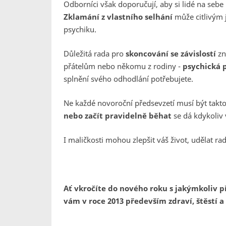
Odborníci však doporučují, aby si lidé na sebe n
Zklamání z vlastního selhání
může citlivým
psychiku.
Důležitá rada pro
skoncování se závislostí
zn
přátelům nebo někomu z rodiny -
psychická 
splnění svého odhodlání potřebujete.
Ne každé novoroční předsevzetí musí být takto
nebo začít pravidelně běhat
se dá kdykoliv
I maličkosti mohou zlepšit váš život, udělat ra
Ať vkročíte do nového roku s jakýmkoliv 
vám v roce 2013 především zdraví, štěstí a 