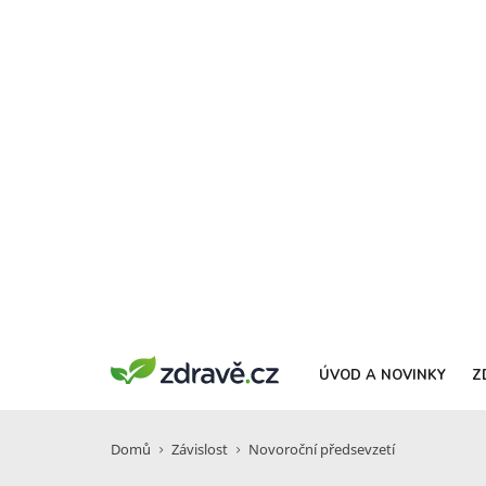
ÚVOD A NOVINKY
Z
Domů
Závislost
Novoroční předsevzetí