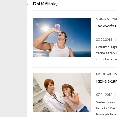
Další
články
VODA A HYD
Jak vydržet
20.06.2013
Extrémní tep
začne zítra v
sluníčkem varu
LARYNGITIDA
Rizika akutn
07.01.2013
Vyděsil vás v
teplota? Pak 
laryngitida j