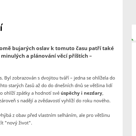
í
Kromě bujarých oslav k tomuto času patří také
 minulých a plánování věcí příštích –
 Byl zobrazován s dvojitou tváří – jedna se ohlížela do
hto starých časů až do do dnešních dnů se většina lidí
o ohlíží zpátky a hodnotí své
úspěchy i nezdary
,
zároveň s nadějí a zvědavostí vyhlíží do roku nového.
ýbá z obav před vlastním selháním, ale pro většinu
čít "nový život".