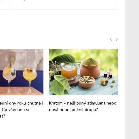
ední dny roku chutně i
Kratom - neškodný stimulant nebo
Suchý ú
! Co všechno si
nová nebezpečná droga?
kdo maj
át?