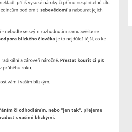
ekladli příliš vysoké nároky či přímo nesplnitelné cíle.
 jedincům podlomit
sebevědomí
a nabourat jejich
í - nebuďte se svým rozhodnutím sami. Svěřte se
podpora blízkého člověka
je to nejdůležitější, co ke
 radikální a zároveň náročné.
Přestat kouřit či pít
 v průběhu roku.
dost vám i vašim blízkým.
přáním či odhodláním, nebo "jen tak", přejeme
radost s vašimi blízkými.