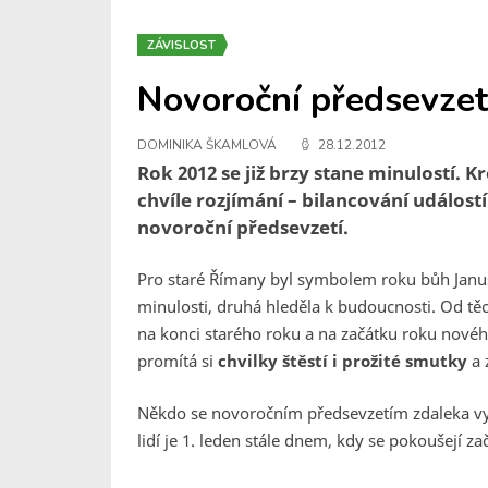
ZÁVISLOST
Novoroční předsevzet
DOMINIKA ŠKAMLOVÁ
28.12.2012
Rok 2012 se již brzy stane minulostí. 
chvíle rozjímání – bilancování událostí
novoroční předsevzetí.
Pro staré Římany byl symbolem roku bůh Janus.
minulosti, druhá hleděla k budoucnosti. Od těc
na konci starého roku a na začátku roku novéh
promítá si
chvilky štěstí i prožité smutky
a 
Někdo se novoročním předsevzetím zdaleka vyh
lidí je 1. leden stále dnem, kdy se pokoušejí za