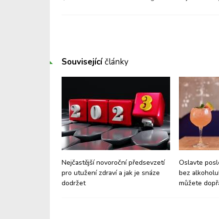
Související
články
ní detox: Jak se
Nejčastější novoroční předsevzetí
Oslavte posl
ních sítí?
pro utužení zdraví a jak je snáze
bez alkoholu
dodržet
můžete dopř