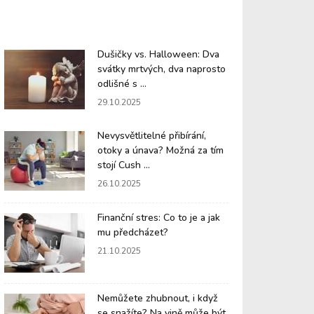
Dušičky vs. Halloween: Dva
svátky mrtvých, dva naprosto
odlišné s ...
29.10.2025
Nevysvětlitelné přibírání,
otoky a únava? Možná za tím
stojí Cush ...
26.10.2025
Finanční stres: Co to je a jak
mu předcházet?
21.10.2025
Nemůžete zhubnout, i když
se snažíte? Na vině může být