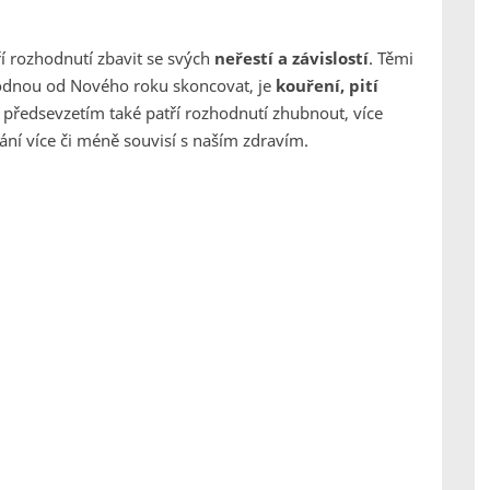
ří rozhodnutí zbavit se svých
neřestí a závislostí
. Těmi
zhodnou od Nového roku skoncovat, je
kouření, pití
předsevzetím také patří rozhodnutí zhubnout, více
lání více či méně souvisí s naším zdravím.