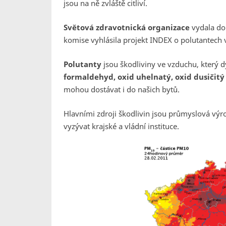
jsou na ně zvláště citliví.
Světová zdravotnická organizace
vydala do
komise vyhlásila projekt INDEX o polutantech v
Polutanty
jsou škodliviny ve vzduchu, který d
formaldehyd, oxid uhelnatý, oxid dusičitý
mohou dostávat i do našich bytů.
Hlavními zdroji škodlivin jsou průmyslová výr
vyzývat krajské a vládní instituce.