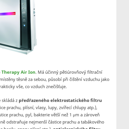
e
Therapy Air Ion
. Má účinný pětiúrovňový filtrační
i umístěny těsně za sebou, působí při čištění vzduchu jako
akticky vše, co vzduch znečišťuje.
e skládá z
předřazeného elektrostatického filtru
ce prachu, plísní, vlasy, lupy, zvířecí chlupy atp.),
tice prachu, pyl, bakterie větší než 1 μm a zároveň
ně odstraňuje nejmenší částice prachu a tabákového