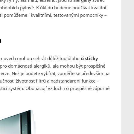
znaky rýmy, astmatu, ekzému. Jsou to alergeny zvířecí
h obdobích pylové. K úklidu budeme používat kvalitní
si pomůžeme i kvalitními, testovanými pomocníky –
u
domovech mohou sehrát důležitou úlohu
čističky
n pro domácnosti alergiků, ale mohou být prospěšné
rze. Než je budete vybírat, zaměřte se především na
učnost, životnost filtrů a nadstandardní funkce –
čisticí systém. Obohacují vzduch i o prospěšné záporné