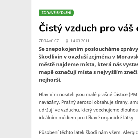
ZDRAVÉ BYDLENÍ
Čistý vzduch pro váš
ZDRAVĚ.CZ
14.03.2011
Se znepokojením posloucháme zprávy 
škodlivin v ovzduší zejména v Moravs
městě najdeme místa, která nás vysta
mapě označují místa s nejvyšším zneči
nejhorší.
Hlavními nositeli jsou malé prašné částice (PM 
navázány. Prašný aerosol obsahuje sírany, amon
udržují ve vzduchu, který vdechujeme dlouhou 
ideálním médiem pro těkavé organické látky.
Působení těchto látek škodí nám všem. Alergic