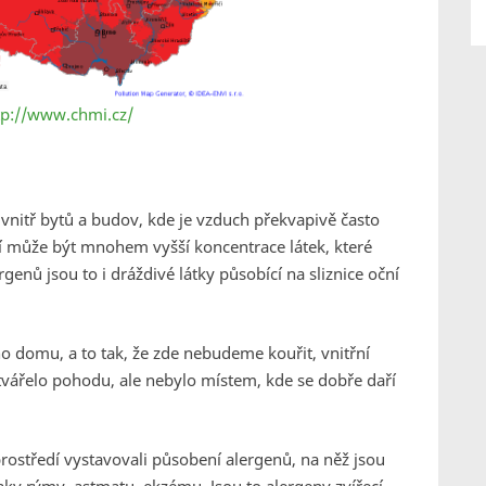
tp://www.chmi.cz/
 uvnitř bytů a budov, kde je vzduch překvapivě často
dí může být mnohem vyšší koncentrace látek, které
nů jsou to i dráždivé látky působící na sliznice oční
 domu, a to tak, že zde nebudeme kouřit, vnitřní
ytvářelo pohodu, ale nebylo místem, kde se dobře daří
prostředí vystavovali působení alergenů, na něž jsou