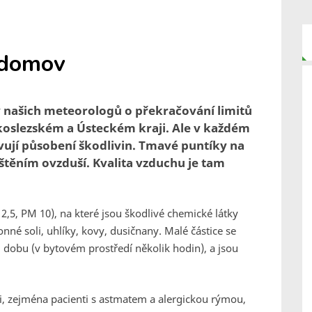
 domov
našich meteorologů o překračování limitů
koslezském a Ústeckém kraji. Ale v každém
vují působení škodlivin. Tmavé puntíky na
štěním ovzduší. Kvalita vzduchu je tam
2,5, PM 10), na které jsou škodlivé chemické látky
né soli, uhlíky, kovy, dusičnany. Malé částice se
dobu (v bytovém prostředí několik hodin), a jsou
i, zejména pacienti s astmatem a alergickou rýmou,