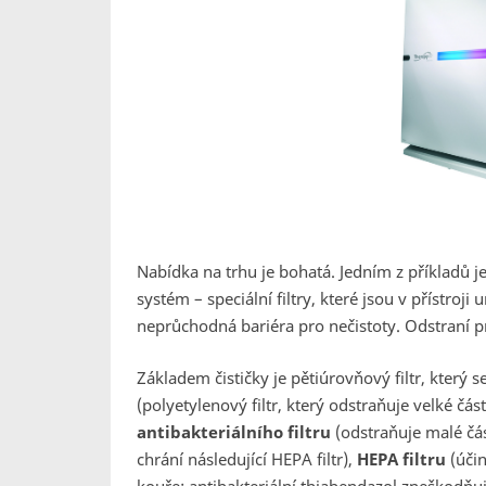
Nabídka na trhu je bohatá. Jedním z příkladů j
systém – speciální filtry, které jsou v přístroj
neprůchodná bariéra pro nečistoty. Odstraní pr
Základem čističky je pětiúrovňový filtr, který s
(polyetylenový filtr, který odstraňuje velké části
antibakteriálního filtru
(odstraňuje malé čás
chrání následující HEPA filtr),
HEPA filtru
(účin