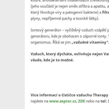
kouře; antibakteriální thiabendazol zneškodňuje
(jeho součástí je nejen směs stříbra a apatitu, 
který likviduje viry a patogenní bakterie) a
fil
plyny, nepříjemné pachy a toxické látky).
Iontový generátor – vyčištěný vzduch vzápětí p
generátoru, kde je obohacen o záporné ionty. T
organismus. Říká se jim
„vzdušné vitaminy“
Vzduch, který dýcháte, ovlivňuje nejen Vaše
všude, kde je to možné.
Více informací o čističce vzduchu Therapy 
najdete na
www.zepter.cz
,
ZDE
nebo na
tel: 