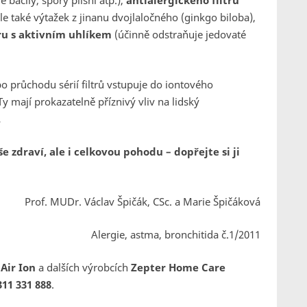
 bacily, spory plísní atp.),
antialergického filtru
ale také výtažek z jinanu dvojlaločného (ginkgo biloba),
tru s aktivním uhlíkem
(účinně odstraňuje jedovaté
o průchodu sérií filtrů vstupuje do iontového
y mají prokazatelně příznivý vliv na lidský
.
 zdraví, ale i celkovou pohodu – dopřejte si ji
Prof. MUDr.
Václav Špičák, CSc. a Marie Špičáková
Alergie, astma, bronchitida č.1/2011
Air Ion
a dalších výrobcích
Zepter
Home Care
311 331 888
.