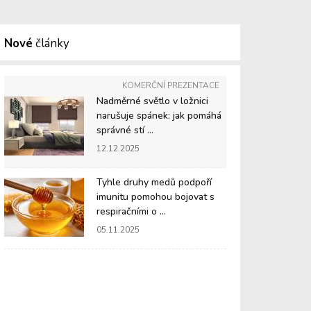
Nové
články
KOMERČNÍ PREZENTACE
Nadměrné světlo v ložnici
narušuje spánek: jak pomáhá
správné stí ...
12.12.2025
Tyhle druhy medů podpoří
imunitu pomohou bojovat s
respiračními o ...
05.11.2025