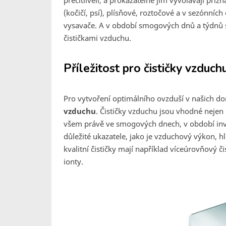
přecitlivělí, a prokazatelně jim vyvolávají pří
(kočičí, psí), plísňové, roztočové a v sezónníc
vysavače. A v období smogových dnů a týdnů 
čističkami vzduchu.
Příležitost pro čističky vzduch
Pro vytvoření optimálního ovzduší v našich 
vzduchu
. Čističky vzduchu jsou vhodné neje
všem právě ve smogových dnech, v období inve
důležité ukazatele, jako je vzduchový výkon, hl
kvalitní čističky mají například víceúrovňový 
ionty.