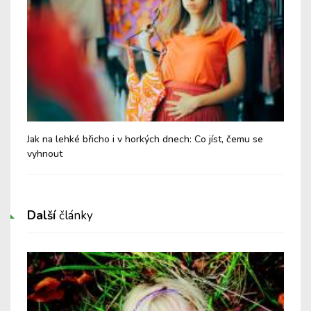
Jak na lehké břicho i v horkých dnech: Co jíst, čemu se
Chy
vyhnout
Další
články