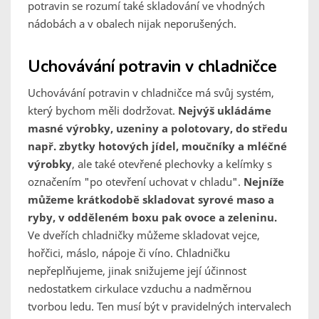
potravin se rozumí také skladování ve vhodných
nádobách a v obalech nijak neporušených.
Uchovávání potravin v chladničce
Uchovávání potravin v chladničce má svůj systém,
který bychom měli dodržovat.
Nejvýš ukládáme
masné výrobky, uzeniny a polotovary, do středu
např. zbytky hotových jídel, moučníky a mléčné
výrobky
, ale také otevřené plechovky a kelímky s
označením "po otevření uchovat v chladu".
Nejníže
můžeme krátkodobě skladovat syrové maso a
ryby, v odděleném boxu pak ovoce a zeleninu.
Ve dveřích chladničky můžeme skladovat vejce,
hořčici, máslo, nápoje či víno. Chladničku
nepřeplňujeme, jinak snižujeme její účinnost
nedostatkem cirkulace vzduchu a nadměrnou
tvorbou ledu. Ten musí být v pravidelných intervalech