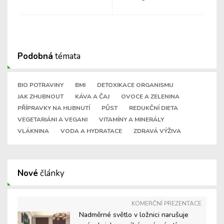
Podobná
témata
BIO POTRAVINY
BMI
DETOXIKACE ORGANISMU
JAK ZHUBNOUT
KÁVA A ČAJ
OVOCE A ZELENINA
PŘÍPRAVKY NA HUBNUTÍ
PŮST
REDUKČNÍ DIETA
VEGETARIÁNI A VEGANI
VITAMÍNY A MINERÁLY
VLÁKNINA
VODA A HYDRATACE
ZDRAVÁ VÝŽIVA
Nové
články
KOMERČNÍ PREZENTACE
Nadměrné světlo v ložnici narušuje