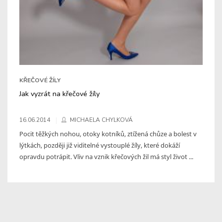
KŘEČOVÉ ŽÍLY
Jak vyzrát na křečové žíly
16.06.2014
MICHAELA CHYLKOVÁ
Pocit těžkých nohou, otoky kotníků, ztížená chůze a bolest v
lýtkách, později již viditelné vystouplé žíly, které dokáží
opravdu potrápit. Vliv na vznik křečových žil má styl život ...