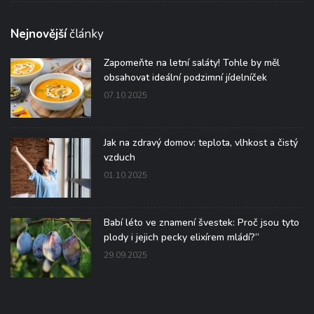
Nejnovější
články
Zapomeňte na letní saláty! Tohle by měl
obsahovat ideální podzimní jídelníček
07.10.2025
Jak na zdravý domov: teplota, vlhkost a čistý
vzduch
01.10.2025
Babí léto ve znamení švestek: Proč jsou tyto
plody i jejich pecky elixírem mládí?“
29.09.2025