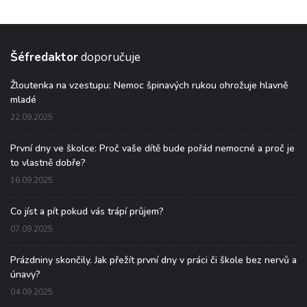
Šéfredaktor
doporučuje
Žloutenka na vzestupu: Nemoc špinavých rukou ohrožuje hlavně
mladé
22.09.2025
První dny ve školce: Proč vaše dítě bude pořád nemocné a proč je
to vlastně dobře?
16.09.2025
Co jíst a pít pokud vás trápí průjem?
07.09.2025
Prázdniny skončily. Jak přežít první dny v práci či škole bez nervů a
únavy?
04.09.2025