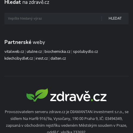
Hledat
na zdravě.cz
HLEDAT
Partnerské
weby
vitalweb.cz
|
utulne.cz
|
biochemicka.cz
|
spolubydlo.cz
kdechcibydlet.cz
|
irest.cz
|
dalten.cz
Provozovatelem serveru zdrave.cz je DIAMANTAN investment s.r.o., se
sídlem Na Harfě 916/9a, Vysočany, 190 00 Praha 9, IČ: 03494349,
zapsaná v obchodním rejstříku vedeném Městským soudem v Praze,
oddíl C, vložka 232692.