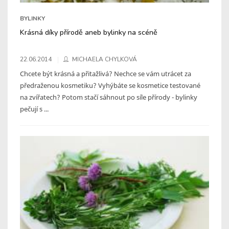
BYLINKY
Krásná díky přírodě aneb bylinky na scéně
22.06.2014
MICHAELA CHYLKOVÁ
Chcete být krásná a přitažlivá? Nechce se vám utrácet za
předraženou kosmetiku? Vyhýbáte se kosmetice testované
na zvířatech? Potom stačí sáhnout po síle přírody - bylinky
pečují s ...