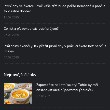
První dny ve školce: Proč vaše dítě bude pořád nemocné a proč je
to vlastně dobře?
16.09.2025
Co jíst a pít pokud vás trápí průjem?
07.09.2025
Prázdniny skončily. Jak přežít první dny v práci či škole bez nervů a
únavy?
04.09.2025
Nejnovější
články
Zapomeňte na letní saláty! Tohle by měl
obsahovat ideální podzimní jídelníček
07.10.2025