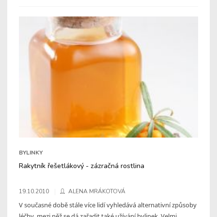
BYLINKY
Rakytník řešetlákový - zázračná rostlina
19.10.2010
ALENA MRÁKOTOVÁ
V současné době stále více lidí vyhledává alternativní způsoby
léčby, mezi něž se dá zařadit také užívání bylinek. Velmi