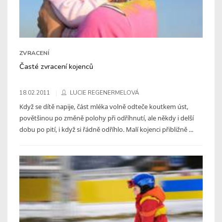
ZVRACENÍ
Časté zvracení kojenců
18.02.2011
LUCIE REGENERMELOVÁ
Když se dítě napije, část mléka volně odteče koutkem úst,
povětšinou po změně polohy při odříhnutí, ale někdy i delší
dobu po pití, i když si řádně odříhlo. Malí kojenci přibližně ...