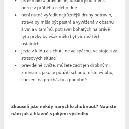
jezte málo a pravidelně, ideální jsou menší
porce v průběhu celého dne
není nutné vyřadit nejrůznější druhy potravin,
strava by měla být pestrá a vyvážená v obsahu
živin a vitamínů, potravin bohatých na právě
tyto prvky by však mělo být víc než těch
ostatních
jezte v klidu a s chutí, ne ve spěchu, ve stoje a za
stresových situací
pravidelně cvičte, můžete začít jen drobnými
změnami, jako je použití schodů místo výtahu,
chození na procházky a podobně
Zkoušeli jste někdy narychlo zhubnout? Napište
nám jak a hlavně s jakými výsledky.