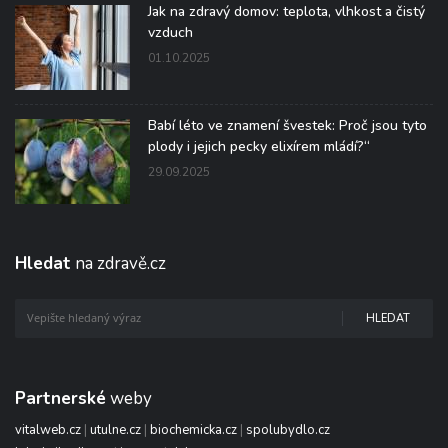
Jak na zdravý domov: teplota, vlhkost a čistý
vzduch
01.10.2025
Babí léto ve znamení švestek: Proč jsou tyto
plody i jejich pecky elixírem mládí?“
29.09.2025
Hledat
na zdravě.cz
HLEDAT
Partnerské
weby
vitalweb.cz
|
utulne.cz
|
biochemicka.cz
|
spolubydlo.cz