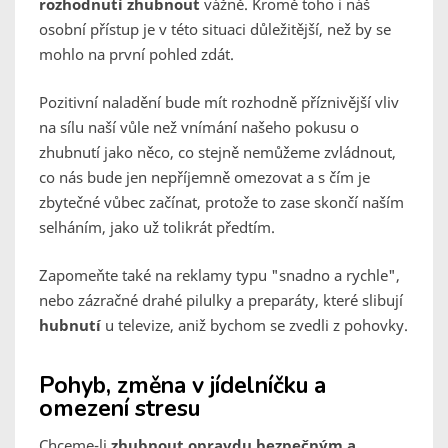
rozhodnutí zhubnout
vážně. Kromě toho i náš
osobní přístup je v této situaci důležitější, než by se
mohlo na první pohled zdát.
Pozitivní naladění bude mít rozhodně příznivější vliv
na sílu naší vůle než vnímání našeho pokusu o
zhubnutí jako něco, co stejně nemůžeme zvládnout,
co nás bude jen nepříjemně omezovat a s čím je
zbytečné vůbec začínat, protože to zase skončí naším
selháním, jako už tolikrát předtím.
Zapomeňte také na reklamy typu "snadno a rychle",
nebo zázračné drahé pilulky a preparáty, které slibují
hubnutí
u televize, aniž bychom se zvedli z pohovky.
Pohyb, změna v jídelníčku a
omezení stresu
Chceme-li
zhubnout opravdu bezpečným a