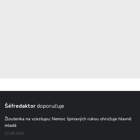
Šéfredaktor
doporučuje
Žloutenka na vzestupu: Nemoc špinavých rukou ohrožuje hlavně
mladé
22.09.2025