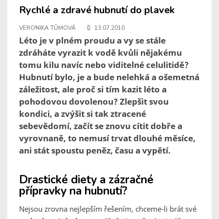
Rychlé a zdravé hubnutí do plavek
VERONIKA TŮMOVÁ
13.07.2010
Léto je v plném proudu a vy se stále
zdráháte vyrazit k vodě kvůli nějakému
tomu kilu navíc nebo viditelné celulitidě?
Hubnutí bylo, je a bude nelehká a ošemetná
záležitost, ale proč si tím kazit léto a
pohodovou dovolenou? Zlepšit svou
kondici, a zvýšit si tak ztracené
sebevědomí, začít se znovu cítit dobře a
vyrovnaně, to nemusí trvat dlouhé měsíce,
ani stát spoustu peněz, času a vypětí.
Drastické diety a zázračné
přípravky na hubnutí?
Nejsou zrovna nejlepším řešením, chceme-li brát své