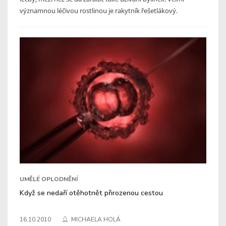
významnou léčivou rostlinou je rakytník řešetlákový.
UMĚLÉ OPLODNĚNÍ
Když se nedaří otěhotnět přirozenou cestou
16.10.2010
MICHAELA HOLÁ