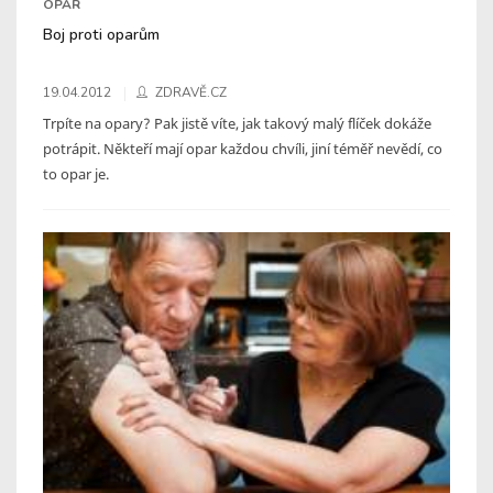
OPAR
Boj proti oparům
19.04.2012
ZDRAVĚ.CZ
Trpíte na opary? Pak jistě víte, jak takový malý flíček dokáže
potrápit. Někteří mají opar každou chvíli, jiní téměř nevědí, co
to opar je.