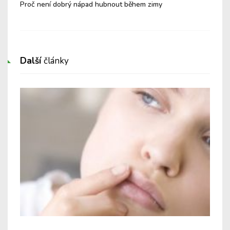
tu
Proč není dobrý nápad hubnout během zimy
Nej
je 
Další
články