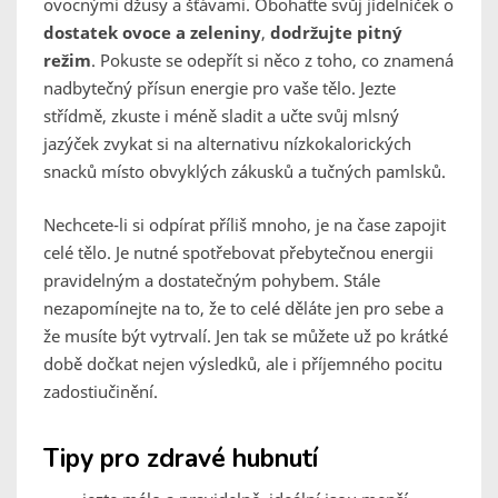
ovocnými džusy a šťávami. Obohaťte svůj jídelníček o
dostatek ovoce a zeleniny
,
dodržujte pitný
režim
. Pokuste se odepřít si něco z toho, co znamená
nadbytečný přísun energie pro vaše tělo. Jezte
střídmě, zkuste i méně sladit a učte svůj mlsný
jazýček zvykat si na alternativu nízkokalorických
snacků místo obvyklých zákusků a tučných pamlsků.
Nechcete-li si odpírat příliš mnoho, je na čase zapojit
celé tělo. Je nutné spotřebovat přebytečnou energii
pravidelným a dostatečným pohybem. Stále
nezapomínejte na to, že to celé děláte jen pro sebe a
že musíte být vytrvalí. Jen tak se můžete už po krátké
době dočkat nejen výsledků, ale i příjemného pocitu
zadostiučinění.
Tipy pro zdravé hubnutí