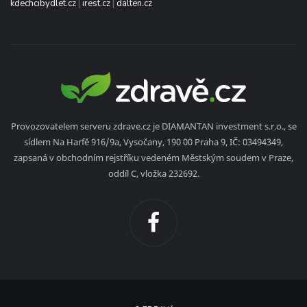
kdechcibydlet.cz
|
irest.cz
|
dalten.cz
Provozovatelem serveru zdrave.cz je DIAMANTAN investment s.r.o., se
sídlem Na Harfě 916/9a, Vysočany, 190 00 Praha 9, IČ: 03494349,
zapsaná v obchodním rejstříku vedeném Městským soudem v Praze,
oddíl C, vložka 232692.