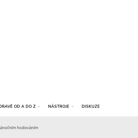
DRAVĚ OD A DO Z
NÁSTROJE
DISKUZE
s vánočním hodováním