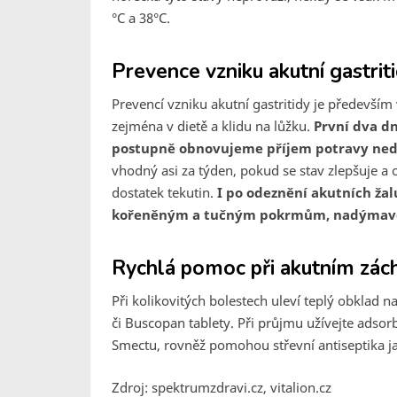
°C a 38°C.
Prevence vzniku akutní gastritid
Prevencí vzniku akutní gastritidy je především
zejména v dietě a klidu na lůžku.
První dva d
postupně obnovujeme příjem potravy ned
vhodný asi za týden, pokud se stav zlepšuje a c
dostatek tekutin.
I po odeznění akutních ža
kořeněným a tučným pokrmům, nadýmavé z
Rychlá pomoc při akutním zách
Při kolikovitých bolestech uleví teplý obklad 
či Buscopan tablety. Při průjmu užívejte adsorb
Smectu, rovněž pomohou střevní antiseptika j
Zdroj: spektrumzdravi.cz, vitalion.cz