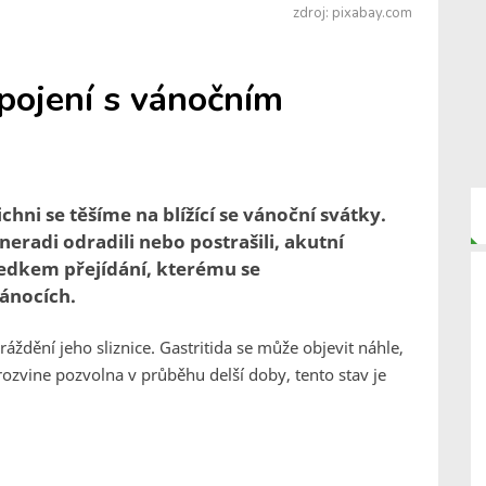
zdroj: pixabay.com
spojení s vánočním
chni se těšíme na blížící se vánoční svátky.
radi odradili nebo postrašili, akutní
ledkem přejídání, kterému se
ánocích.
áždění jeho sliznice. Gastritida se může objevit náhle,
rozvine pozvolna v průběhu delší doby, tento stav je