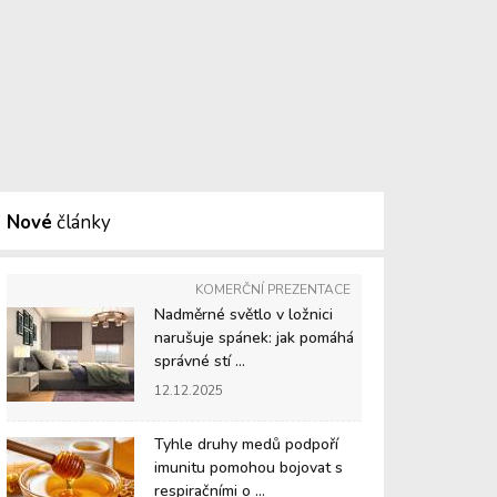
Nové
články
KOMERČNÍ PREZENTACE
Nadměrné světlo v ložnici
narušuje spánek: jak pomáhá
správné stí ...
12.12.2025
Tyhle druhy medů podpoří
imunitu pomohou bojovat s
respiračními o ...