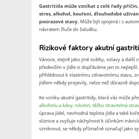
Gastritida může vznikat z celé řady příčin, 
stres, alkohol, kouření, dlouhodobé užívá
poúrazové stavy.
Může být spojená i s auto
návratem žluče do žaludku.
Rizikové faktory akutní gastri
Vánoce, stejně jako jiné svátky, oslavy a další
především v jídle si dopřáváme jen to nejlepší
přihlédnout k vlastnímu zdravotnímu stavu, zvl
jídlem někdy projevily, nelze než důrazně dopo
Ke vzniku akutní gastritidy, která vás může př
alkoholu a kávy, nikotin, těžko stravitelná stra
úprava jídel, nevhodná teplota jídla a také ko
sliznice a zvyšuje náchylnost k účinkům trávicí
vzniknout, se někdy příznačně označují jako s