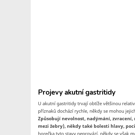
Projevy akutní gastritidy
U akutní gastritidy trvají obtíže většinou relat
příznaků dochází rychle, někdy se mohou jejic
Způsobují nevolnost, nadýmání, zvracení, n
mezi žebry), někdy také bolesti hlavy, poc
horečka tyto stavy neprovází, někdy se však mo