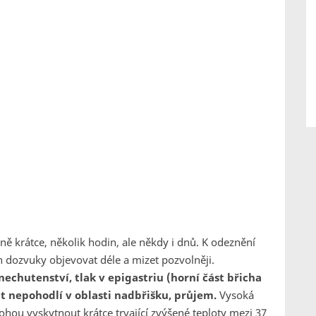
ivně krátce, několik hodin, ale někdy i dnů. K odeznění
h dozvuky objevovat déle a mizet pozvolněji.
echutenství, tlak v epigastriu (horní část břicha
it nepohodlí v oblasti nadbřišku, průjem.
Vysoká
hou vyskytnout krátce trvající zvýšené teploty mezi 37