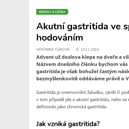
NEMOCI A LÉČBA
Akutní gastritida ve 
hodováním
VERONIKA TŮMOVÁ
24.11.2016
Advent už doslova klepe na dveře a vši
Názvem dnešního článku bychom vás ne
gastritida je však bohužel častým nás
bezmyšlenkovitě oddáváme právě o V
Gastritida je onemocnění žaludku, zánět či podr
v tom případě jde o akutní gastritidu, nebo se 
definován jako chronická gastritida.
Jak vzniká gastritida?