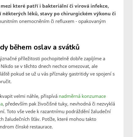
mezi které patří i bakteriální či virová infekce,
ní některých léků, stavy po chirurgickém výkonu či
imunitním onemocněním či refluxem - opakovaným
tidy během oslav a svátků
 význačné příležitosti pochopitelně dobře zapíjíme a
. Nikdo se v těchto dnech nechce omezovat, ale
áště pokud se už u vás příznaky gastritidy ve spojení s
ručit.
ekvapit velmi náhle, přispívá
nadměrná konzumace
va
, především pak živočišné tuky, nevhodná či nezvyklá
ření. Toto vše vede k razantnímu podráždění žaludeční
ch žaludečních šťáv. Potíže, které mohou takto
yndrom čínské restaurace.