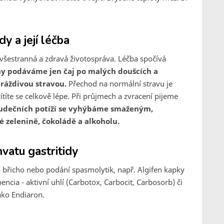
y a její léčba
 všestranná a zdravá životospráva. Léčba spočívá
ny podáváme jen čaj po malých doušcích a
ráždivou stravou.
Přechod na normální stravu je
ítíte se celkově lépe. Při průjmech a zvracení pijeme
ludečních potíží se vyhýbáme smaženým,
elenině, čokoládě a alkoholu.
vatu gastritidy
na břicho nebo podání spasmolytik, např. Algifen kapky
encia - aktivní uhlí (Carbotox, Carbocit, Carbosorb) či
ako Endiaron.