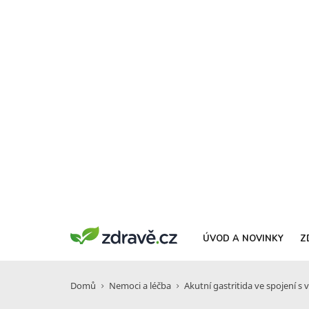
ÚVOD A NOVINKY
Z
Domů
Nemoci a léčba
Akutní gastritida ve spojení 